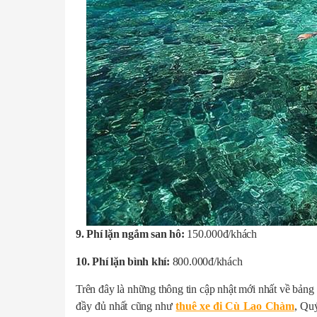
9. Phí lặn ngắm san hô:
150.000đ/khách
10.
Phí lặn bình khí:
800.000đ/khách
Trên đây là những thông tin cập nhật mới nhất về bản
đầy đủ nhất cũng như
thuê xe đi Cù Lao Chàm
, Quý