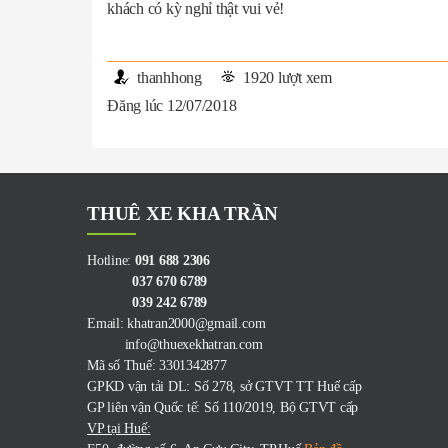
khách có kỳ nghỉ thật vui vẻ!
thanhhong
1920 lượt xem
Đăng lúc 12/07/2018
THUÊ XE KHA TRẦN
Hotline:
091 688 2306
037 670 6789
039 242 6789
Email: khatran2000@gmail.com
info@thuexekhatran.com
Mã số Thuế: 3301342877
GPKD vận tải DL: Số 278, sở GTVT TT Huế cấp
GP liên vận Quốc tế: Số 110/2019, Bộ GTVT cấp
VP tại Huế: