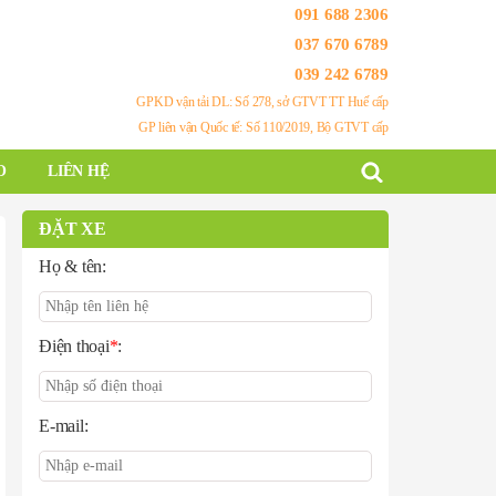
091 688 2306
037 670 6789
039 242 6789
GPKD vận tải DL: Số 278, sở GTVT TT Huế cấp
GP liên vận Quốc tế: Số 110/2019, Bộ GTVT cấp
O
LIÊN HỆ
ĐẶT XE
Họ & tên:
Điện thoại
*
:
E-mail: