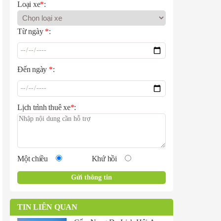
Loại xe
*
:
Từ ngày
*
:
Đến ngày
*
:
Lịch trình thuê xe
*
:
Một chiều
Khứ hồi
TIN LIÊN QUAN