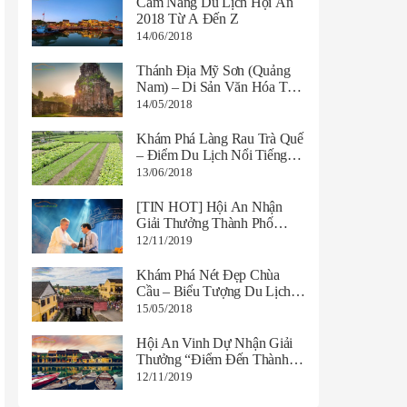
Cẩm Nang Du Lịch Hội An
2018 Từ A Đến Z
14/06/2018
Thánh Địa Mỹ Sơn (Quảng
Nam) – Di Sản Văn Hóa Thế
Giới
14/05/2018
Khám Phá Làng Rau Trà Quế
– Điểm Du Lịch Nổi Tiếng
Hội An
13/06/2018
[TIN HOT] Hội An Nhận
Giải Thưởng Thành Phố
Quyến Rũ Nhất Thế Giới
12/11/2019
2019
Khám Phá Nét Đẹp Chùa
Cầu – Biểu Tượng Du Lịch
Hội An
15/05/2018
Hội An Vinh Dự Nhận Giải
Thưởng “Điểm Đến Thành
Phố Văn Hóa Hàng Đầu
12/11/2019
Châu Á 2019”