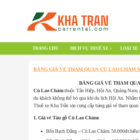
TRANG CHỦ
DỊCH VỤ THUÊ XE
LOẠI XE
BẢNG GIÁ VÉ THAM QUAN CÙ LAO CHÀM M
BẢNG GIÁ VÉ THAM QUA
Cù Lao Chàm
thuộc Tân Hiệp, Hội An, Quảng Nam, cá
du khách không thể bỏ qua khi du lịch Hội An. Nhằm t
Thuê xe Kha Trần xin cung cấp bảng giá vé tham qua
1. Giá vé Tàu gỗ Cù Lao Chàm:
Bến Bạch Đằng – Cù Lao Chàm: 50.000đ/chiều/