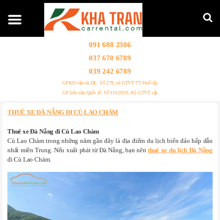
091 688 2306
037 670 6789
039 242 6789
GPKD vận tải DL: Số 278, sở GTVT TT Huế cấp
GP liên vận Quốc tế: Số 110/2019, Bộ GTVT cấp
THUÊ XE ĐÀ NẴNG ĐI CÙ LAO CHÀM
Thuê xe Đà Nẵng đi Cù Lao Chàm
Cù Lao Chàm trong những năm gần đây là địa điểm du lịch biển đảo hấp dẫn
nhất miền Trung. Nếu xuất phát từ Đà Nẵng, bạn nên
thuê xe du lịch Đà Nẵng
đi Cù Lao Chàm.