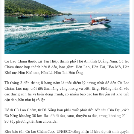
Cù Lao Chàm thuộc xã Tân Hiệp, thành phố Hội An, tỉnh Quảng Nam. Cù lao
Chàm được hợp thành bởi 8 đảo, bao gồm: Hòn Lao, Hòn Dài, Hòn Mồ, Hòn
Khô mẹ, Hòn Khô con, Hòn Lá, Hòn Tai, Hòn Ông.
Từ tháng 3 đến tháng 8 hàng năm là thời điểm lý tưởng nhất để đến Cù Lao
Chàm. Lúc này, thời tiết ấm, nắng vàng, trong và biển lặng. Không nên đi vào
các tháng còn lại vì biển động mạnh, có nhiều bão các tàu thuyền rất khó tiếp
cận đảo, hầu như bị cô lập.
Để đi Cù Lao Chàm, từ Đà Nẵng bạn phải xuất phát đến bến tàu Cửa Đại, cách
Đà Nẵng khoảng 30 km. Sau đó đi tàu, cano, thuyền ra đảo, trong khoảng 20′ –
90′ tùy phương tiện bạn chọn lựa.
Khu bảo tồn Cù lao Chàm được UNSECO công nhận là khu dự trữ sinh quyển