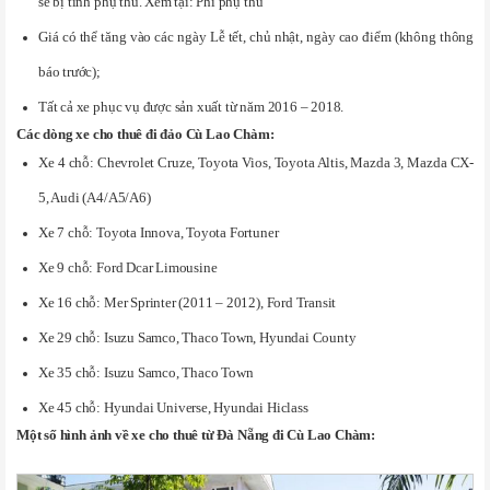
sẽ bị tính phụ thu. Xem tại: Phí phụ thu
Giá có thể tăng vào các ngày Lễ tết, chủ nhật, ngày cao điểm (không thông
báo trước);
Tất cả xe phục vụ được sản xuất từ năm 2016 – 2018.
Các dòng xe cho thuê đi đảo Cù Lao Chàm:
Xe 4 chỗ: Chevrolet Cruze, Toyota Vios, Toyota Altis, Mazda 3, Mazda CX-
5, Audi (A4/A5/A6)
Xe 7 chỗ: Toyota Innova, Toyota Fortuner
Xe 9 chỗ: Ford Dcar Limousine
Xe 16 chỗ: Mer Sprinter (2011 – 2012), Ford Transit
Xe 29 chỗ: Isuzu Samco, Thaco Town, Hyundai County
Xe 35 chỗ: Isuzu Samco, Thaco Town
Xe 45 chỗ: Hyundai Universe, Hyundai Hiclass
Một số hình ảnh về xe cho thuê từ Đà Nẵng đi Cù Lao Chàm: