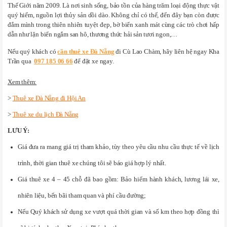
Thế Giới năm 2009. Là nơi sinh sống, bảo tồn của hàng trăm loại động thực vật
quý hiếm, nguồn lợi thủy sản dồi dào. Không chỉ có thế, đến đây bạn còn được
đắm mình trong thiên nhiên tuyệt đẹp, bờ biển xanh mát cùng các trò chơi hấp
dẫn như lặn biển ngắm san hô, thương thức hải sản tươi ngon,…
Nếu quý khách có
cần thuê xe Đà Nẵng
đi Cù Lao Chàm, hãy liên hệ ngay Kha
Trần qua
097 185 06 66
để đặt xe ngay.
Xem thêm:
>
Thuê xe Đà Nẵng đi Hội An
>
Thuê xe du lịch Đà Nẵng
LƯU Ý:
Giá đưa ra mang giá trị tham khảo, tùy theo yêu cầu nhu cầu thực tế về lịch
trình, thời gian thuê xe chúng tôi sẽ báo giá hợp lý nhất.
Giá thuê xe 4 – 45 chỗ đã bao gồm: Bảo hiểm hành khách, lương lái xe,
nhiên liệu, bến bãi tham quan và phí cầu đường;
Nếu Quý khách sử dụng xe vượt quá thời gian và số km theo hợp đồng thì