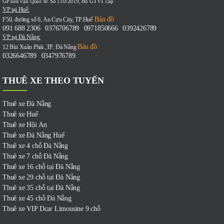
GP liên vận Quốc tế: Số 110/2019, Bộ GTVT cấp
VP tại Huế:
Bản đồ
F50, đường số 6, An Cựu City, TP.Huế
091 688 2306
0376706789
0971850666
0392426789
-
-
-
VP tại Đà Nẵng:
Bản đồ
12 Bùi Xuân Phái ,TP. Đà Nẵng
0326646789
0347976789
-
THUÊ XE THEO TUYẾN
Thuê xe Đà Nẵng
Thuê xe Huế
Thuê xe Hội An
Thuê xe Đà Nẵng Huế
Thuê xe 4 chỗ Đà Nẵng
Thuê xe 7 chỗ Đà Nẵng
Thuê xe 16 chỗ tại Đà Nẵng
Thuê xe 29 chỗ tại Đà Nẵng
Thuê xe 35 chỗ tại Đà Nẵng
Thuê xe 45 chỗ Đà Nẵng
Thuê xe VIP Dcar Limousine 9 chỗ