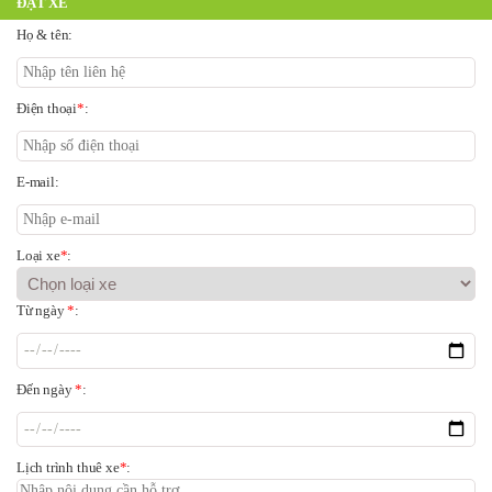
ĐẶT XE
Họ & tên:
Điện thoại
*
:
E-mail:
Loại xe
*
:
Từ ngày
*
:
Đến ngày
*
:
Lịch trình thuê xe
*
: