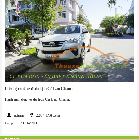
XE ĐƯA ĐÓN SÂN BAY ĐÀ NẴNG HỘI AN
Liên hệ thuê xe đi du lịch Cù Lao Chàm:
Hình ảnh đẹp về du lịch Cù Lao Chàm:
admin
2204 lượt xem
Đăng lúc 21/04/2018