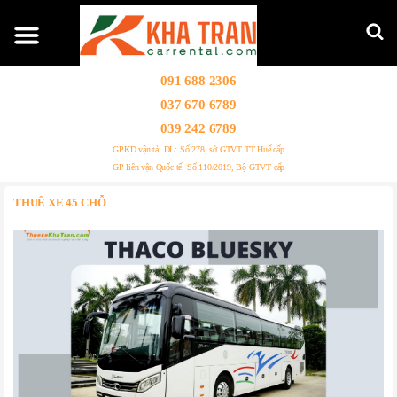
091 688 2306
037 670 6789
039 242 6789
GPKD vận tải DL: Số 278, sở GTVT TT Huế cấp
GP liên vận Quốc tế: Số 110/2019, Bộ GTVT cấp
THUÊ XE 45 CHỖ