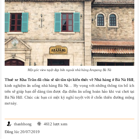
Một góc view tuyệt đẹp bên ngoài nhà hàng Arapang Bà Nà
Thuê xe Kha Trần đã chia sẽ tất tần tật kiến thức về Nhà hàng ở Bà Nà Hill
,
kinh nghiệm ăn uống nhà hàng Bà Nà… Hy vọng với những thông tin bổ ích
trên sẽ giúp bạn dễ dàng tìm được địa điểm ăn uống hoàn hảo khi vui chơi tại
Bà Nà Hill. Chúc các bạn có một kỳ nghỉ tuyệt vời ở chốn thiên đường mộng
mơ này.
thanhhong
4612 lượt xem
Đăng lúc 20/07/2019