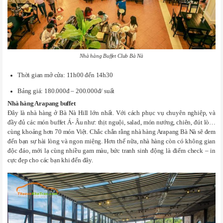
Nhà hàng Buffet Club Bà Nà
Thời gian mở cửa: 11h00 đến 14h30
Bảng giá: 180.000đ – 200.000đ/ suất
Nhà hàng Arapang buffet
Đây là nhà hàng ở Bà Nà Hill lớn nhất. Với cách phục vụ chuyên nghiệp, và
đầy đủ các món buffet Á- Âu như: thịt nguội, salad, món nướng, chiên, đút lò…
cùng khoảng hơn 70 món Việt. Chắc chắn rằng nhà hàng Arapang Bà Nà sẽ đem
đến bạn sự hài lòng và ngon miệng. Hơn thế nữa, nhà hàng còn có không gian
độc đáo, mới lạ cùng nhiều gam màu, bức tranh sinh động là điểm check – in
cực đẹp cho các bạn khi đến đây.