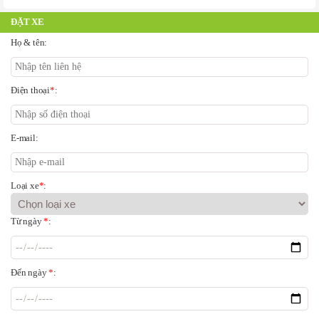
ĐẶT XE
Họ & tên:
Điện thoại
*
:
E-mail:
Loại xe
*
:
Từ ngày
*
:
Đến ngày
*
: