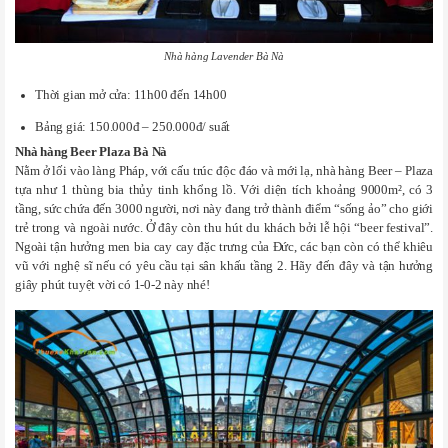
Nhà hàng Lavender Bà Nà
Thời gian mở cửa: 11h00 đến 14h00
Bảng giá: 150.000đ – 250.000đ/ suất
Nhà hàng Beer Plaza Bà Nà
Nằm ở lối vào làng Pháp, với cấu trúc độc đáo và mới lạ, nhà hàng Beer – Plaza
tựa như 1 thùng bia thủy tinh khổng lồ. Với diện tích khoảng 9000m², có 3
tầng, sức chứa đến 3000 người, nơi này đang trở thành điểm “sống ảo” cho giới
trẻ trong và ngoài nước. Ở đây còn thu hút du khách bởi lễ hội “beer festival”.
Ngoài tận hưởng men bia cay cay đặc trưng của Đức, các bạn còn có thể khiêu
vũ với nghệ sĩ nếu có yêu cầu tại sân khấu tầng 2. Hãy đến đây và tận hưởng
giây phút tuyệt vời có 1-0-2 này nhé!