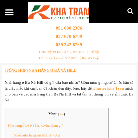
091 688 2306
037 670 6789
039 242 6789
GPKD vận tải DL: Số 278, sở GTVT TT Huế cấp
GP liên vận Quốc tế: Số 110/2019, Bộ GTVT cấp
[TỔNG HỢP] NHÀ HÀNG Ở BÀ NÀ HILL
Nhà hàng ở Bà Nà Hill
có gì? Giá bao nhiêu? Gồm món gì ngon? Chắc hẳn sẽ
là thắc mắc khi các bạn đặt chân đến đây. Nào, hãy để
Thuê xe Kha Trần
mách
cho bạn về các nhà hàng trên Bà Nà Hill và tất tần tật thông tin về ẩm thực Bà
Nà.
Menu
[
Ẩn
]
Nhà hàng ở Bà Nà Hill có đặc điểm gì?
Nhiều nhà hàng ẩm thực Á – Âu