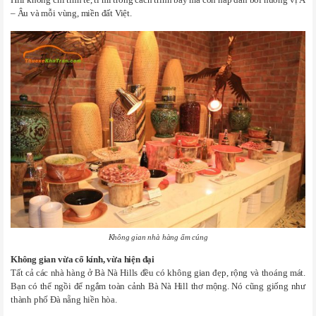
Hill không chỉ tinh tế, tỉ mỉ trong cách trình bày mà còn hấp dẫn bởi hương vị Á
– Âu và mỗi vùng, miền đất Việt.
Không gian nhà hàng ấm cúng
Không gian vừa cổ kính, vừa hiện đại
Tất cả các nhà hàng ở Bà Nà Hills đều có không gian đẹp, rộng và thoáng mát.
Bạn có thể ngồi để ngắm toàn cảnh Bà Nà Hill thơ mộng. Nó cũng giống như
thành phố Đà nẵng hiền hòa.