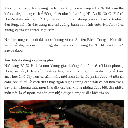
Không chỉ mang đậm phong cách châu Âu, mà nhà hàng ở Bà Nà Hill còn thể
hiện vẻ đẹp phong cách Á Đông rõ rệt như ở nhà hàng Hội An Bà Nà. Cả Phố cổ
Hội An được nằm gọn ở đây qua cách thiết kế không gian cổ kính với nhiều
đèn lồng, món ăn đặc trưng như mì quảng, bánh mì, bánh cuốn Hội An, và cả
hương vị của xứ Venice Việt Nam.
Nét đặc trưng của mỗi đất nước, hương vị của 3 miền Bắc – Trung – Nam đều
hội tụ về đây, tạo nên nét riêng, độc đáo cho nhà hàng Bà Nà Hill mà khó nơi
nào có được.
Ẩm thực đa dạng và phong phú
Nhà hàng Bà Nà Hills là một không gian không chỉ đậm nét cổ kính phương
Đông, sắc sảo, tinh tế của phương Tây, mà còn phong phú và đa dạng về thức
ăn. Thức ăn ở đây hơn cả trăm món, mỗi món ăn là tác phẩm được vẽ nên rất
công phu, tỉ mỉ về cách trình bày, ngon miệng trong cách nấu và hài hòa trong
bày biện. Thưởng thức món ăn ở đây các bạn không những được biết đến nhiều
món mới, lạ và ngon, mà còn cảm nhận được hương vị đặc biệt của nó.