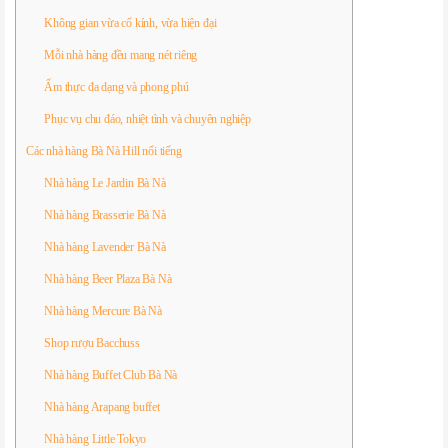
Không gian vừa cổ kính, vừa hiện đại
Mỗi nhà hàng đều mang nét riêng
Ẩm thực đa dạng và phong phú
Phục vụ chu đáo, nhiệt tình và chuyên nghiệp
Các nhà hàng Bà Nà Hill nổi tiếng
Nhà hàng Le Jardin Bà Nà
Nhà hàng Brasserie Bà Nà
Nhà hàng Lavender Bà Nà
Nhà hàng Beer Plaza Bà Nà
Nhà hàng Mercure Bà Nà
Shop rượu Bacchuss
Nhà hàng Buffet Club Bà Nà
Nhà hàng Arapang buffet
Nhà hàng Little Tokyo