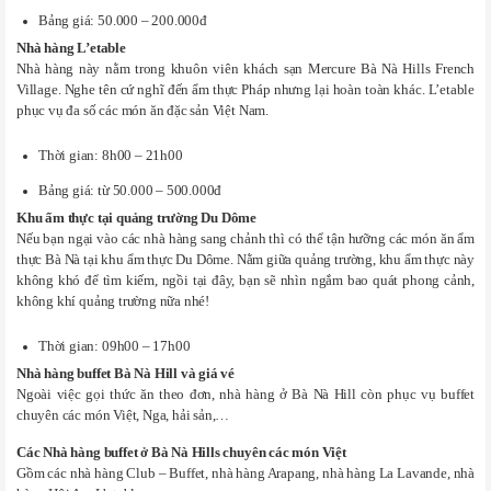
Bảng giá: 50.000 – 200.000đ
Nhà hàng L’etable
Nhà hàng này nằm trong khuôn viên khách sạn Mercure Bà Nà Hills French
Village. Nghe tên cứ nghĩ đến ẩm thực Pháp nhưng lại hoàn toàn khác. L’etable
phục vụ đa số các món ăn đặc sản Việt Nam.
Thời gian: 8h00 – 21h00
Bảng giá: từ 50.000 – 500.000đ
Khu ẩm thực tại quảng trường Du Dôme
Nếu bạn ngại vào các nhà hàng sang chảnh thì có thể tận hưỡng các món ăn ẩm
thực Bà Nà tại khu ẩm thực Du Dôme. Nằm giữa quảng trường, khu ẩm thực này
không khó để tìm kiếm, ngồi tại đây, bạn sẽ nhìn ngắm bao quát phong cảnh,
không khí quảng trường nữa nhé!
Thời gian: 09h00 – 17h00
Nhà hàng buffet Bà Nà Hill
và giá vé
Ngoài việc gọi thức ăn theo đơn, nhà hàng ở Bà Nà Hill còn phục vụ buffet
chuyên các món Việt, Nga, hải sản,…
Các Nhà hàng buffet ở Bà Nà Hills
chuyên các món Việt
Gồm các nhà hàng Club – Buffet, nhà hàng Arapang, nhà hàng La Lavande, nhà