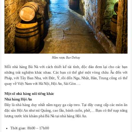
Hầm rượu Bar Debay
Mỗi nhà hàng Bà Nà với cách thiết kế tài tình, độc đáo đem lại cho các bạn
những trải nghiệm khác nhau. Các bạn có thể ghé một vòng châu Âu đến với
Pháp, với Tây Ban Nha, với Đức, Ý, rồi đến Nga, Nhật, Hàn, Trung cũng có thể
quay về Việt Nam với Hà Nội, Hội An, Sài Gòn….
Một số nhà hàng nổi tiếng khác
Nhà hàng Hội An
Đây là nhà hàng duy nhất nằm ngay ga cáp treo. Tại đây cung cấp các món ăn
đặc sản Hội An như mì Quảng, cao lầu, bánh cuốn, phở,… Bạn có thể nạp năng
lượng trước khi khám phá Bà Nà tại nhà hàng Hội An.
Thời gian: 8h00 – 17h00