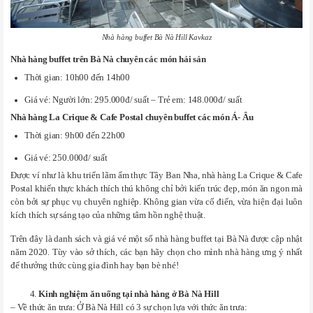
Nhà hàng buffet Bà Nà Hill Kavkaz
Nhà hàng buffet trên Bà Nà
chuyên các món hải sản
Thời gian: 10h00 đến 14h00
Giá vé: Người lớn: 295.000đ/ suất – Trẻ em: 148.000đ/ suất
Nhà hàng La Crique & Cafe Postal
chuyên buffet các món Á- Âu
Thời gian: 9h00 đến 22h00
Giá vé: 250.000đ/ suất
Được ví như là khu triển lãm ẩm thực Tây Ban Nha, nhà hàng La Crique & Cafe
Postal khiến thực khách thích thú không chỉ bởi kiến trúc đẹp, món ăn ngon mà
còn bởi sự phục vụ chuyên nghiệp. Không gian vừa cổ điển, vừa hiện đại luôn
kích thích sự sáng tạo của những tâm hồn nghệ thuật.
Trên đây là danh sách và giá vé một số nhà hàng buffet tại Bà Nà được cập nhật
năm 2020. Tùy vào sở thích, các bạn hãy chọn cho mình nhà hàng ưng ý nhất
để thưởng thức cùng gia đình hay bạn bè nhé!
Kinh nghiệm ăn uống tại nhà hàng ở Bà Nà Hill
– Về thức ăn trưa: Ở Bà Nà Hill có 3 sự chọn lựa với thức ăn trưa: