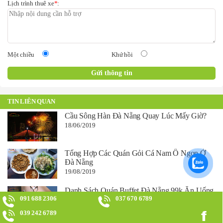
Lịch trình thuê xe
*
:
Một chiều
Khứ hồi
TIN LIÊN QUAN
Cầu Sông Hàn Đà Nẵng Quay Lúc Mấy Giờ?
18/06/2019
Tổng Hợp Các Quán Gỏi Cá Nam Ô Ngon Ở
Đà Nẵng
19/08/2019
Danh Sách Quán Buffet Đà Nẵng 99k Ăn Uống
Thả Ga!
091 688 2306
037 670 6789
01/06/2019
039 242 6789