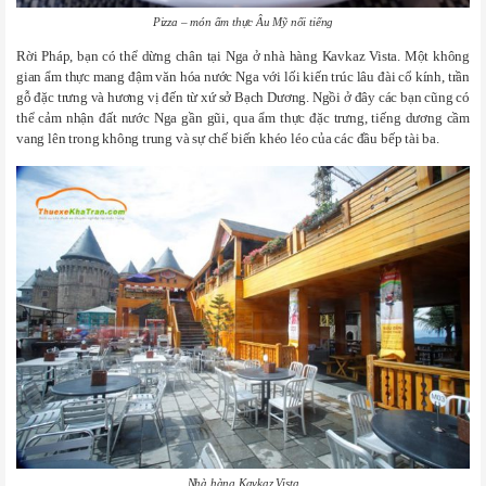
Pizza – món ẩm thực Âu Mỹ nổi tiếng
Rời Pháp, bạn có thể dừng chân tại Nga ở nhà hàng Kavkaz Vista. Một không
gian ẩm thực mang đậm văn hóa nước Nga với lối kiến trúc lâu đài cổ kính, trần
gỗ đặc trưng và hương vị đến từ xứ sở Bạch Dương. Ngồi ở đây các bạn cũng có
thể cảm nhận đất nước Nga gần gũi, qua ẩm thực đặc trưng, tiếng dương cầm
vang lên trong không trung và sự chế biến khéo léo của các đầu bếp tài ba.
Nhà hàng Kavkaz Vista