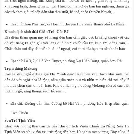
ẩm thực ngon miệng, nhà Rông của dân tộc Cơ Tu, không gian rộng rãi, không
khí trong lành, thoáng mát… Lái Thiêu còn là nơi để bạn trải nghiệm, tham gia
các trò chơi giải trí hấp dẫn như tắm suối, bắt cá, chèo thuyền Kayak,…
Địa chỉ: thôn Phú Túc, xã Hòa Phú, huyện Hòa Vang, thành phố Đà Nẵng.
Khu du lịch sinh thái Chân Trời Góc Bể
Địa điểm tham quan này sẽ mang đến bạn cảm giác cực kì sảng khoái với các
đồ vật trang trí gần gũi với làng quê như: chiếc cầu tre, lu nước, đống rơm,…
Chắc chắn nơi đây sẽ khiến buổi dã ngoại, vui chơi của bạn trở nên hoàn hảo.
Địa chỉ: Lô 3, 7, 9 Lê Văn Duyệt, phường Nại Hiên Đông, quận Sơn Trà.
Trạm dừng Mekong
Đây là khu nghỉ dưỡng giá khá “bình dân”. Nếu bạn yêu thích khu sinh thái
dân dã với ngôi nhà lá rộng nằm giữa sườn núi và nhìn ra biển thì nơi đây là
một lựa chọn cực kì hoàn hảo. Khu du lịch nghỉ dưỡng Mekong còn có các biệt
thự, nhà gỗ, rừng thông, suối, hồ sen,…
Địa chỉ: Đường dẫn hầm đường bộ Hải Vân, phường Hòa Hiệp Bắc, quận
Liên Chiểu.
Sơn Trà Tịnh Viên
Khác với phong thái dân dã của Khu du lịch Vườn Chuối Đà Nẵng. Sơn Trà
Tịnh Viên sở hữu vườn tre, trúc rộng đến hơn 10 nghìn mét vương. Đây cũng là