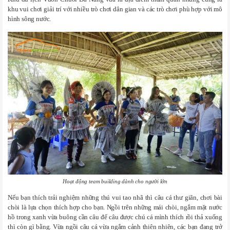
khu vui chơi giải trí với nhiều trò chơi dân gian và các trò chơi phù hợp với mô
hình sông nước.
Hoạt động team building dành cho người lớn
Nếu bạn thích trải nghiệm những thú vui tao nhã thì câu cá thư giãn, chơi bài
chòi là lựa chọn thích hợp cho bạn. Ngồi trên những mái chòi, ngắm mặt nước
hồ trong xanh vừa buông cần câu để câu được chú cá mình thích rồi thả xuống
thì còn gì bằng. Vừa ngồi câu cá vừa ngắm cảnh thiên nhiên, các bạn đang trở