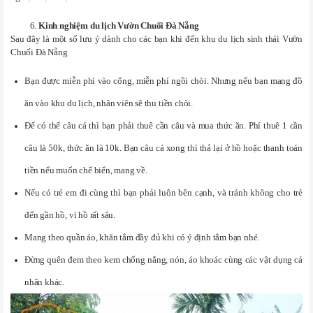
Kinh nghiệm du lịch Vườn Chuối Đà Nẵng
Sau đây là một số lưu ý dành cho các bạn khi đến khu du lịch sinh thái Vườn
Chuối Đà Nẵng
Bạn được miễn phí vào cổng, miễn phí ngồi chòi. Nhưng nếu bạn mang đồ
ăn vào khu du lịch, nhân viên sẽ thu tiền chòi.
Để có thể câu cá thì bạn phải thuê cần câu và mua thức ăn. Phí thuê 1 cần
câu là 50k, thức ăn là 10k. Bạn câu cá xong thì thả lại ở hồ hoặc thanh toán
tiền nếu muốn chế biến, mang về.
Nếu có trẻ em đi cùng thì bạn phải luôn bên cạnh, và tránh không cho trẻ
đến gần hồ, vì hồ rất sâu.
Mang theo quần áo, khăn tắm đầy đủ khi có ý định tắm bạn nhé.
Đừng quên đem theo kem chống nắng, nón, áo khoác cùng các vật dụng cá
nhân khác.