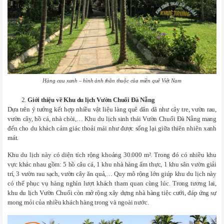
Hàng cau xanh – hình ảnh thân thuộc của miền quê Việt Nam
Giới thiệu về Khu du lịch Vườn Chuối Đà Nẵng
Dựa trên ý tưởng kết hợp nhiều vật liệu làng quê dân dã như cây tre, vườn rau,
vườn cây, hồ cá, nhà chòi,… Khu du lịch sinh thái Vườn Chuối Đà Nẵng mang
đến cho du khách cảm giác thoải mái như được sống lại giữa thiên nhiên xanh
mát.
Khu du lịch này có diện tích rộng khoảng 30.000 m². Trong đó có nhiều khu
vực khác nhau gồm: 5 hồ câu cá, 1 khu nhà hàng ẩm thực, 1 khu sân vườn giải
trí, 3 vườn rau sạch, vườn cây ăn quả,… Quy mô rộng lớn giúp khu du lịch này
có thể phục vụ hàng nghìn lượt khách tham quan cùng lúc. Trong tương lai,
khu du lịch Vườn Chuối còn mở rộng xây dựng nhà hàng tiệc cưới, đáp ứng sự
mong mỏi của nhiều khách hàng trong và ngoài nước.