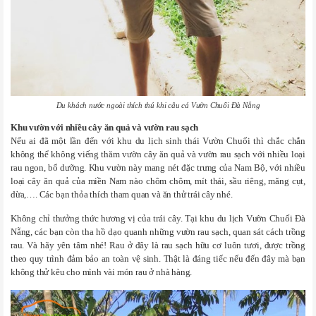
Du khách nước ngoài thích thú khi câu cá Vườn Chuối Đà Nẵng
Khu vườn với nhiều cây ăn quả và vườn rau sạch
Nếu ai đã một lần đến với khu du lịch sinh thái Vườn Chuối thì chắc chắn
không thể không viếng thăm vườn cây ăn quả và vườn rau sạch với nhiều loại
rau ngon, bổ dưỡng. Khu vườn này mang nét đặc trưng của Nam Bộ, với nhiều
loại cây ăn quả của miền Nam nào chôm chôm, mít thái, sầu riêng, măng cụt,
dừa,…. Các bạn thỏa thích tham quan và ăn thử trái cây nhé.
Không chỉ thưởng thức hương vị của trái cây. Tại khu du lịch Vườn Chuối Đà
Nẵng, các bạn còn tha hồ dạo quanh những vườn rau sạch, quan sát cách trồng
rau. Và hãy yên tâm nhé! Rau ở đây là rau sạch hữu cơ luôn tươi, được trồng
theo quy trình đảm bảo an toàn vệ sinh. Thật là đáng tiếc nếu đến đây mà bạn
không thử kêu cho mình vài món rau ở nhà hàng.