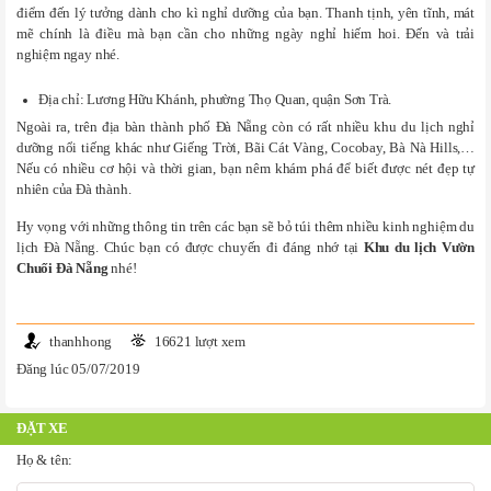
điểm đến lý tưởng dành cho kì nghỉ dưỡng của bạn. Thanh tịnh, yên tĩnh, mát
mẽ chính là điều mà bạn cần cho những ngày nghỉ hiếm hoi. Đến và trải
nghiệm ngay nhé.
Địa chỉ: Lương Hữu Khánh, phường Thọ Quan, quận Sơn Trà.
Ngoài ra, trên địa bàn thành phố Đà Nẵng còn có rất nhiều khu du lịch nghỉ
dưỡng nổi tiếng khác như Giếng Trời, Bãi Cát Vàng, Cocobay, Bà Nà Hills,…
Nếu có nhiều cơ hội và thời gian, bạn nêm khám phá để biết được nét đẹp tự
nhiên của Đà thành.
Hy vọng với những thông tin trên các bạn sẽ bỏ túi thêm nhiều kinh nghiệm du
lịch Đà Nẵng. Chúc bạn có được chuyến đi đáng nhớ tại
Khu du lịch Vườn
Chuối Đà Nẵng
nhé!
thanhhong
16621 lượt xem
Đăng lúc 05/07/2019
ĐẶT XE
Họ & tên: