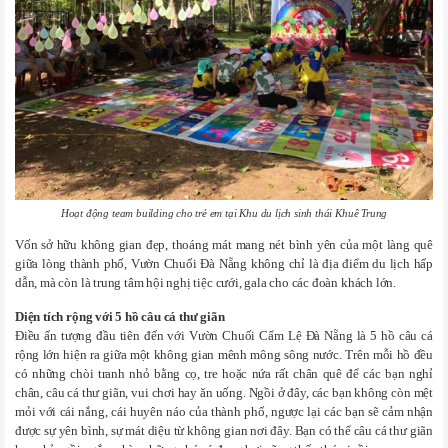
Hoạt động team building cho trẻ em tại Khu du lịch sinh thái Khuê Trung
Vốn sở hữu không gian đẹp, thoáng mát mang nét bình yên của một làng quê
giữa lòng thành phố, Vườn Chuối Đà Nẵng không chỉ là địa điểm du lịch hấp
dẫn, mà còn là trung tâm hội nghị tiệc cưới, gala cho các đoàn khách lớn.
Diện tích rộng với 5 hồ câu cá thư giãn
Điều ấn tượng đầu tiên đến với Vườn Chuối Cẩm Lệ Đà Nẵng là 5 hồ câu cá
rộng lớn hiện ra giữa một không gian mênh mông sông nước. Trên mỗi hồ đều
có những chòi tranh nhỏ bằng cọ, tre hoặc nứa rất chân quê để các bạn nghỉ
chân, câu cá thư giãn, vui chơi hay ăn uống. Ngồi ở đây, các bạn không còn mệt
mỏi với cái nắng, cái huyên náo của thành phố, ngược lại các bạn sẽ cảm nhận
được sự yên bình, sự mát diệu từ không gian nơi đây. Bạn có thể câu cá thư giãn