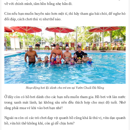
về với chính mình, tâm hồn bỗng nhẹ hẳn đi.
Còn nếu bạn muốn huyên náo hơn một tí, thì hãy tham gia bài chòi, để nghe hò
đối đáp, cách chơi thú vị như thế nào.
Hoạt động bơi lội dành cho trẻ em tại Vườn Chuối Đà Nẵng
Ở đây còn có hồ bơi dành cho các bạn nếu muốn tham gia. Hồ bơi với làn nước
trong xanh mát lành, lại không sâu nên đều thích hợp cho mọi độ tuổi. Nhớ
rằng phải mua vé khi vào bơi bạn nhé!
Ngoài ra còn có các trò chơi đạp vịt quanh hồ cũng khá là thú vị, vừa dạo quanh
hồ, vừa hít thở không khí, còn gì dễ chịu hơn?