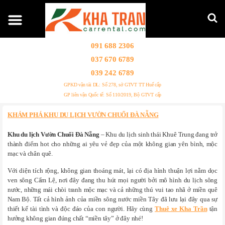
091 688 2306
037 670 6789
039 242 6789
GPKD vận tải DL: Số 278, sở GTVT TT Huế cấp
GP liên vận Quốc tế: Số 110/2019, Bộ GTVT cấp
KHÁM PHÁ KHU DU LỊCH VƯỜN CHUỐI ĐÀ NẴNG
Khu du lịch Vườn Chuối Đà Nẵng
– Khu du lịch sinh thái Khuê Trung đang trở
thành điểm hot cho những ai yêu vẻ đẹp của một không gian yên bình, mộc
mạc và chân quê.
Với diện tích rộng, không gian thoáng mát, lại có địa hình thuận lợi nằm dọc
ven sông Cẩm Lệ, nơi đây đang thu hút mọi người bởi mô hình du lịch sông
nước, những mái chòi tranh mộc mạc và cả những thú vui tao nhã ở miền quê
Nam Bộ. Tất cả hình ảnh của miền sông nước miền Tây đã lưu lại đây qua sự
thiết kế tài tình và độc đáo của con người. Hãy cùng
Thuê xe Kha Trần
tận
hưởng không gian đúng chất “miền tây” ở đây nhé!