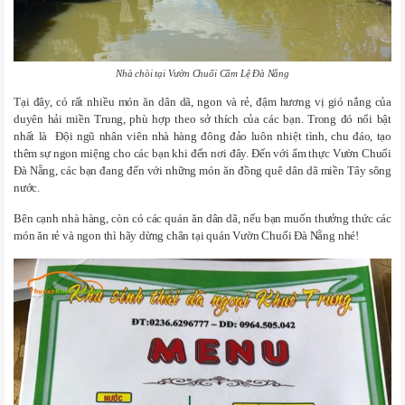
Nhà chòi tại Vườn Chuối Cẩm Lệ Đà Nẵng
Tại đây, có rất nhiều món ăn dân dã, ngon và rẻ, đậm hương vị gió nắng của
duyên hải miền Trung, phù hợp theo sở thích của các bạn. Trong đó nổi bật
nhất là Đội ngũ nhân viên nhà hàng đông đảo luôn nhiệt tình, chu đáo, tạo
thêm sự ngon miệng cho các bạn khi đến nơi đây. Đến với ẩm thực Vườn Chuối
Đà Nẵng, các bạn đang đến với những món ăn đồng quê dân dã miền Tây sông
nước.
Bên cạnh nhà hàng, còn có các quán ăn dân dã, nếu bạn muốn thưởng thức các
món ăn rẻ và ngon thì hãy dừng chân tại quán Vườn Chuối Đà Nẵng nhé!