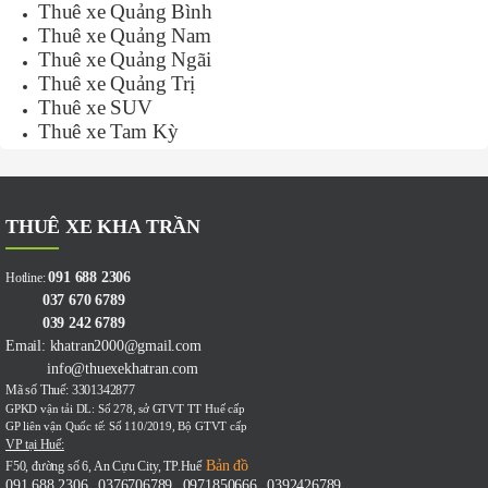
Thuê xe Quảng Bình
Thuê xe Quảng Nam
Thuê xe Quảng Ngãi
Thuê xe Quảng Trị
Thuê xe SUV
Thuê xe Tam Kỳ
THUÊ XE KHA TRẦN
091 688 2306
Hotline:
037 670 6789
039 242 6789
Email: khatran2000@gmail.com
info@thuexekhatran.com
Mã số Thuế: 3301342877
GPKD vận tải DL: Số 278, sở GTVT TT Huế cấp
GP liên vận Quốc tế: Số 110/2019, Bộ GTVT cấp
VP tại Huế:
Bản đồ
F50, đường số 6, An Cựu City, TP.Huế
091 688 2306
0376706789
0971850666
0392426789
-
-
-