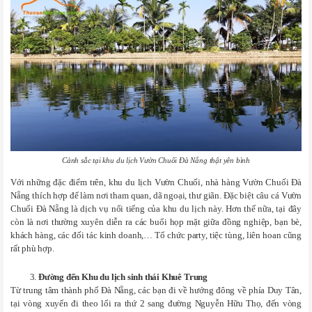
Cảnh sắc tại khu du lịch Vườn Chuối Đà Nẵng thật yên bình
Với những đặc điểm trên, khu du lịch Vườn Chuối, nhà hàng Vườn Chuối Đà
Nẵng thích hợp để làm nơi tham quan, dã ngoại, thư giãn. Đặc biệt câu cá Vườn
Chuối Đà Nẵng là dịch vụ nổi tiếng của khu du lịch này. Hơn thế nữa, tại đây
còn là nơi thường xuyên diễn ra các buổi họp mặt giữa đồng nghiệp, bạn bè,
khách hàng, các đối tác kinh doanh,… Tổ chức party, tiệc tùng, liên hoan cũng
rất phù hợp.
Đường đến Khu du lịch sinh thái Khuê Trung
Từ trung tâm thành phố Đà Nẵng, các bạn đi về hướng đông về phía Duy Tân,
tại vòng xuyến đi theo lối ra thứ 2 sang đường Nguyễn Hữu Thọ, đến vòng