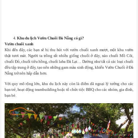
Khu du lịch Vườn Chuối Đà Nẵng có gì?
Vườn chuối xanh
Khi đến đây, các bạn sẽ bị thu hút với vườn chuối xanh mượt, một khu vườn
thật tươi mát. Người ta trồng rất nhiều giống chuối ở đây, nào chuối Mồ Côi,
chuối Đỏ, chuối tiêu hồng, chuối laba Đà Lạt… Dường như tất cả các loại chuối
đều tập trung ở đây, tạo nên những gam màu sinh động, khiến Vườn Chuối ở Đà
Nẵng trở nên hấp dẫn hơn.
Với quy mô rộng lớn, khu du lịch này còn là điểm dã ngoại lý tưởng cho các
bạn trẻ, hoạt động teambuilding hoặc tổ chức tiệc BBQ cho các nhóm, gia đình,
bạn bè.