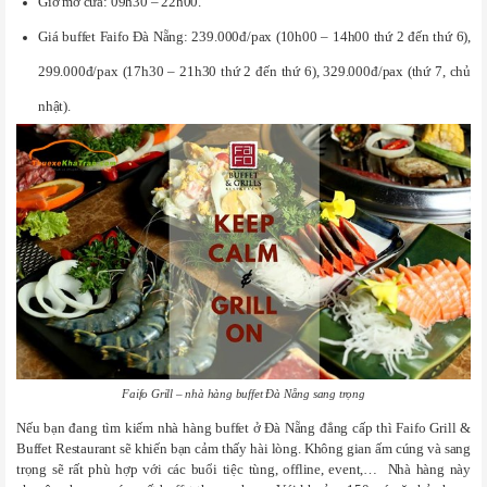
Giờ mở cửa: 09h30 – 22h00.
Giá buffet Faifo Đà Nẵng: 239.000đ/pax (10h00 – 14h00 thứ 2 đến thứ 6),
299.000đ/pax (17h30 – 21h30 thứ 2 đến thứ 6), 329.000đ/pax (thứ 7, chủ
nhật).
Faifo Grill – nhà hàng buffet Đà Nẵng sang trọng
Nếu bạn đang tìm kiếm nhà hàng buffet ở Đà Nẵng đẳng cấp thì Faifo Grill &
Buffet Restaurant sẽ khiến bạn cảm thấy hài lòng. Không gian ấm cúng và sang
trọng sẽ rất phù hợp với các buổi tiệc tùng, offline, event,… Nhà hàng này