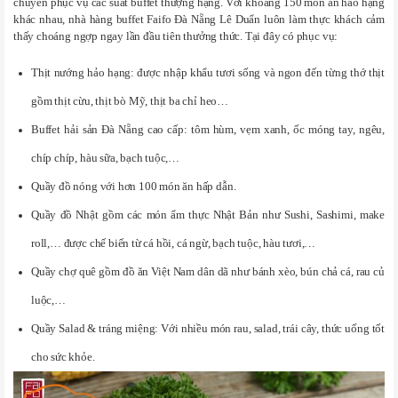
chuyên phục vụ các suất buffet thượng hạng. Với khoảng 150 món ăn hảo hạng
khác nhau, nhà hàng buffet Faifo Đà Nẵng Lê Duẩn luôn làm thực khách cảm
thấy choáng ngợp ngay lần đầu tiên thưởng thức. Tại đây có phục vụ:
Thịt nướng hảo hạng: được nhập khẩu tươi sống và ngon đến từng thớ thịt
gồm thịt cừu, thịt bò Mỹ, thịt ba chỉ heo…
Buffet hải sản Đà Nẵng cao cấp: tôm hùm, vẹm xanh, ốc móng tay, ngêu,
chíp chíp, hàu sữa, bạch tuộc,…
Quầy đồ nóng với hơn 100 món ăn hấp dẫn.
Quầy đồ Nhật gồm các món ẩm thực Nhật Bản như Sushi, Sashimi, make
roll,… được chế biến từ cá hồi, cá ngừ, bạch tuộc, hàu tươi,…
Quầy chợ quê gồm đồ ăn Việt Nam dân dã như bánh xèo, bún chả cá, rau củ
luộc,…
Quầy Salad & tráng miệng: Với nhiều món rau, salad, trái cây, thức uống tốt
cho sức khỏe.