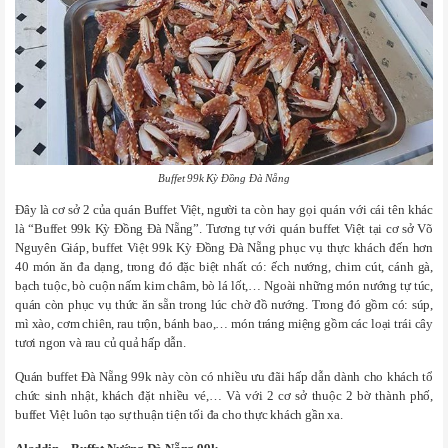
Buffet 99k Kỳ Đồng Đà Nẵng
Đây là cơ sở 2 của quán Buffet Việt, người ta còn hay gọi quán với cái tên khác
là “Buffet 99k Kỳ Đồng Đà Nẵng”. Tương tự với quán buffet Việt tại cơ sở Võ
Nguyên Giáp, buffet Việt 99k Kỳ Đồng Đà Nẵng phục vụ thực khách đến hơn
40 món ăn đa dạng, trong đó đặc biệt nhất có: ếch nướng, chim cút, cánh gà,
bạch tuộc, bò cuộn nấm kim châm, bò lá lốt,… Ngoài những món nướng tự túc,
quán còn phục vụ thức ăn sẵn trong lúc chờ đồ nướng. Trong đó gồm có: súp,
mì xào, cơm chiên, rau trộn, bánh bao,… món tráng miệng gồm các loại trái cây
tươi ngon và rau củ quả hấp dẫn.
Quán buffet Đà Nẵng 99k này còn có nhiều ưu đãi hấp dẫn dành cho khách tổ
chức sinh nhật, khách đặt nhiều vé,… Và với 2 cơ sở thuộc 2 bờ thành phố,
buffet Việt luôn tạo sự thuận tiện tối đa cho thực khách gần xa.