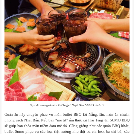
Bạn đã bao giờ nếm thử buffet Nhật Bản SUMO chưa?!
Quán ăn này chuyên phục vụ món buffet BBQ Đà Nẵng, lẩu, món ăn chuẩn
phong cách Nhật Bản. Nếu bạn “mê tít” ẩm thực xứ Phù Tang thì SUMO BBQ
sẽ giúp bạn thỏa mãn niềm đam mê đó. Cũng giống như các quán BBQ khác,
buffet Sumo phục vụ các loại thịt nướng như thịt ba chỉ heo, ba chỉ bò, xúc