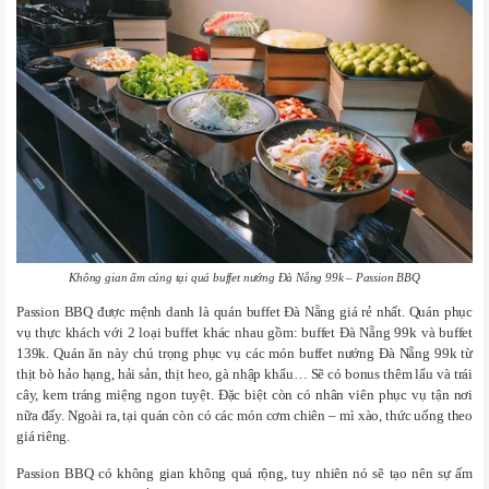
Không gian ấm cúng tại quá buffet nướng Đà Nẵng 99k – Passion BBQ
Passion BBQ được mệnh danh là quán buffet Đà Nẵng giá rẻ nhất. Quán phục
vụ thực khách với 2 loại buffet khác nhau gồm: buffet Đà Nẵng 99k và buffet
139k. Quán ăn này chú trọng phục vụ các món buffet nướng Đà Nẵng 99k từ
thịt bò hảo hạng, hải sản, thịt heo, gà nhập khẩu… Sẽ có bonus thêm lẩu và trái
cây, kem tráng miệng ngon tuyệt. Đặc biệt còn có nhân viên phục vụ tận nơi
nữa đấy. Ngoài ra, tại quán còn có các món cơm chiên – mì xào, thức uống theo
giá riêng.
Passion BBQ có không gian không quá rộng, tuy nhiên nó sẽ tạo nên sự ấm