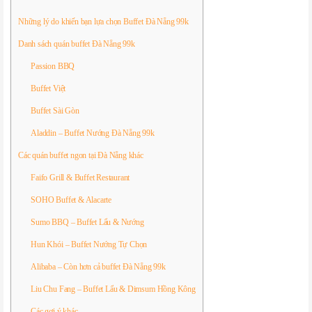
Những lý do khiến bạn lựa chọn Buffet Đà Nẵng 99k
Danh sách quán buffet Đà Nẵng 99k
Passion BBQ
Buffet Việt
Buffet Sài Gòn
Aladdin – Buffet Nướng Đà Nẵng 99k
Các quán buffet ngon tại Đà Nẵng khác
Faifo Grill & Buffet Restaurant
SOHO Buffet & Alacarte
Sumo BBQ – Buffet Lẩu & Nướng
Hun Khói – Buffet Nướng Tự Chọn
Alibaba – Còn hơn cả buffet Đà Nẵng 99k
Liu Chu Fang – Buffet Lẩu & Dimsum Hồng Kông
Các gợi ý khác