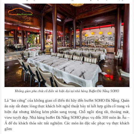
Không gian pha chút cổ điển và hiện đại tại nhà hàng Buffet Đà Nẵng SOHO
Là “fan cứng” của không gian cổ điển thì hãy đến buffet SOHO Đà Nẵng. Quán
ăn này rất được lòng thực khách bởi nghệ thuật bày trí kết hợp giữa cổ trang và
hiện đại nhưng không kém phần sang trọng. Chỗ ngồi rộng rãi, thoáng mát,
view tuyệt đẹp. Nhà hàng buffet Đà Nẵng SOHO phục vụ đến 300 món ăn Âu –
Á để du khách thỏa sức trải nghiệm. Các món ăn đặc sắc phục vụ thực khách
gồm: