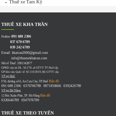
Thuê xe Tam Kỳ
THUÊ XE KHA TRẦN
091 688 2306
Hotline:
037 670 6789
039 242 6789
Email: khatran2000@gmail.com
info@thuexekhatran.com
Mã số Thuế: 3301342877
GPKD vận tải DL: Số 278, sở GTVT TT Huế cấp
GP liên vận Quốc tế: Số 110/2019, Bộ GTVT cấp
VP tại Huế:
Bản đồ
F50, đường số 6, An Cựu City, TP.Huế
091 688 2306
0376706789
0971850666
0392426789
-
-
-
VP tại Đà Nẵng:
Bản đồ
12 Bùi Xuân Phái ,TP. Đà Nẵng
0326646789
0347976789
-
THUÊ XE THEO TUYẾN