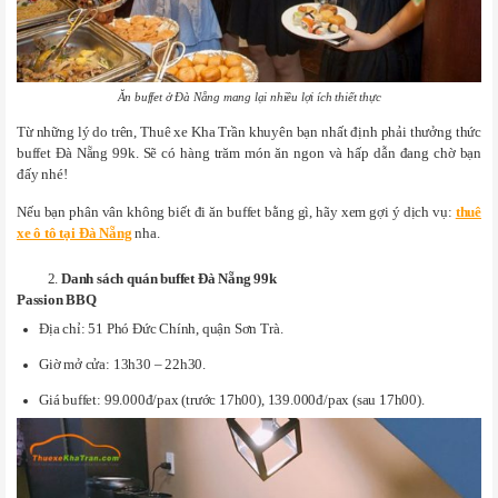
Ăn buffet ở Đà Nẵng mang lại nhiều lợi ích thiết thực
Từ những lý do trên, Thuê xe Kha Trần khuyên bạn nhất định phải thưởng thức
buffet Đà Nẵng 99k. Sẽ có hàng trăm món ăn ngon và hấp dẫn đang chờ bạn
đấy nhé!
Nếu bạn phân vân không biết đi ăn buffet bằng gì, hãy xem gợi ý dịch vụ:
thuê
xe ô tô tại Đà Nẵng
nha.
Danh sách quán buffet Đà Nẵng 99k
Passion BBQ
Địa chỉ: 51 Phó Đức Chính, quận Sơn Trà.
Giờ mở cửa: 13h30 – 22h30.
Giá buffet: 99.000đ/pax (trước 17h00), 139.000đ/pax (sau 17h00).