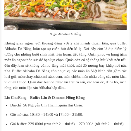
Buffet Alibaba Đà Nẵng
Không gian ngoài trời thoáng đãng với 2 chi nhánh thuận tiện, quá buffet
Alibaba Đà Nẵng luôn tạo sự cuốn hút đến kì lạ. Nơi đây còn là địa điểm lý
tưởng cho những buổi sinh nhật, liên hoan, tiệc tùng. Quán phục vụ hàng trăm
món ăn ngon thỏa sức để bạn lựa chọn. Quán còn có hệ thống hút khói nên nếu
đến đây, bạn sẽ không còn lo lắng mùi khói, mùi đồ nướng bay khắp nơi nữa
nha. Buffet Alibaba Đà Nẵng còn phục vụ các món ăn Việt bình dân gồm các
loại gỏi, món chay, cháo, mì xào, cơm, món chiên, món nhậu cùng các món khai
vị quen thuộc. Quán đặc biệt có phục vụ thịt cá sấu, các loại ốc, đuôi bò, món
rừng, các món đặc sản Alibaba hấp dẫn…
Liu Chu Fang – Buffet Lẩu & Dimsum Hồng Kông
Địa chỉ: 56 Nguyễn Chí Thanh, quận Hải Châu.
Giờ mở cửa: 10h30 – 14h00 và 17h00 – 21h00.
Giá buffet: 229.000đ (trưa thứ 2 – thứ 6) – 279.000đ (tối thứ 2 – thứ 6) –