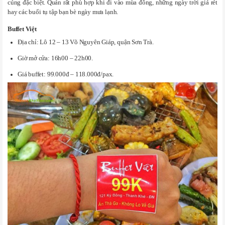
cúng đặc biệt. Quán rất phù hợp khi đi vào mùa đông, những ngày trời giá rét
hay các buổi tụ tập bạn bè ngày mưa lạnh.
Buffet Việt
Địa chỉ: Lô 12 – 13 Võ Nguyên Giáp, quận Sơn Trà.
Giờ mở cửa: 16h00 – 22h00.
Giá buffet: 99.000đ – 118.000đ/pax.