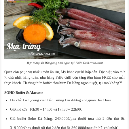
Mực trứng sốt Wangang tươi ngon tại Faifo Grill restaurant
Quán còn phục vụ nhiều món ăn Âu, Mỹ khác cực kì hấp dẫn. Đặc biệt, vào thứ
7, chủ nhật hàng tuần, nhà hàng Faifo Grill còn tặng tôm hùm FREE cho mỗi
thực khách. Thưởng thức buffet tôm hùm Đà Nẵng ngon tuyệt, tại sao không?!
SOHO Buffet & Alacarte
Địa chỉ: Lô 1, công viên Bắc Tượng Đài đường 2/9, quận Hải Châu.
Giờ mở cửa: 10h30 – 14h00 và 17h30 – 22h00.
Giá buffet Soho Đà Nẵng: 249.000đ/pax (buổi trưa thứ 2 đến thứ 6),
319.000đ/pax (buổi tối thứ 2 đến thứ 6), 369.000đ/pax (thứ 7, chủ nhật).