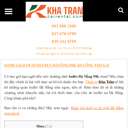
091 688 2306
037 670 6789
039 242 6789
GPKD vận tải DL: Số 278, sở GTVT TT Huế cấp
GP liên vận Quốc tế: Số 110/2019, Bộ GTVT cấp
DANH SÁCH QUÁN BUFFET ĐÀ NẴNG 99K ĂN UỐNG THẢ GA!
Có bao giờ bạn nghĩ đến việc thưởng thức
buffet Đà Nẵng 99k
chưa? Nếu chưa
thì đây chính là bài viết thực sự bổ ích dành cho bạn.
Thuê xe
Kha Trần
sẽ liệt
kê những quán buffet Đà Nẵng siêu ngon, siêu rẻ. Kèm theo đó sẽ là những
chương trình khuyến mãi, lợi ích thiết thực của việc ăn buffet tại Đà Nẵng.
Cùng khám phá nhé!
Bạn cần vi vu những đâu? Hãy xem ngay:
Bảng giá thuê xe du lịch Đà Nẵng
giá siêu rẻ
Menu
[
Ẩn
]