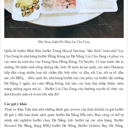
Nhà hàng buffet Đà Nẵng Liu Chu Fang
Quên đi buffet Nhật Hàn, buffet Trung Hoa sẽ làm bạn “đảo điên” luôn nhé! Liu
Chu Fang là nhà hàng buffet Hồng Kông tại Đà Nẵng. Liu Chu Fang có phục vụ
các món ăn tinh túy của Trung Hoa, Hồng Kông, Tứ Xuyên, 12 loại nước lẩu lạ
miệng, 60 nhân tươi sống nhúng lẩu, hơn 30 món ăn tại quầy, các món Dimsum
hấp dẫn cùng nhiều loại sốt chấm đặc biệt như: xì dầu, sốt Liu, sốt sa tế, dầu
mè, sốt BBQ,… Bên cạnh đó, nhà hàng buffet này còn phục vụ buffet lẩu nướng
Đà Nẵng 2 ngăn, set cơm Hồng Kông, hải sản, các loại thịt nhập khẩu, món
tráng miệng ngon mà lạ… Buffet Liu Chu Fang còn thường xuyên tổ chức các
đợt khuyến mãi và event lớn nữa đó!
Các gợi ý khác
Thuê xe Kha Trần dựa trên những đánh giá, review của thực khánh và giá buffet
để gợi ý đến bạn danh sách quán buffet Đà Nẵng 99k trên. Bạn cũng có thể tự
mình trải nghiệm buffet chay Đà Nẵng, tiệc buffet tại các nhà hàng: Buffet
Novotel Đà Nẵng, King BBQ buffet Đà Nẵng, Buffet Golden Bay Đà Nẵng,