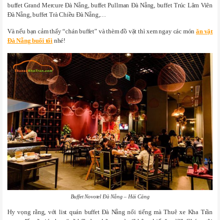
buffet Grand Mercure Đà Nẵng, buffet Pullman Đà Nẵng, buffet Trúc Lâm Viên
Đà Nẵng, buffet Trà Chiều Đà Nẵng,…
Và nếu bạn cảm thấy “chán buffet” và thèm đồ vặt thì xem ngay các món
ăn vặt
Đà Nẵng buổi tối
nhé!
Buffet Novotel Đà Nẵng – Hải Cảng
Hy vọng rằng, với list quán buffet Đà Nẵng nổi tiếng mà Thuê xe Kha Trần