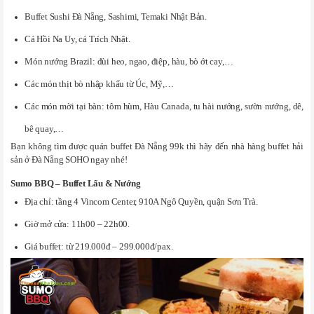
Buffet Sushi Đà Nẵng, Sashimi, Temaki Nhật Bản.
Cá Hồi Na Uy, cá Trích Nhật.
Món nướng Brazil: đùi heo, ngao, điệp, hàu, bò ớt cay,…
Các món thịt bò nhập khẩu từ Úc, Mỹ,…
Các món mời tại bàn: tôm hùm, Hàu Canada, tu hài nướng, sườn nướng, dê,
bê quay,…
Bạn không tìm được quán buffet Đà Nẵng 99k thì hãy đến nhà hàng buffet hải
sản ở Đà Nẵng SOHO ngay nhé!
Sumo BBQ – Buffet Lẩu & Nướng
Địa chỉ: tầng 4 Vincom Center, 910A Ngô Quyền, quận Sơn Trà.
Giờ mở cửa: 11h00 – 22h00.
Giá buffet: từ 219.000đ – 299.000đ/pax.