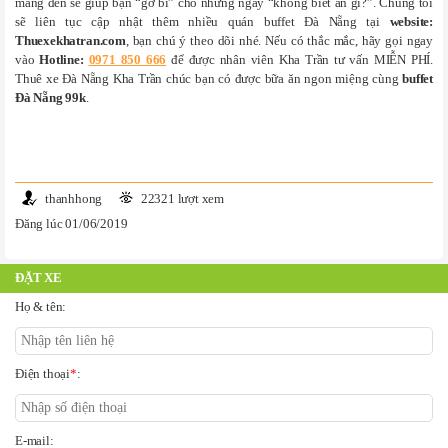
mang đến sẽ giúp bạn “gỡ bí” cho những ngày “không biết ăn gì?”. Chúng tôi
sẽ liên tục cập nhật thêm nhiều quán buffet Đà Nẵng tại
website:
Thuexekhatran.com
, bạn chú ý theo dõi nhé. Nếu có thắc mắc, hãy gọi ngay
vào
Hotline:
0971 850 666
để được nhân viên Kha Trần tư vấn MIỄN PHÍ.
Thuê xe Đà Nẵng Kha Trần chúc bạn có được bữa ăn ngon miệng cùng
buffet
Đà Nẵng 99k
.
thanhhong
22321 lượt xem
Đăng lúc 01/06/2019
ĐẶT XE
Họ & tên:
Điện thoại
*
:
E-mail: