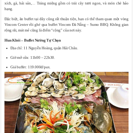
xích, gà, hải sản,… Tráng miệng gồm có trái cây tươi ngon, và món chè hảo
hạng.
Đặc biệt, ăn buffet tại đây cũng rất thuận tiện, bạn có thể tham quan một vòng
Vincom Center rồi ghé qua buffet Vincom Đà Nẵng – Sumo BBQ. Không gian
rộng rãi, mát mẻ cũng là điểm “cộng” của nơi này.
Hun Khói – Buffet Nướng Tự Chọn
Địa chỉ: 11 Nguyễn Hoàng, quận Hải Châu.
Giờ mở cửa: 11h00 – 22h30.
Giá buffet: 119.000đ/pax.