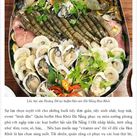
Lẩu hải sản Hoàng Đế tại buffet Hải sản Đà Nẵng Hun Khói
Sự lựa chọn tuyệt vời cho những buổi tiệc đơn giản, tiệc sinh nhật, họp mặt,
event “bình dân”. Quán buffet Hun Khói Đà Nẵng phục vụ món nướng phong
phú với ngập tràn các loại buffet hải sản Đà Nẵng 118k nhập khẩu, tươi sống
như: tôm, vẹm, sò, hàu,… Nếu bạn muốn nạp “vitamin sea” thì về đội của Hun
Khói là lựa chọn sáng suốt. Tất nhiên, quán cũng có phục vụ các loại thịt bò,