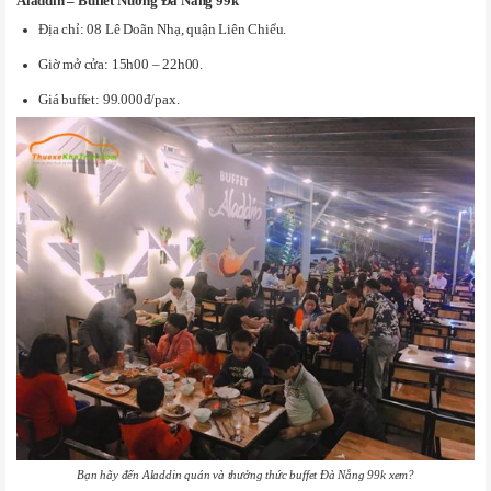
Aladdin – Buffet Nướng Đà Nẵng 99k
Địa chỉ: 08 Lê Doãn Nhạ, quận Liên Chiểu.
Giờ mở cửa: 15h00 – 22h00.
Giá buffet: 99.000đ/pax.
Bạn hãy đến Aladdin quán và thưởng thức buffet Đà Nẵng 99k xem?