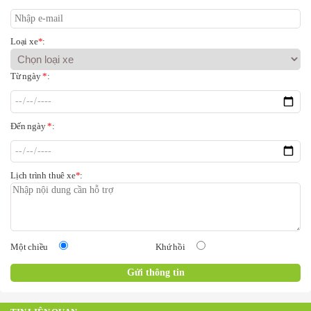
Loại xe
*
:
Từ ngày
*
:
Đến ngày
*
:
Lịch trình thuê xe
*
:
Một chiều
Khứ hồi