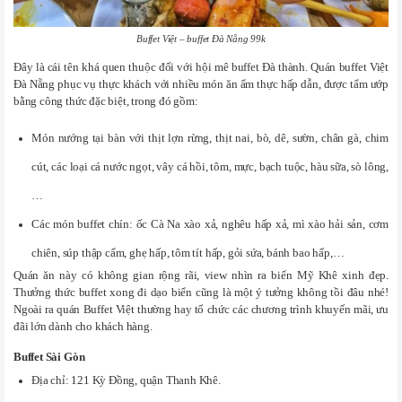
Buffet Việt – buffet Đà Nẵng 99k
Đây là cái tên khá quen thuộc đối với hội mê buffet Đà thành. Quán buffet Việt
Đà Nẵng phục vụ thực khách với nhiều món ăn ẩm thực hấp dẫn, được tẩm ướp
bằng công thức đặc biệt, trong đó gồm:
Món nướng tại bàn với thịt lợn rừng, thịt nai, bò, dê, sườn, chân gà, chim
cút, các loại cá nước ngọt, vây cá hồi, tôm, mực, bạch tuộc, hàu sữa, sò lông,
…
Các món buffet chín: ốc Cà Na xào xả, nghêu hấp xả, mì xào hải sản, cơm
chiên, súp thập cẩm, ghẹ hấp, tôm tít hấp, gỏi sứa, bánh bao hấp,…
Quán ăn này có không gian rộng rãi, view nhìn ra biển Mỹ Khê xinh đẹp.
Thưởng thức buffet xong đi dạo biển cũng là một ý tưởng không tồi đâu nhé!
Ngoài ra quán Buffet Việt thường hay tổ chức các chương trình khuyến mãi, ưu
đãi lớn dành cho khách hàng.
Buffet Sài Gòn
Địa chỉ: 121 Kỳ Đồng, quận Thanh Khê.