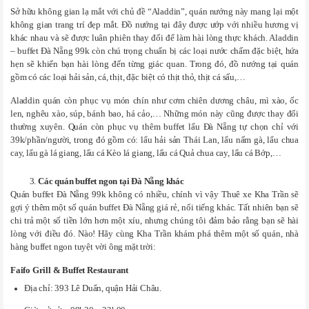
Sở hữu không gian lạ mắt với chủ đề “Aladdin”, quán nướng này mang lại một
không gian trang trí đẹp mắt. Đồ nướng tại đây được ướp với nhiều hương vị
khác nhau và sẽ được luân phiên thay đổi để làm hài lòng thực khách. Aladdin
– buffet Đà Nẵng 99k còn chú trọng chuẩn bị các loại nước chấm đặc biệt, hứa
hẹn sẽ khiến bạn hài lòng đến từng giác quan. Trong đó, đồ nướng tại quán
gồm có các loại hải sản, cá, thịt, đặc biệt có thịt thỏ, thịt cá sấu,…
Aladdin quán còn phục vụ món chín như cơm chiên dương châu, mì xào, ốc
len, nghêu xào, súp, bánh bao, há cảo,… Những món này cũng được thay đổi
thường xuyên. Quán còn phục vụ thêm buffet lẩu Đà Nẵng tự chọn chỉ với
39k/phần/người, trong đó gồm có: lẩu hải sản Thái Lan, lẩu nấm gà, lẩu chua
cay, lẩu gà lá giang, lẩu cá Kèo lá giang, lẩu cá Quả chua cay, lẩu cá Bớp,…
Các quán buffet ngon tại Đà Nẵng khác
Quán buffet Đà Nẵng 99k không có nhiều, chính vì vậy Thuê xe Kha Trần sẽ
gợi ý thêm một số quán buffet Đà Nẵng giá rẻ, nổi tiếng khác. Tất nhiên bạn sẽ
chi trả một số tiền lớn hơn một xíu, nhưng chúng tôi đảm bảo rằng bạn sẽ hài
lòng với điều đó. Nào! Hãy cùng Kha Trần khám phá thêm một số quán, nhà
hàng buffet ngon tuyệt vời ông mặt trời:
Faifo Grill & Buffet Restaurant
Địa chỉ: 393 Lê Duẩn, quận Hải Châu.