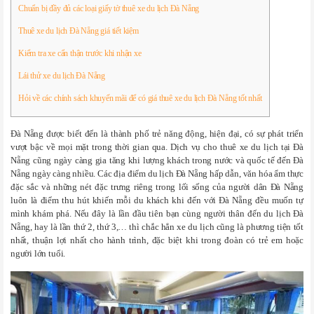
Chuẩn bị đầy đủ các loại giấy tờ thuê xe du lịch Đà Nẵng
Thuê xe du lịch Đà Nẵng giá tiết kiệm
Kiểm tra xe cẩn thận trước khi nhận xe
Lái thử xe du lịch Đà Nẵng
Hỏi về các chính sách khuyến mãi để có giá thuê xe du lịch Đà Nẵng tốt nhất
Đà Nẵng được biết đến là thành phố trẻ năng động, hiện đại, có sự phát triển
vượt bậc về mọi mặt trong thời gian qua. Dịch vụ cho thuê xe du lịch tại Đà
Nẵng cũng ngày càng gia tăng khi lượng khách trong nước và quốc tế đến Đà
Nẵng ngày càng nhiều. Các địa điểm du lịch Đà Nẵng hấp dẫn, văn hóa ẩm thực
đặc sắc và những nét đặc trưng riêng trong lối sống của người dân Đà Nẵng
luôn là điểm thu hút khiến mỗi du khách khi đến với Đà Nẵng đều muốn tự
mình khám phá. Nếu đây là lần đầu tiên bạn cùng người thân đến du lịch Đà
Nẵng, hay là lần thứ 2, thứ 3,… thì chắc hẳn xe du lịch cũng là phương tiện tốt
nhất, thuận lợi nhất cho hành trình, đặc biệt khi trong đoàn có trẻ em hoặc
người lớn tuổi.