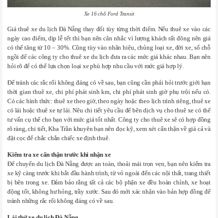
Xe 16 chỗ Ford Transit
Giá thuê xe du lịch Đà Nẵng thay đổi tùy từng thời điểm. Nếu thuê xe vào các
ngày cao điểm, dịp lễ tết thì bạn nên cân nhắc vì lượng khách rất đông nên giá
có thể tăng từ 10 – 30%. Cũng tùy vào nhãn hiệu, chủng loại xe, đời xe, số chỗ
ngồi để các công ty cho thuê xe du lịch đưa ra các mức giá khác nhau. Bạn nên
hỏi rõ để có thể lựa chọn loại xe phù hợp nhu cầu với mức giá hợp lý.
Để tránh các rắc rối không đáng có về sau, bạn cũng cần phải hỏi trước giới hạn
thời gian thuê xe, chi phí phát sinh km, chi phí phát sinh giờ phụ trội nếu có.
Có các hình thức: thuê xe theo giờ, theo ngày hoặc theo lịch trình riêng, thuê xe
có lái hoặc thuê xe tự lái. Nêu chi tiết yêu cầu để bên dịch vụ cho thuê xe có thể
tư vấn cụ thể cho bạn với mức giá tốt nhất. Công ty cho thuê xe sẽ có hợp đồng
rõ ràng, chi tiết, Kha Trần khuyên bạn nên đọc kỹ, xem xét cẩn thận về giá cả và
đặt cọc để chắc chắn chiếc xe định thuê.
Kiểm tra xe cẩn thận trước khi nhận xe
Để chuyến du lịch Đà Nẵng được an toàn, thoải mái trọn vẹn, bạn nên kiểm tra
xe kỹ càng trước khi bắt đầu hành trình, từ vỏ ngoài đến các nội thất, trang thiết
bị bên trong xe. Đảm bảo rằng tất cả các bộ phận xe đều hoàn chỉnh, xe hoạt
động tốt, không hư hỏng, trầy xước. Sau đó mới xác nhận vào bản hợp đồng để
tránh những rắc rối không đáng có về sau.
Lái thử xe du lịch Đà Nẵng