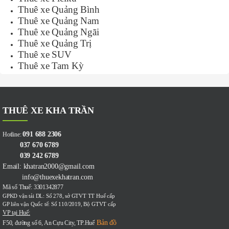
Thuê xe Quảng Bình
Thuê xe Quảng Nam
Thuê xe Quảng Ngãi
Thuê xe Quảng Trị
Thuê xe SUV
Thuê xe Tam Kỳ
THUÊ XE KHA TRẦN
091 688 2306
Hotline:
037 670 6789
039 242 6789
Email: khatran2000@gmail.com
info@thuexekhatran.com
Mã số Thuế: 3301342877
GPKD vận tải DL: Số 278, sở GTVT TT Huế cấp
GP liên vận Quốc tế: Số 110/2019, Bộ GTVT cấp
VP tại Huế:
Bản đồ
F50, đường số 6, An Cựu City, TP.Huế