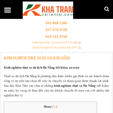
091 688 2306
037 670 6789
039 242 6789
GPKD vận tải DL: Số 278, sở GTVT TT Huế cấp
GP liên vận Quốc tế: Số 110/2019, Bộ GTVT cấp
KINH NGHIỆM THUÊ XE DU LỊCH ĐÀ NẴNG
Kinh nghiệm thuê xe du lịch Đà Nẵng tiết kiệm, an toàn
Thuê xe du lịch Đà Nẵng là phương tiện được nhiều gia đình và các khách đoàn
công ty ưu tiên lựa chọn để việc di chuyển và tham quan được thuận lợi nhất.
Sau đây Kha Trần xin chia sẻ những
kinh nghiệm thuê xe Đà Nẵng
tiết kiệm,
an toàn, hy vọng sẽ đem đến cho du khách chuyến đi trọn vẹn với nhiều trải
nghiệm thú vị.
Menu
[
Ẩn
]