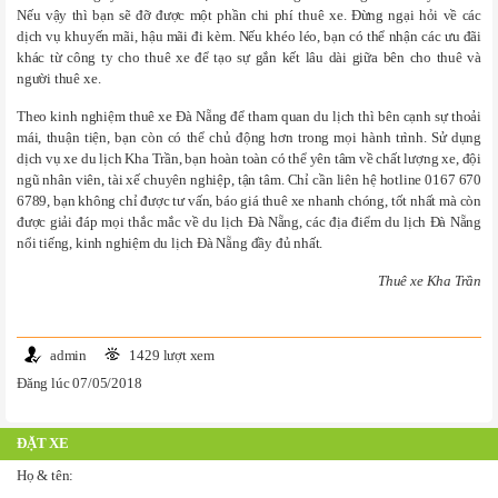
Nếu vậy thì bạn sẽ đỡ được một phần chi phí thuê xe. Đừng ngại hỏi về các
dịch vụ khuyến mãi, hậu mãi đi kèm. Nếu khéo léo, bạn có thể nhận các ưu đãi
khác từ công ty cho thuê xe để tạo sự gắn kết lâu dài giữa bên cho thuê và
người thuê xe.
Theo kinh nghiệm thuê xe Đà Nẵng để tham quan du lịch thì bên cạnh sự thoải
mái, thuận tiện, bạn còn có thể chủ động hơn trong mọi hành trình. Sử dụng
dịch vụ xe du lịch Kha Trần, bạn hoàn toàn có thể yên tâm về chất lượng xe, đội
ngũ nhân viên, tài xế chuyên nghiệp, tận tâm. Chỉ cần liên hệ hotline 0167 670
6789, bạn không chỉ được tư vấn, báo giá thuê xe nhanh chóng, tốt nhất mà còn
được giải đáp mọi thắc mắc về du lịch Đà Nẵng, các địa điểm du lịch Đà Nẵng
nổi tiếng, kinh nghiệm du lịch Đà Nẵng đầy đủ nhất.
Thuê xe Kha Trần
admin
1429 lượt xem
Đăng lúc 07/05/2018
ĐẶT XE
Họ & tên: