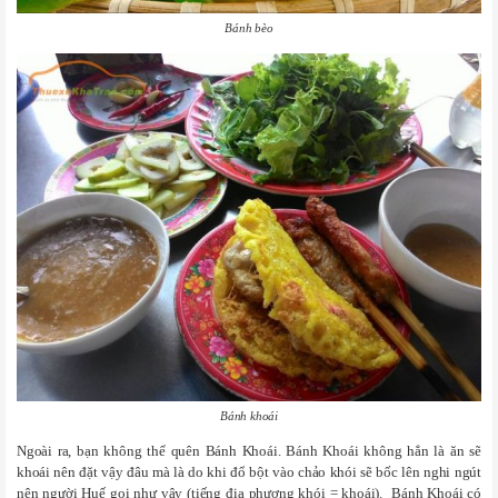
Bánh bèo
Bánh khoái
Ngoài ra, bạn không thể quên Bánh Khoái. Bánh Khoái không hẳn là ăn sẽ
khoái nên đặt vậy đâu mà là do khi đổ bột vào chảo khói sẽ bốc lên nghi ngút
nên người Huế gọi như vậy (tiếng địa phương khói = khoái). Bánh Khoái có