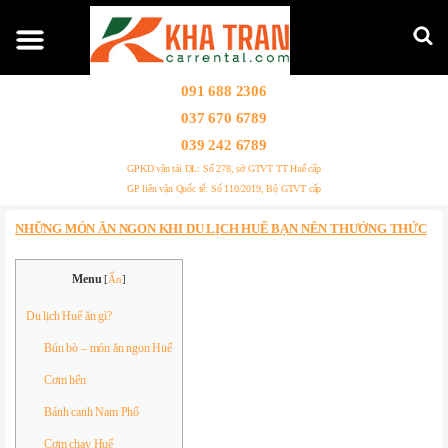
091 688 2306
037 670 6789
039 242 6789
GPKD vận tải DL: Số 278, sở GTVT TT Huế cấp
GP liên vận Quốc tế: Số 110/2019, Bộ GTVT cấp
NHỮNG MÓN ĂN NGON KHI DU LỊCH HUẾ BẠN NÊN THƯỞNG THỨC
Menu
[
Ẩn
]
Du lịch Huế ăn gì?
Bún bò – món ăn ngon Huế
Cơm hến
Bánh canh Nam Phổ
Cơm chay Huế