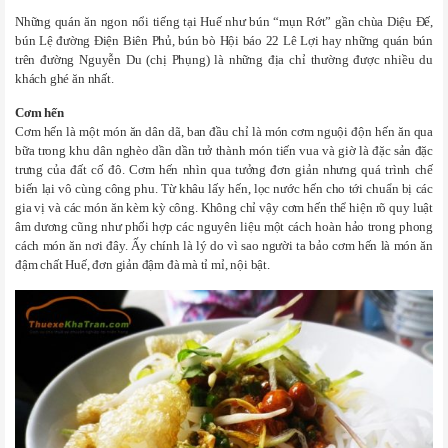
Những quán ăn ngon nổi tiếng tại Huế như bún “mụn Rớt” gần chùa Diệu Đế,
bún Lệ đường Điện Biên Phủ, bún bò Hội báo 22 Lê Lợi hay những quán bún
trên đường Nguyễn Du (chị Phụng) là những địa chỉ thường được nhiều du
khách ghé ăn nhất.
Cơm hến
Cơm hến là một món ăn dân dã, ban đầu chỉ là món cơm nguội độn hến ăn qua
bữa trong khu dân nghèo dần dần trở thành món tiến vua và giờ là đặc sản đặc
trưng của đất cố đô. Cơm hến nhìn qua tưởng đơn giản nhưng quá trình chế
biến lại vô cùng công phu. Từ khâu lấy hến, lọc nước hến cho tới chuẩn bị các
gia vị và các món ăn kèm kỳ công. Không chỉ vậy cơm hến thể hiện rõ quy luật
âm dương cũng như phối hợp các nguyên liệu một cách hoàn hảo trong phong
cách món ăn nơi đây. Ấy chính là lý do vì sao người ta bảo cơm hến là món ăn
đậm chất Huế, đơn giản đậm đà mà tỉ mỉ, nội bật.