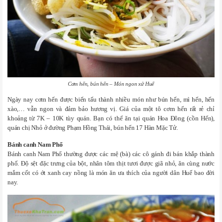
Cơm hến, bún hến – Món ngon xứ Huế
Ngày nay cơm hến được biến tấu thành nhiều món như bún hến, mì hến, hến
xào,… vẫn ngon và đảm bảo hương vị. Giá của một tô cơm hến rất rẻ chỉ
khoảng từ 7K – 10K tùy quán. Bạn có thể ăn tại quán Hoa Đông (cồn Hến),
quán chị Nhỏ ở đường Phạm Hồng Thái, bún hến 17 Hàn Mặc Tử.
Bánh canh Nam Phổ
Bánh canh Nam Phổ thường được các mệ (bà) các cô gánh đi bán khắp thành
phố. Độ sệt đặc trưng của bột, nhân tôm thịt tươi được giã nhỏ, ăn cùng nước
mắm cốt có ớt xanh cay nồng là món ăn ưa thích của người dân Huế bao đời
nay.