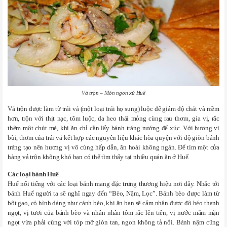
Vả trộn – Món ngon xứ Huế
Vả trộn được làm từ trái vả (một loại trái họ sung) luộc để giảm độ chát và mềm
hơn, trộn với thịt nạc, tôm luộc, da heo thái mỏng cùng rau thơm, gia vị, rắc
thêm một chút mè, khi ăn chỉ cần lấy bánh tráng nướng để xúc. Với hương vị
bùi, thơm của trái vả kết hợp các nguyên liệu khác hòa quyện với độ giòn bánh
tráng tạo nên hương vị vô cùng hấp dẫn, ăn hoài không ngán. Để tìm một cửa
hàng vả trộn không khó bạn có thể tìm thấy tại nhiều quán ăn ở Huế.
Các loại bánh Huế
Huế nổi tiếng với các loại bánh mang đặc trưng thương hiệu nơi đây. Nhắc tới
bánh Huế người ta sẽ nghĩ ngay đến “Bèo, Nậm, Lọc”. Bánh bèo được làm từ
bột gạo, có hình dáng như cánh bèo, khi ăn bạn sẽ cảm nhận được độ béo thanh
ngọt, vị tươi của bánh bèo và nhân nhân tôm rắc lên trên, vị nước mắm mặn
ngọt vừa phải cùng với tóp mỡ giòn tan, ngon không tả nổi. Bánh nậm cũng