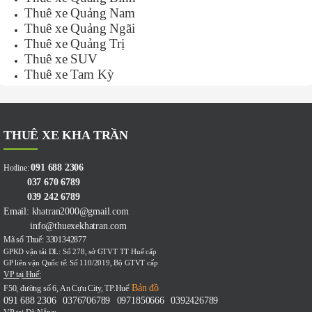
Thuê xe Quảng Nam
Thuê xe Quảng Ngãi
Thuê xe Quảng Trị
Thuê xe SUV
Thuê xe Tam Kỳ
THUÊ XE KHA TRẦN
091 688 2306
Hotline:
037 670 6789
039 242 6789
Email: khatran2000@gmail.com
info@thuexekhatran.com
Mã số Thuế: 3301342877
GPKD vận tải DL: Số 278, sở GTVT TT Huế cấp
GP liên vận Quốc tế: Số 110/2019, Bộ GTVT cấp
VP tại Huế:
Bản đồ
F50, đường số 6, An Cựu City, TP.Huế
091 688 2306
0376706789
0971850666
0392426789
-
-
-