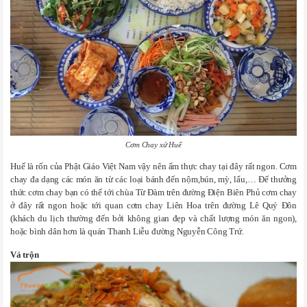
Cơm Chay xứ Huế
Huế là rốn của Phật Giáo Việt Nam vậy nên ẩm thực chay tại đây rất ngon. Cơm
chay đa dạng các món ăn từ các loại bánh đến nộm,bún, mỳ, lẩu,… Để thưởng
thức cơm chay bạn có thể tới chùa Từ Đàm trên đường Điện Biên Phủ cơm chay
ở đây rất ngon hoặc tới quan cơm chay Liên Hoa trên đường Lê Quý Đôn
(khách du lịch thường đến bởi không gian đẹp và chất lượng món ăn ngon),
hoặc bình dân hơn là quán Thanh Liễu đường Nguyễn Công Trứ.
Vả trộn