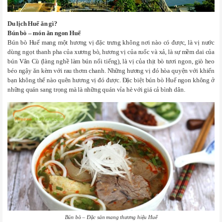
Du lịch Huế ăn gì?
Bún bò – món ăn ngon Huế
Bún bò Huế mang một hương vị đặc trưng không nơi nào có được, là vị nước
dùng ngọt thanh pha của xương bò, hương vị của ruốc và xả, là sự mềm dai của
bún Vân Cù (làng nghề làm bún nổi tiếng), là vị của thịt bò tươi ngon, giò heo
béo ngậy ăn kèm với rau thơm chanh. Những hương vị đó hòa quyện với khiến
bạn không thể nào quên hương vị đó được. Đặc biệt bún bò Huế ngon không ở
những quán sang trọng mà là những quán vỉa hè với giá cả bình dân.
Bún bò – Đặc sản mang thương hiệu Huế