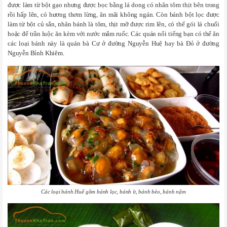
được làm từ bột gạo nhưng được bọc bằng lá dong có nhân tôm thịt bên trong
rồi hấp lên, có hương thơm lừng, ăn mãi không ngán. Còn bánh bột lọc được
làm từ bột củ sắn, nhân bánh là tôm, thịt mỡ được rim lên, có thể gói lá chuối
hoặc để trần luộc ăn kèm với nước mắm ruốc. Các quán nổi tiếng bạn có thể ăn
các loại bánh này là quán bà Cư ở đường Nguyễn Huệ hay bà Đỏ ở đường
Nguyễn Bỉnh Khiêm.
Các loại bánh Huế gồm bánh lọc, bánh ít, bánh bèo, bánh nậm