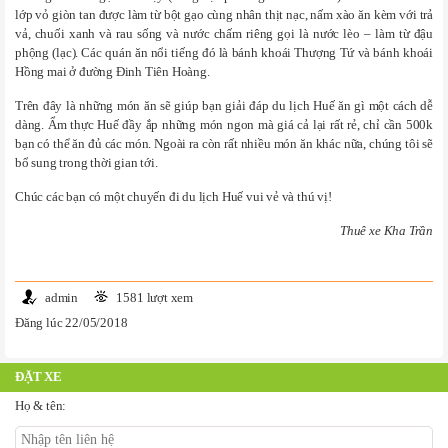
lớp vỏ giòn tan được làm từ bột gạo cùng nhân thịt nạc, nấm xào ăn kèm với trả
vả, chuối xanh và rau sống và nước chấm riêng gọi là nước lèo – làm từ đậu
phộng (lạc). Các quán ăn nổi tiếng đó là bánh khoái Thượng Tứ và bánh khoái
Hồng mai ở đường Đinh Tiên Hoàng.
Trên đây là những món ăn sẽ giúp bạn giải đáp du lịch Huế ăn gì một cách dễ
dàng. Ẩm thực Huế đầy ắp những món ngon mà giá cả lại rất rẻ, chỉ cần 500k
bạn có thể ăn đủ các món. Ngoài ra còn rất nhiều món ăn khác nữa, chúng tôi sẽ
bổ sung trong thời gian tới.
Chúc các bạn có một chuyến đi du lịch Huế vui vẻ và thú vị!
Thuê xe Kha Trần
admin
1581 lượt xem
Đăng lúc 22/05/2018
ĐẶT XE
Họ & tên: