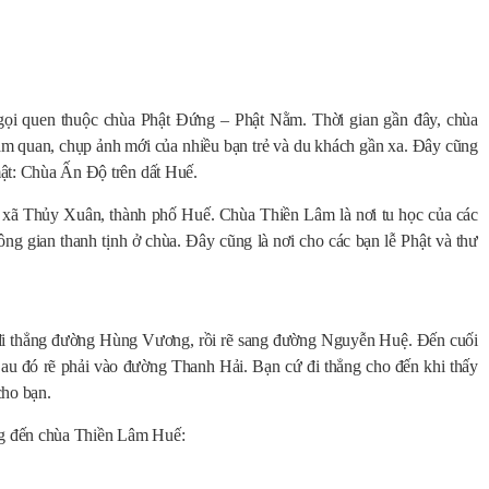
gọi quen thuộc chùa Phật Đứng – Phật Nằm. Thời gian gần đây, chùa
am quan, chụp ảnh mới của nhiều bạn trẻ và du khách gần xa. Đây cũng
 mật: Chùa Ấn Độ trên dất Huế.
 xã Thủy Xuân, thành phố Huế. Chùa Thiền Lâm là nơi tu học của các
ông gian thanh tịnh ở chùa. Đây cũng là nơi cho các bạn lễ Phật và thư
đi thẳng đường Hùng Vương, rồi rẽ sang đường Nguyễn Huệ. Đến cuối
 Sau đó rẽ phải vào đường Thanh Hải. Bạn cứ đi thẳng cho đến khi thấy
cho bạn.
ng đến chùa Thiền Lâm Huế: