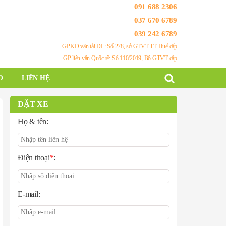
091 688 2306
037 670 6789
039 242 6789
GPKD vận tải DL: Số 278, sở GTVT TT Huế cấp
GP liên vận Quốc tế: Số 110/2019, Bộ GTVT cấp
O
LIÊN HỆ
ĐẶT XE
Họ & tên:
Điện thoại
*
:
E-mail: