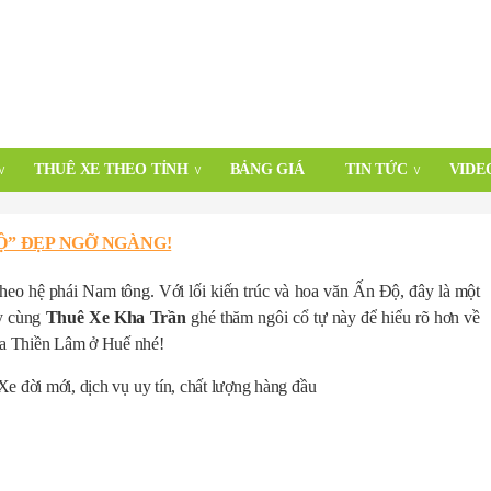
THUÊ XE THEO TỈNH
BẢNG GIÁ
TIN TỨC
VIDE
Ộ” ĐẸP NGỠ NGÀNG!
heo hệ phái Nam tông. Với lối kiến trúc và hoa văn Ấn Độ, đây là một
ãy cùng
Thuê Xe Kha Trần
ghé thăm ngôi cổ tự này để hiểu rõ hơn về
hùa Thiền Lâm ở Huế nhé!
 Xe đời mới, dịch vụ uy tín, chất lượng hàng đầu