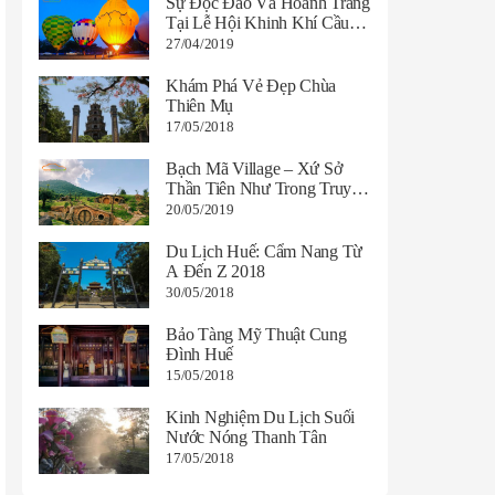
Sự Độc Đáo Và Hoành Tráng
Tại Lễ Hội Khinh Khí Cầu
Huế Năm 2019
27/04/2019
Khám Phá Vẻ Đẹp Chùa
Thiên Mụ
17/05/2018
Bạch Mã Village – Xứ Sở
Thần Tiên Như Trong Truyện
Cổ Tích
20/05/2019
Du Lịch Huế: Cẩm Nang Từ
A Đến Z 2018
30/05/2018
Bảo Tàng Mỹ Thuật Cung
Đình Huế
15/05/2018
Kinh Nghiệm Du Lịch Suối
Nước Nóng Thanh Tân
17/05/2018