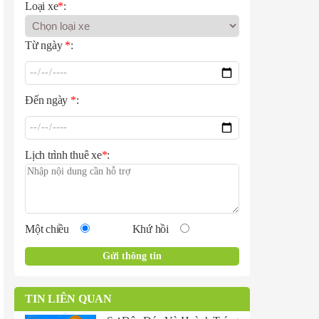
Loại xe
*
:
Từ ngày
*
:
Đến ngày
*
:
Lịch trình thuê xe
*
:
Một chiều
Khứ hồi
TIN LIÊN QUAN