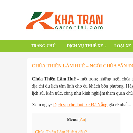
TRANG CHỦ
DỊCH VỤ THUÊ XE
LOẠI XE
CHÙA THIỀN LÂM HUẾ – NGÔI CHÙA “ẤN Đ
Chùa Thiền Lâm Huế
– một trong những ngôi chùa t
địa chỉ du lịch tâm linh cho du khách bốn phương. H
lịch sử, kiến trúc, cũng như kinh nghiệm tham quan c
Xem ngay:
Dịch vụ cho thuê xe Đà Nẵng
giá rẻ nhất –
Menu
[
Ẩn
]
Chùa Thiền Lâm Huế ở đâu?