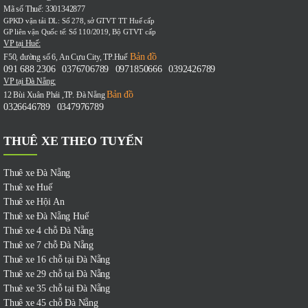
Mã số Thuế: 3301342877
GPKD vận tải DL: Số 278, sở GTVT TT Huế cấp
GP liên vận Quốc tế: Số 110/2019, Bộ GTVT cấp
VP tại Huế:
Bản đồ
F50, đường số 6, An Cựu City, TP.Huế
091 688 2306
0376706789
0971850666
0392426789
-
-
-
VP tại Đà Nẵng:
Bản đồ
12 Bùi Xuân Phái ,TP. Đà Nẵng
0326646789
0347976789
-
THUÊ XE THEO TUYẾN
Thuê xe Đà Nẵng
Thuê xe Huế
Thuê xe Hội An
Thuê xe Đà Nẵng Huế
Thuê xe 4 chỗ Đà Nẵng
Thuê xe 7 chỗ Đà Nẵng
Thuê xe 16 chỗ tại Đà Nẵng
Thuê xe 29 chỗ tại Đà Nẵng
Thuê xe 35 chỗ tại Đà Nẵng
Thuê xe 45 chỗ Đà Nẵng