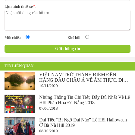
Lịch trình thuê xe
*
:
Một chiều
Khứ hồi
TIN LIÊN QUAN
VIỆT NAM TRỞ THÀNH ĐIỂM ĐẾN
HÀNG ĐẦU CHÂU Á VỀ ẨM THỰC, DI
SẢN VÀ VĂN HÓA.
10/11/2020
Những Thông Tin Chi Tiết, Đầy Đủ Nhất Về Lễ
Hội Pháo Hoa Đà Nẵng 2018
07/06/2018
Đại Tiệc “Bí Ngô Đại Náo” Lễ Hội Halloween
Ở Bà Nà Hill 2019
08/10/2019