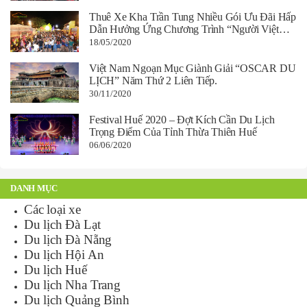
Thuê Xe Kha Trần Tung Nhiều Gói Ưu Đãi Hấp
Dẫn Hưởng Ứng Chương Trình “Người Việt
Nam Đi Du Lịch Việt Nam”
18/05/2020
Việt Nam Ngoạn Mục Giành Giải “OSCAR DU
LỊCH” Năm Thứ 2 Liên Tiếp.
30/11/2020
Festival Huế 2020 – Đợt Kích Cần Du Lịch
Trọng Điểm Của Tỉnh Thừa Thiên Huế
06/06/2020
DANH MỤC
Các loại xe
Du lịch Đà Lạt
Du lịch Đà Nẵng
Du lịch Hội An
Du lịch Huế
Du lịch Nha Trang
Du lịch Quảng Bình