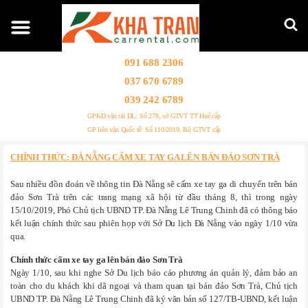
091 688 2306
037 670 6789
039 242 6789
GPKD vận tải DL: Số 278, sở GTVT TT Huế cấp
GP liên vận Quốc tế: Số 110/2019, Bộ GTVT cấp
CHÍNH THỨC: ĐÀ NẴNG CẤM XE TAY GA LÊN BÁN ĐẢO SƠN TRÀ
Sau nhiều đồn đoán về thông tin Đà Nẵng sẽ cấm xe tay ga di chuyển trên bán
đảo Sơn Trà trên các trang mạng xã hội từ đầu tháng 8, thì trong ngày
15/10/2019, Phó Chủ tịch UBND TP. Đà Nẵng Lê Trung Chinh đã có thông báo
kết luận chính thức sau phiên họp với Sở Du lịch Đà Nẵng vào ngày 1/10 vừa
qua.
Chính thức cấm xe tay ga lên bán đảo Sơn Trà
Ngày 1/10, sau khi nghe Sở Du lịch báo cáo phương án quản lý, đảm bảo an
toàn cho du khách khi dã ngoại và tham quan tại bán đảo Sơn Trà, Chủ tịch
UBND TP. Đà Nẵng Lê Trung Chinh đã ký văn bản số 127/TB-UBND, kết luận