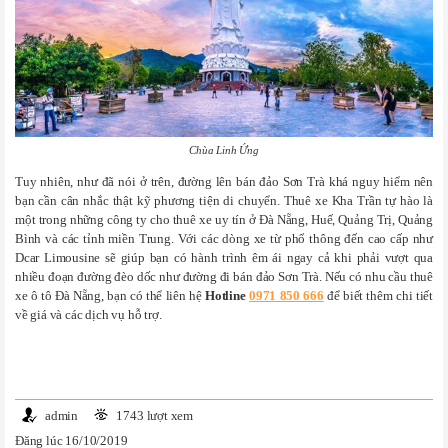
Chùa Linh Ứng
Tuy nhiên, như đã nói ở trên, đường lên bán đảo Sơn Trà khá nguy hiểm nên
bạn cần cân nhắc thật kỹ phương tiện di chuyển. Thuê xe Kha Trần tự hào là
một trong những công ty cho thuê xe uy tín ở Đà Nẵng, Huế, Quảng Trị, Quảng
Bình và các tỉnh miền Trung. Với các dòng xe từ phổ thông đến cao cấp như
Dcar Limousine sẽ giúp bạn có hành trình êm ái ngay cả khi phải vượt qua
nhiều đoạn đường đèo dốc như đường đi bán đảo Sơn Trà. Nếu có nhu cầu thuê
xe ô tô Đà Nẵng, bạn có thể liên hệ
Hotline
0971 850 666
để biết thêm chi tiết
về giá và các dịch vụ hỗ trợ.
admin
1743 lượt xem
Đăng lúc 16/10/2019