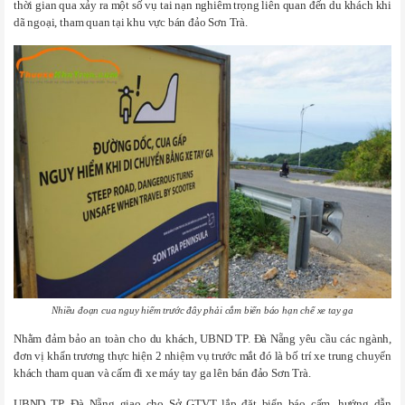
thời gian qua xảy ra một số vụ tai nạn nghiêm trọng liên quan đến du khách khi
dã ngoại, tham quan tại khu vực bán đảo Sơn Trà.
Nhiều đoạn cua nguy hiểm trước đây phải cắm biển báo hạn chế xe tay ga
Nhằm đảm bảo an toàn cho du khách, UBND TP. Đà Nẵng yêu cầu các ngành,
đơn vị khẩn trương thực hiện 2 nhiệm vụ trước mắt đó là bố trí xe trung chuyển
khách tham quan và cấm đi xe máy tay ga lên bán đảo Sơn Trà.
UBND TP. Đà Nẵng giao cho Sở GTVT lắp đặt biển báo cấm, hướng dẫn