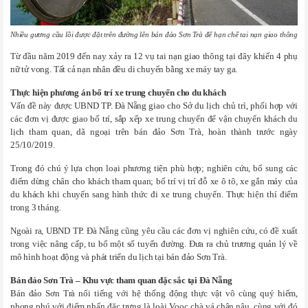
Nhiều gương cầu lồi được đặt trên đường lên bán đảo Sơn Trà để hạn chế tai nạn giao thông
Từ đầu năm 2019 đến nay xảy ra 12 vụ tai nạn giao thông tại đây khiến 4 phụ
nữ tử vong. Tất cả nạn nhân đều di chuyển bằng xe máy tay ga.
Thực hiện phương án bố trí xe trung chuyển cho du khách
Vấn đề này được UBND TP. Đà Nẵng giao cho Sở du lịch chủ trì, phối hợp với
các đơn vị được giao bố trí, sắp xếp xe trung chuyển để vận chuyển khách du
lịch tham quan, dã ngoại trên bán đảo Sơn Trà, hoàn thành trước ngày
25/10/2019.
Trong đó chú ý lựa chọn loại phương tiện phù hợp; nghiên cứu, bổ sung các
điểm dừng chân cho khách tham quan; bố trí vị trí đỗ xe ô tô, xe gắn máy của
du khách khi chuyển sang hình thức đi xe trung chuyển. Thực hiện thí điểm
trong 3 tháng.
Ngoài ra, UBND TP. Đà Nẵng cũng yêu cầu các đơn vị nghiên cứu, có đề xuất
trong việc nâng cấp, tu bổ một số tuyến đường. Đưa ra chủ trương quản lý về
mô hình hoạt động và phát triển du lịch tại bán đảo Sơn Trà.
Bán đảo Sơn Trà – Khu vực tham quan đặc sắc tại Đà Nẵng
Bán đảo Sơn Trà nổi tiếng với hệ thống động thực vật vô cùng quý hiếm,
phong phú với điểm nhấn đặc trưng là loài Vọoc chà vá chân nâu, cùng với đó