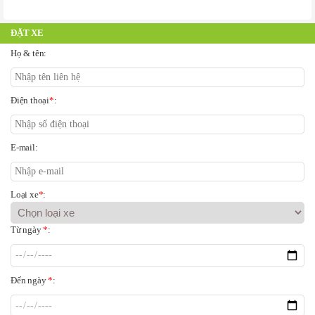
ĐẶT XE
Họ & tên:
Điện thoại
*
:
E-mail:
Loại xe
*
:
Từ ngày
*
:
Đến ngày
*
: