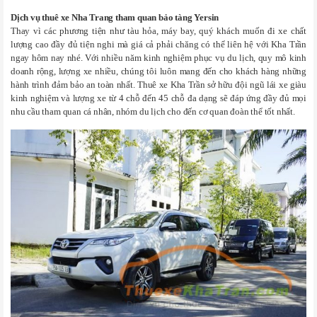
Dịch vụ thuê xe Nha Trang tham quan bảo tàng Yersin
Thay vì các phương tiện như tàu hỏa, máy bay, quý khách muốn đi xe chất
lượng cao đầy đủ tiện nghi mà giá cả phải chăng có thể liên hệ với Kha Trần
ngay hôm nay nhé. Với nhiều năm kinh nghiệm phục vụ du lịch, quy mô kinh
doanh rộng, lượng xe nhiều, chúng tôi luôn mang đến cho khách hàng những
hành trình đảm bảo an toàn nhất. Thuê xe Kha Trần sở hữu đội ngũ lái xe giàu
kinh nghiệm và lượng xe từ 4 chỗ đến 45 chỗ đa dạng sẽ đáp ứng đầy đủ mọi
nhu cầu tham quan cá nhân, nhóm du lịch cho đến cơ quan đoàn thể tốt nhất.