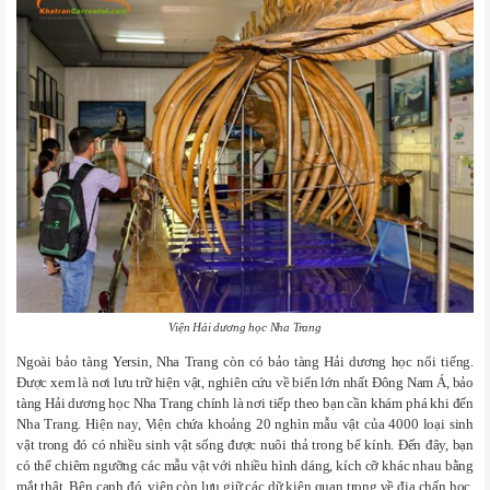
Viện Hải dương học Nha Trang
Ngoài bảo tàng Yersin, Nha Trang còn có bảo tàng Hải dương học nổi tiếng.
Được xem là nơi lưu trữ hiện vật, nghiên cứu về biển lớn nhất Đông Nam Á, bảo
tàng Hải dương học Nha Trang chính là nơi tiếp theo bạn cần khám phá khi đến
Nha Trang. Hiện nay, Viện chứa khoảng 20 nghìn mẫu vật của 4000 loại sinh
vật trong đó có nhiều sinh vật sống được nuôi thả trong bể kính. Đến đây, bạn
có thể chiêm ngưỡng các mẫu vật với nhiều hình dáng, kích cỡ khác nhau bằng
mắt thật. Bên cạnh đó, viện còn lưu giữ các dữ kiện quan trọng về địa chấn học,