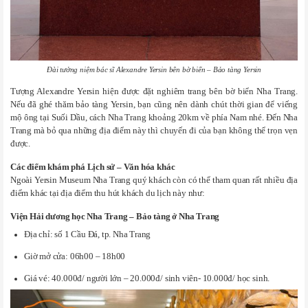
Đài tưởng niệm bác sĩ Alexandre Yersin bên bờ biển – Bảo tàng Yersin
Tượng Alexandre Yersin hiện được đặt nghiêm trang bên bờ biển Nha Trang.
Nếu đã ghé thăm
bảo tàng Yersin
, bạn cũng nên dành chút thời gian để viếng
mộ ông tại Suối Dầu, cách Nha Trang khoảng 20km về phía Nam nhé. Đến Nha
Trang mà bỏ qua những địa điểm này thì chuyến đi của bạn không thể trọn vẹn
được.
Các điểm khám phá Lịch sử – Văn hóa khác
Ngoài
Yersin Museum Nha Trang
quý khách còn có thể tham quan rất nhiều địa
điểm khác tại địa điểm thu hút khách du lịch này như:
Viện Hải dương học Nha Trang – Bảo tàng ở Nha Trang
Địa chỉ: số 1 Cầu Đá, tp. Nha Trang
Giờ mở cửa: 06h00 – 18h00
Giá vé: 40.000đ/ người lớn – 20.000đ/ sinh viên- 10.000đ/ học sinh.