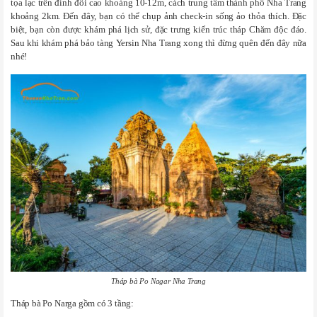
tọa lạc trên đỉnh đồi cao khoảng 10-12m, cách trung tâm thành phố Nha Trang
khoảng 2km. Đến đây, bạn có thể chụp ảnh check-in sống ảo thỏa thích. Đặc
biệt, bạn còn được khám phá lịch sử, đặc trưng kiến trúc tháp Chăm độc đáo.
Sau khi khám phá bảo tàng Yersin Nha Trang xong thì đừng quên đến đây nữa
nhé!
Tháp bà Po Nagar Nha Trang
Tháp bà Po Narga gồm có 3 tầng: