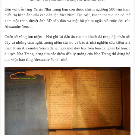
Đến với
bảo tàng Yersin Nha Trang
bạn còn được chiêm ngưỡng 500 tấm kính
hiển thị hình ảnh của các dân tộc Việt Nam. Đặc biệt, khách tham quan có thể
xem một trình duyệt ảnh 3D hấp dẫn và một bộ phim ngắn về cuộc đời của
Alexandre Yersin.
Cuốn sổ vàng lưu niệm – Nơi ghi lại dấu ấn của du khách đã từng đặt chân tới
đây và những cảm nghĩ, tưởng niệm của họ về bác sĩ, nhà nghiên cứu kiêm nhà
thám hiểm Alexandre Yersin đang ngày một dày lên. Nếu bạn đang lên kế hoạch
du lịch Nha Trang, đang tìm các điểm đến lý tưởng của Nha Trang thì đừng bỏ
qua
viện bảo tàng Alexandre Yersin
nhé.