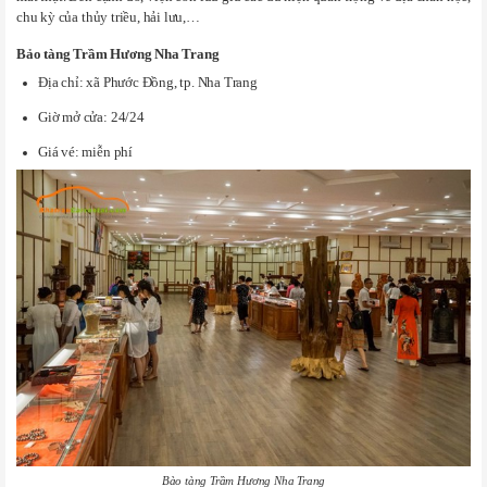
chu kỳ của thủy triều, hải lưu,…
Bảo tàng Trầm Hương Nha Trang
Địa chỉ: xã Phước Đồng, tp. Nha Trang
Giờ mở cửa: 24/24
Giá vé: miễn phí
Bào tàng Trầm Hương Nha Trang