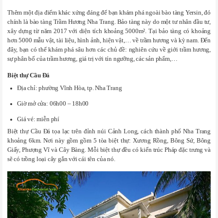
Thêm một địa điểm khác xứng đáng để bạn khám phá ngoài bào tàng Yersin, đó
chính là bào tàng Trầm Hương Nha Trang. Bảo tàng này do một tư nhân đầu tư,
xây dựng từ năm 2017 với diện tích khoảng 5000m². Tại bảo tàng có khoảng
hơn 5000 mẫu vật, tài liệu, hình ảnh, hiện vật,… về trầm hương và kỳ nam. Đến
đây, bạn có thể khám phá sâu hơn các chủ đề: nghiên cứu về giới trầm hương,
sự phân bố của trầm hương, giá trị với tín ngưỡng, các sản phẩm,…
Biệt thự Cầu Đá
Địa chỉ: phường Vĩnh Hòa, tp. Nha Trang
Giờ mở cửa: 06h00 – 18h00
Giá vé: miễn phí
Biệt thự Cầu Đá tọa lạc trên đỉnh núi Cảnh Long, cách thành phố Nha Trang
khoảng 6km. Nơi này gồm gồm 5 tòa biệt thự: Xương Rồng, Bông Sứ, Bông
Giấy, Phượng Vĩ và Cây Bàng. Mỗi biệt thự đều có kiến trúc Pháp đặc trưng và
sẽ có trồng loại cây gắn với cái tên của nó.