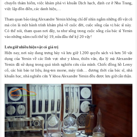
chuyến thám hiểm, việc khám phá vi khuẩn Dịch hạch, định cư ở Nha Trang,
việc lập đồn điền, các danh hiệu,…
Tham quan bảo tàng Alexandre Yersin không chỉ để nhìn ngắm những đồ vật cũ
mà còn là một hành trình khám phá về cuộc đời, cuộc sống của vị bác sĩ này.
Có thể nói, tham quan nơi đây, ta như sống trong cuộc sống của bác sĩ Yersin
vào những năm cuối thế kỷ 19, nửa đầu thế kỷ 20 vậy!
Lưu giữ nhiều hiện vật có giá trị
Hiện nay, nơi này đang trưng bày và lưu giữ 1.200 quyển sách và hơn 50 vật
dụng của Yersin về các lĩnh vực như y khoa, thiên văn, địa lý mà Alexandre
Yersin đã sử dụng trong quá trình nghiên cứu của mình. Chiếc đồng hồ Leroy
cổ, các bài báo tư liệu, ăng-ten morse, máy tính… đương thời của bác sĩ, nhà
khuẩn học, nhà nghiên cứu Y khoa Alexandre Yersin đều được lưu giữ cẩn thận.