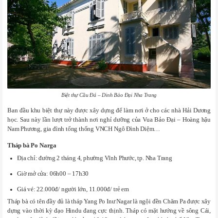
Biệt thự Cầu Đá – Dinh Bảo Đại Nha Trang
Ban đầu khu biệt thự này được xây dựng để làm nơi ở cho các nhà Hải Dương
học. Sau này lần lượt trở thành nơi nghỉ dưỡng của Vua Bảo Đại – Hoàng hậu
Nam Phương, gia đình tổng thống VNCH Ngô Đình Diệm…
Tháp bà Po Narga
Địa chỉ: đường 2 tháng 4, phường Vĩnh Phước, tp. Nha Trang
Giờ mở cửa: 06h00 – 17h30
Giá vé: 22.000đ/ người lớn, 11.000đ/ trẻ em
Tháp bà có tên đầy đủ là tháp Yang Po Inư Nagar là ngội đền Chăm Pa được xây
dựng vào thời kỳ đạo Hindu đang cực thịnh. Tháp có mặt hướng về sông Cái,