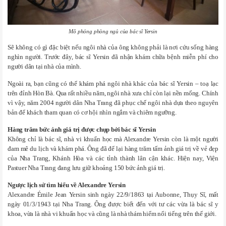
Mô phỏng phòng ngủ của bác sĩ Yersin
Sẽ không có gì đặc biệt nếu ngôi nhà của ông không phải là nơi cứu sống hàng
nghìn người. Trước đây, bác sĩ Yersin đã nhận khám chữa bệnh miễn phí cho
người dân tại nhà của mình.
Ngoài ra, bạn cũng có thể khám phá ngôi nhà khác của bác sĩ Yersin – toạ lạc
trên đỉnh Hòn Bà. Qua rất nhiều năm, ngôi nhà xưa chỉ còn lại nền mống. Chính
vì vậy, năm 2004 người dân Nha Trang đã phục chế ngôi nhà dựa theo nguyên
bản để khách tham quan có cơ hội nhìn ngắm và chiêm ngưỡng.
Hàng trăm bức ảnh giá trị được chụp bởi bác sĩ Yersin
Không chỉ là bác sĩ, nhà vi khuẩn học mà Alexandre Yersin còn là một người
đam mê du lịch và khám phá. Ông đã để lại hàng trăm tấm ảnh giá trị về vẻ đẹp
của Nha Trang, Khánh Hòa và các tỉnh thành lân cận khác. Hiện nay, Viện
Pastuer Nha Trang đang lưu giữ khoảng 150 bức ảnh giá trị.
Ngược lịch sử tìm hiểu về Alexandre Yersin
Alexandre Émile Jean Yersin sinh ngày 22/9/1863 tại Aubonne, Thụy Sĩ, mất
ngày 01/3/1943 tại Nha Trang. Ông được biết đến với tư các vừa là bác sĩ y
khoa, vừa là nhà vi khuẩn học và cũng là nhà thám hiểm nổi tiếng trên thế giới.