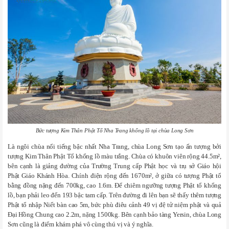
Bức tượng Kim Thân Phật Tổ Nha Trang khổng lồ tại chùa Long Sơn
Là ngôi chùa nổi tiếng bậc nhất Nha Trang, chùa Long Sơn tạo ấn tượng bởi
tượng Kim Thân Phật Tổ khổng lồ màu trắng. Chùa có khuôn viên rộng 44.5m²,
bên cạnh là giảng đường của Trường Trung cấp Phật học và trụ sở Giáo hội
Phật Giáo Khánh Hòa. Chính điện rộng đến 1670m², ở giữa có tượng Phật tổ
bằng đồng nặng đến 700kg, cao 1.6m. Để chiêm ngưỡng tượng Phật tổ khổng
lồ, bạn phải leo đến 193 bậc tam cấp. Trên đường đi lên bạn sẽ thấy thêm tượng
Phật tổ nhập Niết bàn cao 5m, bức phù điêu cảnh 49 vị đệ tử niệm phật và quả
Đại Hồng Chung cao 2.2m, nặng 1500kg. Bên cạnh bảo tàng Yersin, chùa Long
Sơn cũng là điểm khám phá vô cùng thú vị và ý nghĩa.