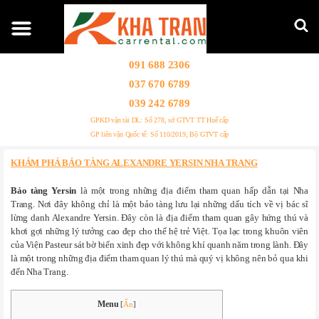
091 688 2306
037 670 6789
039 242 6789
GPKD vận tải DL: Số 278, sở GTVT TT Huế cấp
GP liên vận Quốc tế: Số 110/2019, Bộ GTVT cấp
KHÁM PHÁ BẢO TÀNG ALEXANDRE YERSIN NHA TRANG
Bảo tàng Yersin
là một trong những địa điểm tham quan hấp dẫn tại Nha
Trang. Nơi đây không chỉ là một bảo tàng lưu lại những dấu tích về vị bác sĩ
lừng danh Alexandre Yersin. Đây còn là địa điểm tham quan gây hứng thú và
khơi gợi những lý tưởng cao đẹp cho thế hệ trẻ Việt. Tọa lạc trong khuôn viên
của Viện Pasteur sát bờ biển xinh đẹp với không khí quanh năm trong lành. Đây
là một trong những địa điểm tham quan lý thú mà quý vị không nên bỏ qua khi
đến Nha Trang.
Menu
[
Ẩn
]