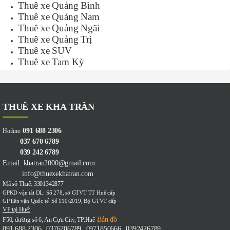
Thuê xe Quảng Bình
Thuê xe Quảng Nam
Thuê xe Quảng Ngãi
Thuê xe Quảng Trị
Thuê xe SUV
Thuê xe Tam Kỳ
THUÊ XE KHA TRẦN
091 688 2306
Hotline:
037 670 6789
039 242 6789
Email: khatran2000@gmail.com
info@thuexekhatran.com
Mã số Thuế: 3301342877
GPKD vận tải DL: Số 278, sở GTVT TT Huế cấp
GP liên vận Quốc tế: Số 110/2019, Bộ GTVT cấp
VP tại Huế:
Bản đồ
F50, đường số 6, An Cựu City, TP.Huế
091 688 2306
0376706789
0971850666
0392426789
-
-
-