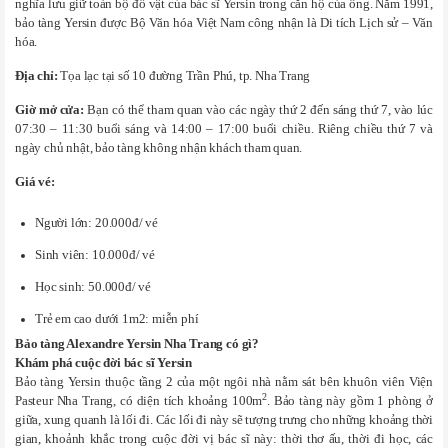
nghĩa lưu giữ toàn bộ đồ vật của bác sĩ Yersin trong căn hộ của ông. Năm 1991,
bảo tàng Yersin được Bộ Văn hóa Việt Nam công nhận là Di tích Lịch sử – Văn
hóa.
Địa chỉ:
Tọa lạc tại số 10 đường Trần Phú, tp. Nha Trang
Giờ mở cửa:
Bạn có thể tham quan vào các ngày thứ 2 đến sáng thứ 7, vào lúc
07:30 – 11:30 buổi sáng và 14:00 – 17:00 buổi chiều. Riêng chiều thứ 7 và
ngày chủ nhật, bảo tàng không nhận khách tham quan.
Giá vé:
Người lớn: 20.000đ/ vé
Sinh viên: 10.000đ/ vé
Học sinh: 50.000đ/ vé
Trẻ em cao dưới 1m2: miễn phí
Bảo tàng Alexandre Yersin Nha Trang có gì?
Khám phá cuộc đời bác sĩ Yersin
Bảo tàng Yersin
thuộc tầng 2 của một ngôi nhà nằm sát bên khuôn viên Viện
2
Pasteur Nha Trang, có diện tích khoảng 100m
. Bảo tàng này gồm 1 phòng ở
giữa, xung quanh là lối đi. Các lối đi này sẽ tượng trưng cho những khoảng thời
gian, khoảnh khắc trong cuộc đời vị bác sĩ này: thời thơ ấu, thời đi học, các