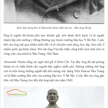
Ảnh chân dung bác sĩ Alexandre Yersin thời còn trẻ – Bảo tàng Yersin
Ông là người đã khám phá trực khuẩn gây nên bệnh dịch hạch và là người
thành lập nên trường y Đông Dương nay thuộc trường Đại học Y Hà Nội. Cuộc
đời của ông trải qua nhiều biến đổi và di chuyển sinh sống, học tập, làm việc ở
nhiều quốc gia khác nhau. Nơi mà ông ở lại lâu nhất, cống hiến trọn tình yêu và
công việc của mình là Nha Trang, Việt Nam.
Alexandre Yersin sống tại ngôi nhà gỗ ở Xóm Cồn. Tại đây ông đã mở phòng
khám tư và chữa bệnh cho người dân nghèo miễn phí. Không những thế ông
còn là một trong những người đặt nền móng xây dựng Viện Pasteur Nha Trang
và là Hiệu trưởng đầu tiên của trường Đại học Y Hà Nội. Cuộc đời của ông gắn
liền với Nha Trang cho đến khi ông mất vào năm 1943.