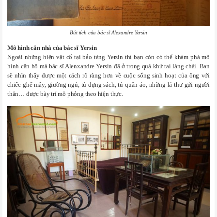
Bút tích của bác sĩ Alexandre Yersin
Mô hình căn nhà của bác sĩ Yersin
Ngoài những hiện vật cổ tại bảo tàng Yersin thì bạn còn có thể khám phá mô
hình căn hộ mà bác sĩ Alenxandre Yersin đã ở trong quá khứ tại làng chài. Bạn
sẽ nhìn thấy được một cách rõ ràng hơn về cuộc sống sinh hoạt của ông với
chiếc ghế mây, giường ngủ, tủ đựng sách, tủ quần áo, những lá thư gửi người
thân… được bày trí mô phỏng theo hiện thực.