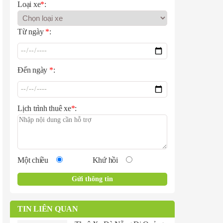
Loại xe
*
:
Từ ngày
*
:
Đến ngày
*
:
Lịch trình thuê xe
*
:
Một chiều
Khứ hồi
TIN LIÊN QUAN