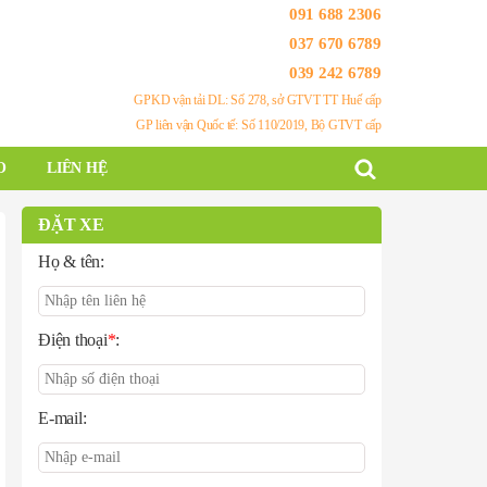
091 688 2306
037 670 6789
039 242 6789
GPKD vận tải DL: Số 278, sở GTVT TT Huế cấp
GP liên vận Quốc tế: Số 110/2019, Bộ GTVT cấp
O
LIÊN HỆ
ĐẶT XE
Họ & tên:
Điện thoại
*
:
E-mail: