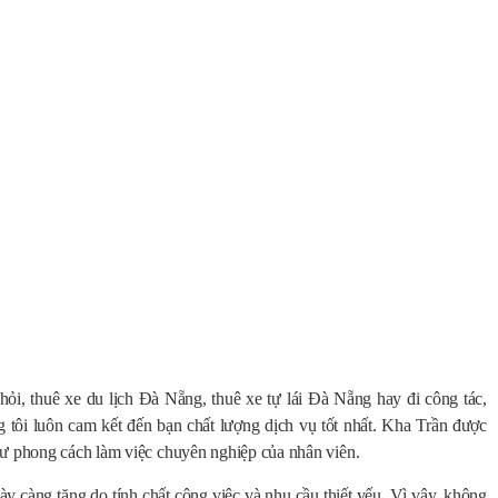
ỏi, thuê xe du lịch Đà Nẵng, thuê xe tự lái Đà Nẵng hay đi công tác,
tôi luôn cam kết đến bạn chất lượng dịch vụ tốt nhất. Kha Trần được
hư phong cách làm việc chuyên nghiệp của nhân viên.
ày càng tăng do tính chất công việc và nhu cầu thiết yếu. Vì vậy, không