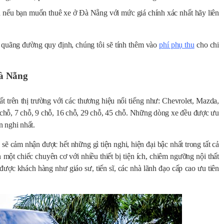
n nếu bạn muốn thuê xe ở Đà Nẵng với mức giá chính xác nhất hãy liên
 quãng đường quy định, chúng tôi sẽ tính thêm vào
phí phụ thu
cho chi
Đà Nẵng
t trên thị trường với các thương hiệu nổi tiếng như: Chevrolet, Mazda,
ỗ, 7 chỗ, 9 chỗ, 16 chỗ, 29 chỗ, 45 chỗ. Những dòng xe đều được ưu
ện nghi nhất.
ẽ cảm nhận được hết những gì tiện nghi, hiện đại bậc nhất trong tất cả
một chiếc chuyên cơ với nhiều thiết bị tiện ích, chiêm ngưỡng nội thất
được khách hàng như giáo sư, tiến sĩ, các nhà lãnh đạo cấp cao ưu tiên