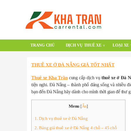
TRANG CHỦ
DỊCH VỤ THUÊ XE
LOẠI XE
THUÊ XE Ở ĐÀ NẴNG GIÁ TỐT NHẤT
Thuê xe Kha Trần
cung cấp dịch vụ
thuê xe ở Đà 
tiện nghi. Đà Nẵng – thành phố đáng sống và nhiều đi
bạn đến Đà Nẵng hãy dành cho mình thời gian để thư g
Menu
[
Ẩn
]
1. Dịch vụ thuê xe ở Đà Nẵng
2. Bảng giá thuê xe ở Đà Nẵng 4 chỗ – 45 chỗ