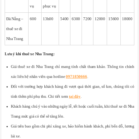
vụ
phục vụ
Đà Nẵng –
600
13h00
5400
6300
7200
12000
15600
18000
thuê xe đi
Nha Trang
Lưu ý khi thuê xe Nha Trang:
Giá thuê xe đi Nha Trang chỉ mang tính chất tham khảo. Thông tin chính
xác liên hệ nhân viên qua hotline
0971850666
.
Đối với trường hợp khách hàng đi vượt quá thời gian, số km, chúng tôi có
tính thêm phí phụ thu. Chi tiết xem
tại đây
.
Khách hàng chú ý vào những ngày lễ, tết hoặc cuối tuần, khi thuê xe đi Nha
Trang mức giá có thể sẽ tăng lên.
Giá trên bao gồm chi phí xăng xe, bảo hiểm hành khách, phí bến đỗ, lương
lái xe.