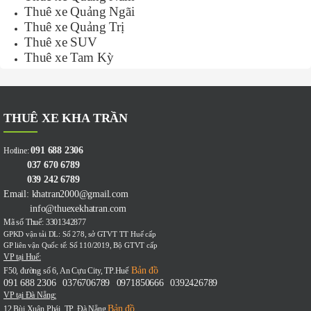
Thuê xe Quảng Ngãi
Thuê xe Quảng Trị
Thuê xe SUV
Thuê xe Tam Kỳ
THUÊ XE KHA TRẦN
091 688 2306
Hotline:
037 670 6789
039 242 6789
Email: khatran2000@gmail.com
info@thuexekhatran.com
Mã số Thuế: 3301342877
GPKD vận tải DL: Số 278, sở GTVT TT Huế cấp
GP liên vận Quốc tế: Số 110/2019, Bộ GTVT cấp
VP tại Huế:
Bản đồ
F50, đường số 6, An Cựu City, TP.Huế
091 688 2306
0376706789
0971850666
0392426789
-
-
-
VP tại Đà Nẵng:
Bản đồ
12 Bùi Xuân Phái ,TP. Đà Nẵng