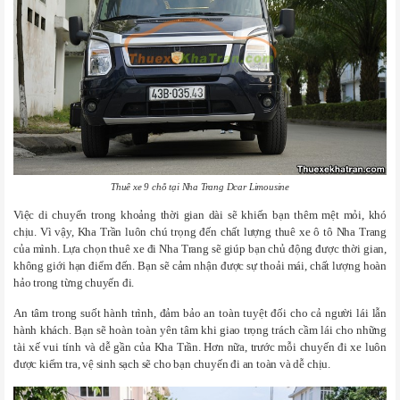
Thuê xe 9 chỗ tại Nha Trang Dcar Limousine
Việc di chuyển trong khoảng thời gian dài sẽ khiến bạn thêm mệt mỏi, khó
chịu. Vì vậy, Kha Trần luôn chú trọng đến chất lượng thuê xe ô tô Nha Trang
của mình. Lựa chọn thuê xe đi Nha Trang sẽ giúp bạn chủ động được thời gian,
không giới hạn điểm đến. Bạn sẽ cảm nhận được sự thoải mái, chất lượng hoàn
hảo trong từng chuyến đi.
An tâm trong suốt hành trình, đảm bảo an toàn tuyệt đối cho cả người lái lẫn
hành khách. Bạn sẽ hoàn toàn yên tâm khi giao trọng trách cầm lái cho những
tài xế vui tính và dễ gần của Kha Trần. Hơn nữa, trước mỗi chuyến đi xe luôn
được kiểm tra, vệ sinh sạch sẽ cho bạn chuyến đi an toàn và dễ chịu.