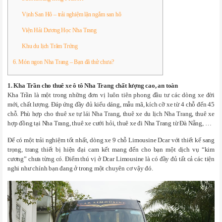
Vịnh San Hô – trải nghiệm lặn ngắm san hô
Viện Hải Dương Học Nha Trang
Khu du lịch Trăm Trứng
6. Món ngon Nha Trang – Bạn đã thử chưa?
1. Kha Trần cho thuê xe ô tô Nha Trang chất lượng cao, an toàn
Kha Trần là một trong những đơn vị luôn tiên phong đầu tư các dòng xe đời
mới, chất lượng. Đáp ứng đầy đủ kiểu dáng, mẫu mã, kích cỡ xe từ 4 chỗ đến 45
chỗ. Phù hợp cho thuê xe tự lái Nha Trang, thuê xe du lịch Nha Trang, thuê xe
hợp đồng tại Nha Trang, thuê xe cưới hỏi, thuê xe đi Nha Trang từ Đà Nẵng, …
Để có một trải nghiệm tốt nhất, dòng xe 9 chỗ Limousine Dcar với thiết kế sang
trọng, trang thiết bị hiện đại cam kết mang đến cho bạn một dịch vụ “kim
cương” chưa từng có. Điểm thú vị ở Dcar Limousine là có đầy đủ tất cả các tiện
nghi như chính bạn đang ở trong một chuyên cơ vậy đó.