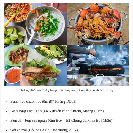
Thưởng thức ẩm thực phong phú cùng hành trình thuê xe đi Nha Trang
Bánh xèo chảo mực tôm (97 Hoàng Diệu).
Bò nướng Lạc Cảnh (44 Nguyễn Bỉnh Khiêm, Xương Huân).
Bún cá – bún sứa (quán Năm Beo – B2 Chung cư Phan Bội Châu).
Gỏi cá mai (Gỏi cá Hà Ra, 188 đường 2 – 4).