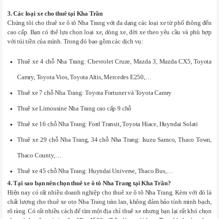
3. Các loại xe cho thuê tại Kha Trần
Chúng tôi cho thuê xe ô tô Nha Trang với đa dạng các loại xe từ phổ thông đến
cao cấp. Bạn có thể lựa chọn loại xe, dòng xe, đời xe theo yêu cầu và phù hợp
với túi tiền của mình. Trong đó bao gồm các dịch vụ:
Thuê xe 4 chỗ Nha Trang: Chevrolet Cruze, Mazda 3, Mazda CX5, Toyota
Camry, Toyota Vios, Toyota Altis, Mercedes E250,…
Thuê xe 7 chỗ Nha Trang: Toyota Fortuner và Toyota Camry
Thuê xe Limousine Nha Trang cao cấp 9 chỗ
Thuê xe 16 chỗ Nha Trang: Ford Transit, Toyota Hiace, Huyndai Solati
Thuê xe 29 chỗ Nha Trang, 34 chỗ Nha Trang: Isuzu Samco, Thaco Town,
Thaco County,…
Thuê xe 45 chỗ Nha Trang: Huyndai Universe, Thaco Bus,…
4. Tại sao bạn nên chọn thuê xe ô tô Nha Trang tại Kha Trần?
Hiện nay có rất nhiều doanh nghiệp cho thuê xe ô tô Nha Trang. Kèm với đó là
chất lượng cho thuê xe oto Nha Trang tràn lan, không đảm bảo tính minh bạch,
rõ ràng. Có rất nhiều cách để tìm một địa chỉ thuê xe nhưng bạn lại rất khó chọn