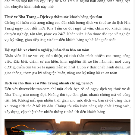
cho mình một nơi tin cậy. Hãy để Kha Trần là người bạn đồng hành cùng bạn
cho chuyến hành trình này nhé.
Thuê xe Nha Trang – Dịch vụ chăm sóc khách hàng tận tâm
Chúng tôi luôn chú trọng nâng cao đến chất lượng dịch vụ thuê xe du lịch Nha
Trang ngày một đổi mới. Kha Trần có đội ngũ tư vấn, chăm sóc khách hàng
chuyên nghiệp, tận tâm, phục vụ 24/7. Nhân viên luôn được đào tạo về nghiệp
vụ, kỹ năng, giao tiếp ứng xử đem đến khách hàng sự hài lòng tốt nhất.
Đội ngũ lái xe chuyên nghiệp, luôn đảm bảo an toàn
Nhân viên lái xe vui vẻ, thân thiện, có tinh thần trách nhiệm cao trong công
việc. Đặc biệt, chính sự am hiểu, kinh nghiệm lái xe lâu năm nên mọi cung
đường, điểm đến tài xế là người nắm rõ nhất. Luôn ý thức chấp hành đúng luật
giao thông, tham gia kỹ năng tập huấn, nâng cao kỹ năng lái xe an toàn.
Dịch vụ cho thuê xe ở Nha Trang nhanh chóng, tiện lợi
Đến với thuexekhatran.com chỉ một click bạn sẽ có ngay dịch vụ thuê xe đi
Nha Trang như mong đợi. Những thủ tục đơn giản, nhanh chóng mà vô cùng
tiện lợi. Không mất quá nhiều thời gian cho một dịch vụ, bạn sẽ dễ dàng thuê
xe trong tích tắc ở bất kỳ đâu. Chúng tôi vẫn luôn nâng cấp chất lượng web,
xây dựng, cập nhật thêm nhiều thông tin bổ ích đến khách hàng.