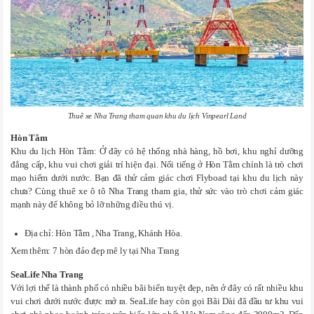
Thuê xe Nha Trang tham quan khu du lịch Vinpearl Land
Hòn Tằm
Khu du lịch Hòn Tằm: Ở đây có hệ thống nhà hàng, hồ bơi, khu nghỉ dưỡng
đẳng cấp, khu vui chơi giải trí hiện đại. Nổi tiếng ở Hòn Tằm chính là trò chơi
mạo hiểm dưới nước. Bạn đã thử cảm giác chơi Flyboad tại khu du lịch này
chưa? Cùng thuê xe ô tô Nha Trang tham gia, thử sức vào trò chơi cảm giác
mạnh này để không bỏ lỡ những điều thú vị.
Địa chỉ: Hòn Tằm , Nha Trang, Khánh Hòa.
Xem thêm: 7 hòn đảo đẹp mê ly tại Nha Trang
SeaLife Nha Trang
Với lợi thế là thành phố có nhiều bãi biển tuyệt đẹp, nên ở đây có rất nhiều khu
vui chơi dưới nước được mở ra. SeaLife hay còn gọi Bãi Dài đã đầu tư khu vui