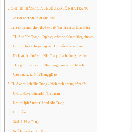
2. CHI TIẾT BẢNG GIÁ THUÊ XE Ô TÔ NHA TRANG
3. Các loại xe cho thuê tại Kha Trần
4. Tại sao bạn nên chọn thuê xe ô tô Nha Trang tại Kha Trần?
Thuê xe Nha Trang – Dịch vụ chăm sóc khách hàng tận tâm
Đội ngũ lái xe chuyên nghiệp, luôn đảm bảo an toàn
Dịch vụ cho thuê xe ở Nha Trang nhanh chóng, tiện lợi
Thông tin thuê xe ô tô Nha Trang rõ ràng, minh bạch
Cho thuê xe tại Nha Trang giá rẻ
5. Thuê xe du lịch Nha Trang – hành trình những điểm đến
Giới thiệu về thành phố Nha Trang
Khu du lịch Vinpearl Land Nha Trang
Hòn Tằm
SeaLife Nha Trang
Suối khoáng nóng I Resort