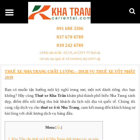
091 688 2306
037 670 6789
039 242 6789
GPKD vận tải DL: Số 278, sở GTVT TT Huế cấp
GP liên vận Quốc tế: Số 110/2019, Bộ GTVT cấp
THUÊ XE NHA TRANG CHẤT LƯỢNG – DỊCH VỤ THUÊ XE TỐT NHẤT
2019
Bạn có muốn tận hưởng một kỳ nghỉ trong mơ, một nơi dành riêng cho bạn
không? Hãy cùng
Thuê xe Kha Trần
khám phá thành phố biển Nha Trang xinh
đẹp, điểm đến nổi tiếng thu hút khách du lịch nội địa và quốc tế. Chúng tôi
cung cấp dịch vụ cho
thuê xe ô tô Nha Trang
, cam kết mang đến khách hàng sự
hài lòng với chất lượng dịch vụ hàng đầu.
Menu
[
Ẩn
]
1. Kha Trần cho thuê xe ô tô Nha Trang chất lượng cao, an toàn