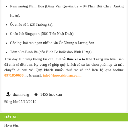
Nem nướng Ninh Hòa (Đặng Văn Quyên, 02 – 04 Phan Bội Châu, Xương
Huân).
Ốc chảo số 1 (28 Trường Sa).
Cháo ếch Singapore (58C Trần Nhật Duật).
Các loại hải sản ngon nhất quán Ốc Nhưng ở Lương Sơn.
Tôm hùm Bình Ba (đảo Bình Ba hoặc đảo Bình Hưng).
Trên đây là những thông tin cần thiết về
thuê xe ô tô Nha Trang
mà Kha Trần
đã chia sẻ đến bạn. Hy vọng sẽ giúp quý khách có sự lựa chọn phù hợp và một
chuyến đi vui vẻ. Quý khách muốn thuê xe có thể liên hệ qua hotline
0971850666
hoặc email:
info@thuexekhtran.com
.
thanhhong
1455 lượt xem
Đăng lúc 05/10/2019
ĐẶT XE
Họ & tên: