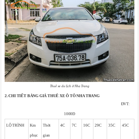
Thuê xe du lịch ở Nha Trang
2. CHI TIẾT BẢNG GIÁ THUÊ XE Ô TÔ NHA TRANG
ĐVT:
1000Đ
LỘ TRÌNH
Km
Thời
4C
7C
16C
29C
35C
45C
phục
gian