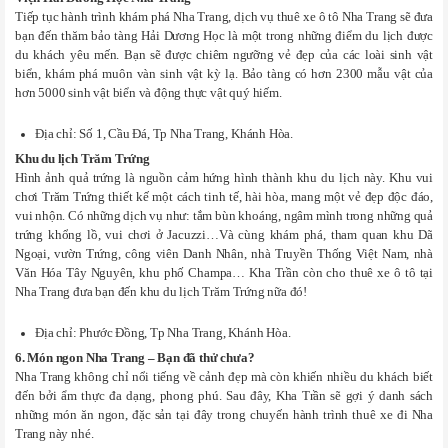
Tiếp tục hành trình khám phá Nha Trang, dịch vụ thuê xe ô tô Nha Trang sẽ đưa
bạn đến thăm bảo tàng Hải Dương Học là một trong những điểm du lịch được
du khách yêu mến. Bạn sẽ được chiêm ngưỡng vẻ đẹp của các loài sinh vật
biển, khám phá muôn vàn sinh vật kỳ lạ. Bảo tàng có hơn 2300 mẫu vật của
hơn 5000 sinh vật biển và động thực vật quý hiếm.
Địa chỉ: Số 1, Cầu Đá, Tp Nha Trang, Khánh Hòa.
Khu du lịch Trăm Trứng
Hình ảnh quả trứng là nguồn cảm hứng hình thành khu du lịch này. Khu vui
chơi Trăm Trứng thiết kế một cách tinh tế, hài hòa, mang một vẻ đẹp độc đáo,
vui nhộn. Có những dịch vụ như: tắm bùn khoáng, ngâm mình trong những quả
trứng khổng lồ, vui chơi ở Jacuzzi…Và cùng khám phá, tham quan khu Dã
Ngoại, vườn Trứng, công viên Danh Nhân, nhà Truyền Thống Việt Nam, nhà
Văn Hóa Tây Nguyên, khu phố Champa… Kha Trần còn cho thuê xe ô tô tại
Nha Trang đưa bạn đến khu du lịch Trăm Trứng nữa đó!
Địa chỉ: Phước Đồng, Tp Nha Trang, Khánh Hòa.
6. Món ngon Nha Trang – Bạn đã thử chưa?
Nha Trang không chỉ nổi tiếng về cảnh đẹp mà còn khiến nhiều du khách biết
đến bởi ẩm thực đa dạng, phong phú. Sau đây, Kha Trần sẽ gợi ý danh sách
những món ăn ngon, đặc sản tại đây trong chuyến hành trình thuê xe đi Nha
Trang này nhé.