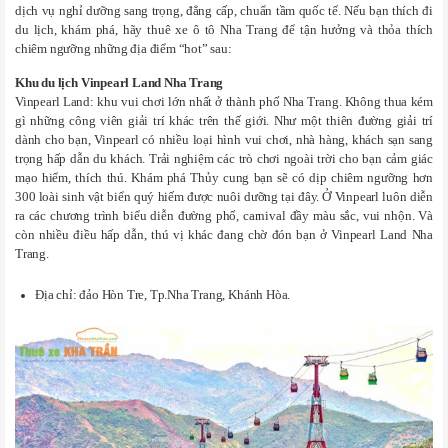
dịch vụ nghỉ dưỡng sang trọng, đẳng cấp, chuẩn tầm quốc tế. Nếu bạn thích đi
du lịch, khám phá, hãy thuê xe ô tô Nha Trang để tận hưởng và thỏa thích
chiêm ngưỡng những địa điểm “hot” sau:
Khu du lịch Vinpearl Land Nha Trang
Vinpearl Land: khu vui chơi lớn nhất ở thành phố Nha Trang. Không thua kém
gì những công viên giải trí khác trên thế giới. Như một thiên đường giải trí
dành cho bạn, Vinpearl có nhiều loại hình vui chơi, nhà hàng, khách sạn sang
trọng hấp dẫn du khách. Trải nghiệm các trò chơi ngoài trời cho bạn cảm giác
mạo hiểm, thích thú. Khám phá Thủy cung bạn sẽ có dịp chiêm ngưỡng hơn
300 loài sinh vật biển quý hiếm được nuôi dưỡng tại đây. Ở Vinpearl luôn diễn
ra các chương trình biểu diễn đường phố, carnival đầy màu sắc, vui nhộn. Và
còn nhiều điều hấp dẫn, thú vị khác đang chờ đón bạn ở Vinpearl Land Nha
Trang.
Địa chỉ: đảo Hòn Tre, Tp.Nha Trang, Khánh Hòa.