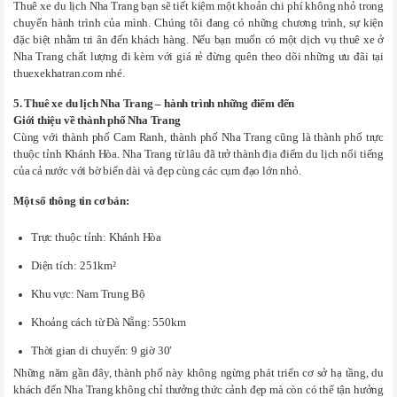
Thuê xe du lịch Nha Trang bạn sẽ tiết kiệm một khoản chi phí không nhỏ trong
chuyến hành trình của mình. Chúng tôi đang có những chương trình, sự kiện
đặc biệt nhằm tri ân đến khách hàng. Nếu bạn muốn có một dịch vụ thuê xe ở
Nha Trang chất lượng đi kèm với giá rẻ đừng quên theo dõi những ưu đãi tại
thuexekhatran.com nhé.
5. Thuê xe du lịch Nha Trang – hành trình những điểm đến
Giới thiệu về thành phố Nha Trang
Cùng với thành phố Cam Ranh, thành phố Nha Trang cũng là thành phố trực
thuộc tỉnh Khánh Hòa. Nha Trang từ lâu đã trở thành địa điểm du lịch nổi tiếng
của cả nước với bờ biển dài và đẹp cùng các cụm đạo lớn nhỏ.
Một số thông tin cơ bản:
Trực thuộc tỉnh: Khánh Hòa
Diện tích: 251km²
Khu vực: Nam Trung Bộ
Khoảng cách từ Đà Nẵng: 550km
Thời gian di chuyển: 9 giờ 30′
Những năm gần đây, thành phố này không ngừng phát triển cơ sở hạ tầng, du
khách đến Nha Trang không chỉ thưởng thức cảnh đẹp mà còn có thể tận hưởng