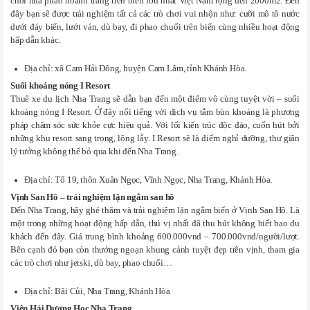
chơi nhà phao hoành tráng trên biển lớn nhất Việt Nam rộng đến 2000m2. Đến
đây bạn sẽ được trải nghiệm tất cả các trò chơi vui nhộn như: cưỡi mô tô nước
dưới đáy biển, lướt ván, dù bay, đi phao chuối trên biển cùng nhiều hoạt động
hấp dẫn khác.
Địa chỉ: xã Cam Hải Đông, huyện Cam Lâm, tỉnh Khánh Hòa.
Suối khoáng nóng I Resort
Thuê xe du lịch Nha Trang sẽ dẫn bạn đến một điểm vô cùng tuyệt vời – suối
khoáng nóng I Resort. Ở đây nổi tiếng với dịch vụ tắm bùn khoáng là phương
pháp chăm sóc sức khỏe cực hiệu quả. Với lối kiến trúc độc đáo, cuốn hút bởi
những khu resort sang trọng, lộng lẫy. I Resort sẽ là điểm nghỉ dưỡng, thư giãn
lý tưởng không thể bỏ qua khi đến Nha Trang.
Địa chỉ: Tổ 19, thôn Xuân Ngọc, Vĩnh Ngọc, Nha Trang, Khánh Hòa.
Vịnh San Hô – trải nghiệm lặn ngắm san hô
Đến Nha Trang, hãy ghé thăm và trải nghiệm lặn ngắm biển ở Vịnh San Hô. Là
một trong những hoạt động hấp dẫn, thú vị nhất đã thu hút không biết bao du
khách đến đây. Giá trung bình khoảng 600.000vnd – 700.000vnd/người/lượt.
Bên cạnh đó bạn còn thưởng ngoạn khung cảnh tuyệt đẹp trên vịnh, tham gia
các trò chơi như jetski, dù bay, phao chuối…
Địa chỉ: Bãi Củi, Nha Trang, Khánh Hòa
Viện Hải Dương Học Nha Trang