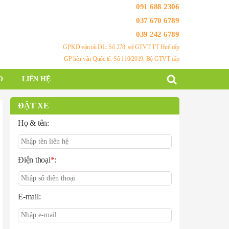
091 688 2306
037 670 6789
039 242 6789
GPKD vận tải DL: Số 278, sở GTVT TT Huế cấp
GP liên vận Quốc tế: Số 110/2019, Bộ GTVT cấp
O
LIÊN HỆ
ĐẶT XE
Họ & tên:
Điện thoại
*
:
E-mail: