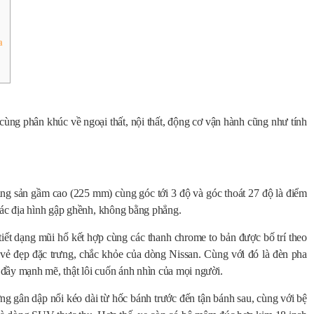
a
g cùng phân khúc về ngoại thất, nội thất, động cơ vận hành cũng như tính
áng sản gầm cao (225 mm) cùng góc tới 3 độ và góc thoát 27 độ là điểm
các địa hình gập ghềnh, không bằng phẳng.
tiết dạng mũi hổ kết hợp cùng các thanh chrome to bản được bố trí theo
vẻ đẹp đặc trưng, chắc khỏe của dòng Nissan. Cùng với đó là đèn pha
đầy mạnh mẽ, thật lôi cuốn ánh nhìn của mọi người.
ng gân dập nổi kéo dài từ hốc bánh trước đến tận bánh sau, cùng với bệ