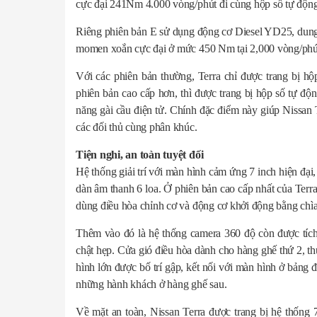
cực đại 241Nm 4.000 vòng/phút đi cùng hộp số tự động
Riêng phiên bản E sử dụng động cơ Diesel YD25, dung t
momen xoắn cực đại ở mức 450 Nm tại 2,000 vòng/phút
Với các phiên bản thường, Terra chỉ được trang bị hộ
phiên bản cao cấp hơn, thì được trang bị hộp số tự đ
năng gài cầu điện tử. Chính đặc điểm này giúp Nissan
các đối thủ cùng phân khúc.
Tiện nghi, an toàn tuyệt đối
Hệ thống giải trí với màn hình cảm ứng 7 inch hiện đại,
dàn âm thanh 6 loa. Ở phiên bản cao cấp nhất của Terra
dùng điều hòa chỉnh cơ và động cơ khởi động bằng chìa
Thêm vào đó là hệ thống camera 360 độ còn được tích 
chật hẹp. Cửa gió điều hòa dành cho hàng ghế thứ 2, 
hình lớn được bố trí gập, kết nối với màn hình ở bảng đ
những hành khách ở hàng ghế sau.
Về mặt an toàn, Nissan Terra được trang bị hệ thống 