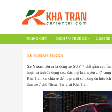
TRANG CHỦ
DỊCH VỤ THUÊ XE
LOẠI XE
XE NISSAN TERRA
Xe Nissan Terra
là dòng xe SUV 7 chỗ gầm cao tầm 
hoạt, và tính đa dụng cao, đặc biệt là chuyên chở, cù
Kha Trần xin chia sẻ đến bạn một số thông tin hữu ích
thuê xe 7 chỗ Nissan Terra tại Kha Trần.