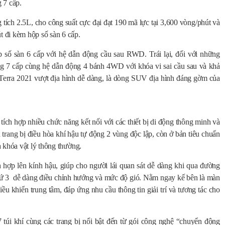
 7 cấp.
ích 2.5L, cho công suất cực đại đạt 190 mã lực tại 3,600 vòng/phút và
 đi kèm hộp số sàn 6 cấp.
p số sàn 6 cấp với hệ dẫn động cầu sau RWD. Trái lại, đối với những
ộng 7 cấp cùng hệ dẫn động 4 bánh 4WD với khóa vi sai cầu sau và khả
 Terra 2021 vượt địa hình dễ dàng, là dòng SUV địa hình đáng gờm của
 tích hợp nhiều chức năng kết nối với các thiết bị di động thông minh và
 trang bị điều hòa khí hậu tự động 2 vùng độc lập, còn ở bản tiêu chuẩn
 khóa vật lý thông thường.
hợp lên kính hậu, giúp cho người lái quan sát dễ dàng khi qua đường
thứ 3 dễ dàng điều chỉnh hướng và mức độ gió. Nằm ngay kế bên là màn
iều khiển trung tâm, đáp ứng nhu cầu thông tin giải trí và tương tác cho
7 túi khí cùng các trang bị nổi bật đến từ gói công nghệ “chuyển động