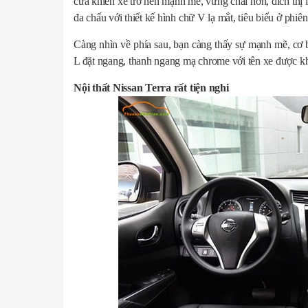
cửa khiến xe trở nên mạnh mẽ, vững chãi hơn, đích th
đa chấu với thiết kế hình chữ V lạ mắt, tiêu biểu ở phiê
Càng nhìn về phía sau, bạn càng thấy sự mạnh mẽ, cơ 
L đặt ngang, thanh ngang mạ chrome với tên xe được khắ
Nội thất Nissan Terra rất tiện nghi