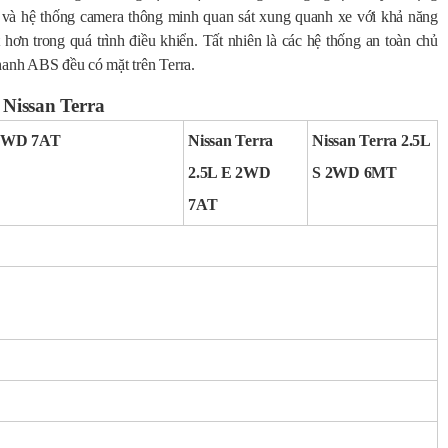
 và hệ thống camera thông minh quan sát xung quanh xe với khả năng
t hơn trong quá trình điều khiển. Tất nhiên là các hệ thống an toàn chủ
hanh ABS đều có mặt trên Terra.
 Nissan Terra
 4WD 7AT
Nissan Terra
Nissan Terra 2.5L
2.5L E 2WD
S 2WD 6MT
7AT