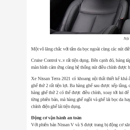
Nội 
Một vô lăng chắc với tấm da bọc ngoài cùng các nút điều
Cruise Control v..v rất tiện dụng. Bên cạnh đó, bảng t
màn hình cảm ứng cùng hệ thống nút điều chỉnh được bố
Xe Nissan Terra 2021 có khoang nội thất thiết kế khá 
ghế thứ 2 rất tiện lợi. Ba hàng ghế sau được xếp tầng,
hàng ghế thứ 2 có thể được điều chỉnh, xoay tới lui 
từng phiên bản, mà hàng ghế ngồi và ghế lái bọc da hay
chỉnh điện ghế lái tiện dụng.
Động cơ vận hành an toàn
Với phiên bản Nissan V và S được trang bị động cơ xăn