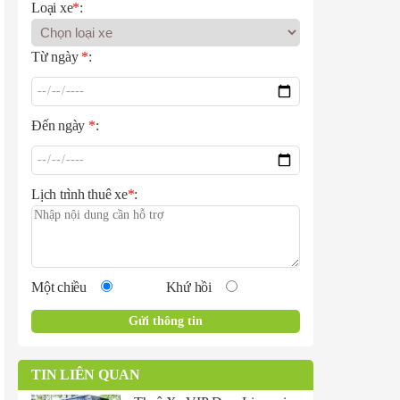
Loại xe
*
:
Từ ngày
*
:
Đến ngày
*
:
Lịch trình thuê xe
*
:
Một chiều
Khứ hồi
TIN LIÊN QUAN