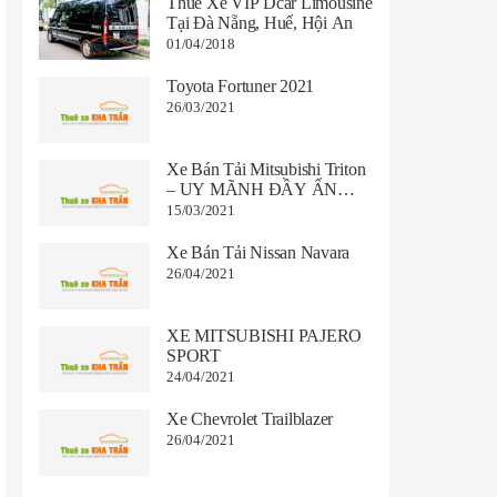
Thuê Xe VIP Dcar Limousine
Tại Đà Nẵng, Huế, Hội An
01/04/2018
Toyota Fortuner 2021
26/03/2021
Xe Bán Tải Mitsubishi Triton
– UY MÃNH ĐẦY ẤN
TƯỢNG
15/03/2021
Xe Bán Tải Nissan Navara
26/04/2021
XE MITSUBISHI PAJERO
SPORT
24/04/2021
Xe Chevrolet Trailblazer
26/04/2021