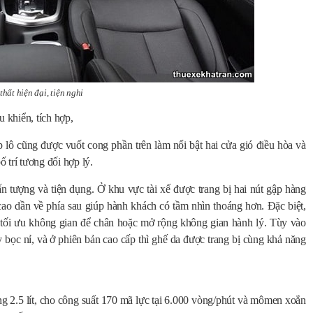
thất hiện đại, tiện nghi
 khiển, tích hợp,
áp lô cũng được vuốt cong phần trên làm nổi bật hai cửa gió điều hòa và
 trí tương đối hợp lý.
ấn tượng và tiện dụng. Ở khu vực tài xế được trang bị hai nút gập hàng
 cao dần về phía sau giúp hành khách có tầm nhìn thoáng hơn. Đặc biệt,
để tối ưu không gian để chân hoặc mở rộng không gian hành lý. Tùy vào
 bọc nỉ, và ở phiên bản cao cấp thì ghế da được trang bị cùng khả năng
g 2.5 lít, cho công suất 170 mã lực tại 6.000 vòng/phút và mômen xoắn