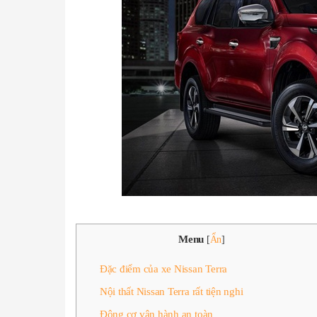
Menu
[
Ẩn
]
Đặc điểm của xe Nissan Terra
Nội thất Nissan Terra rất tiện nghi
Động cơ vận hành an toàn