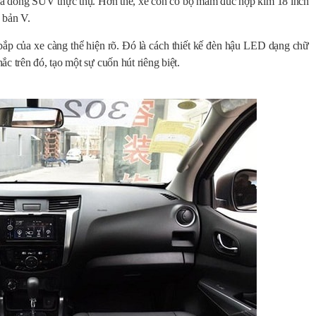
ị là dòng SUV thực thụ. Hơn thế, xe còn có bộ mâm đúc hợp kim 18 inch
n bản V.
bắp của xe càng thể hiện rõ. Đó là cách thiết kế đèn hậu LED dạng chữ
c trên đó, tạo một sự cuốn hút riêng biệt.