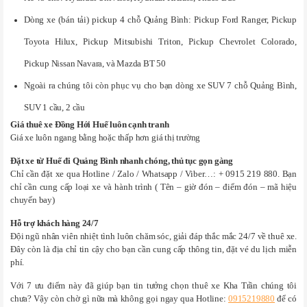
Dòng xe (bán tải) pickup 4 chỗ Quảng Bình: Pickup Ford Ranger, Pickup
Toyota Hilux, Pickup Mitsubishi Triton, Pickup Chevrolet Colorado,
Pickup Nissan Navara, và Mazda BT 50
Ngoài ra chúng tôi còn phục vụ cho bạn dòng xe SUV 7 chỗ Quảng Bình,
SUV 1 cầu, 2 cầu
Giá thuê xe Đồng Hới Huế luôn cạnh tranh
Giá xe luôn ngang bằng hoặc thấp hơn giá thị trường
Đặt xe từ Huế đi Quảng Bình nhanh chóng, thủ tục gọn gàng
Chỉ cần đặt xe qua Hotline / Zalo / Whatsapp / Viber…: + 0915 219 880. Bạn
chỉ cần cung cấp loại xe và hành trình ( Tên – giờ đón – điểm đón – mã hiệu
chuyến bay)
Hỗ trợ khách hàng 24/7
Đội ngũ nhân viên nhiệt tình luôn chăm sóc, giải đáp thắc mắc 24/7 về thuê xe.
Đây còn là địa chỉ tin cậy cho bạn cần cung cấp thông tin, đặt vé du lịch miễn
phí.
Với 7 ưu điểm này đã giúp bạn tin tưởng chọn thuê xe Kha Trần chúng tôi
chưa? Vậy còn chờ gì nữa mà không gọi ngay qua Hotline:
0915219880
để có