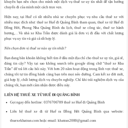
khuyên bạn nên chọn cho mình một dịch vụ thuê xe uy tín nhất để tận hưởng
chuyến đi của mình một cách trọn vẹn.
Hiện nay, tại Huế có rất nhiều nhà xe chuyên phục vụ nhu cầu thuê xe với
nhiều mục đích như: thuê xe Huế đi Quảng Bình tham quan, thuê xe từ Huế đi
Đồng Hới, Phong Nha Quảng Bình du lịch, thuê xe công tác, thuê xe hành
hương,…Và nhà xe Kha Trần được đánh giá là đơn vị đi đầu với chất lượng
phục vụ uy tín và giá cả rất hợp lý.
Nên chọn đơn vị thuê xe nào uy tín nhất?
Bạn đang băn khoăn không biết tìm ở đâu một địa chỉ cho thuê xe uy tín, giá rẻ,
đáng tin cậy? Vậy tại sao không search trên google dòng chữ “thuê xe Kha
Trần” để trả lời câu hỏi này. Với hơn 20 năm hoạt động trong lĩnh vực thuê xe,
chúng tôi tự tin đồng hành cùng bạn trên mọi nẻo đường. Cam kết xe đời mới,
giá hợp lý, chất lượng dịch vụ chuyên nghiệp. Chỉ khi trải nghiệm dịch vụ của
chúng tôi, bạn mới cảm nhận được điều này.
LIÊN HỆ THUÊ XE TỪ HUẾ ĐI QUẢNG BÌNH
Gọi ngay đến hotline: 0376706789 thuê xe Huế đi Quảng Bình
Liên hệ thuê xe đi từ Huế ra Đồng Hới Quảng Bình qua website:
thuexekhatran.com hoặc email: khatran2000@gmail.com