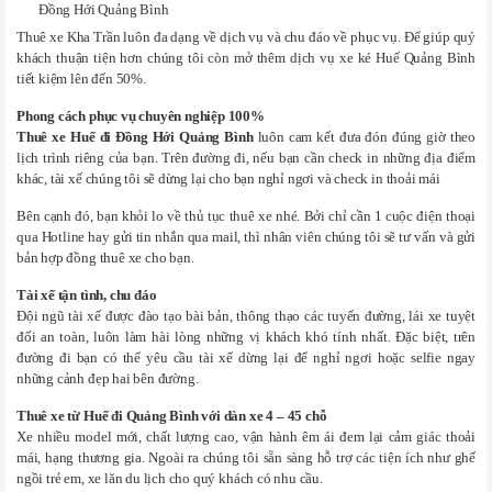
Đồng Hới Quảng Bình
Thuê xe Kha Trần luôn đa dạng về dịch vụ và chu đáo về phục vụ. Để giúp quý
khách thuận tiện hơn chúng tôi còn mở thêm dịch vụ xe ké Huế Quảng Bình
tiết kiệm lên đến 50%.
Phong cách phục vụ chuyên nghiệp 100%
Thuê xe Huế đi Đồng Hới Quảng Bình
luôn cam kết đưa đón đúng giờ theo
lịch trình riêng của bạn. Trên đường đi, nếu bạn cần check in những địa điểm
khác, tài xế chúng tôi sẽ dừng lại cho bạn nghỉ ngơi và check in thoải mái
Bên cạnh đó, bạn khỏi lo về thủ tục thuê xe nhé. Bởi chỉ cần 1 cuộc điện thoại
qua Hotline hay gửi tin nhắn qua mail, thì nhân viên chúng tôi sẽ tư vấn và gửi
bản hợp đồng thuê xe cho bạn.
Tài xế tận tình, chu đáo
Đội ngũ tài xế được đào tạo bài bản, thông thạo các tuyến đường, lái xe tuyệt
đối an toàn, luôn làm hài lòng những vị khách khó tính nhất. Đặc biệt, trên
đường đi bạn có thể yêu cầu tài xế dừng lại để nghỉ ngơi hoặc selfie ngay
những cảnh đẹp hai bên đường.
Thuê xe từ Huế đi Quảng Bình với dàn xe 4 – 45 chỗ
Xe nhiều model mới, chất lượng cao, vận hành êm ái đem lại cảm giác thoải
mái, hạng thương gia. Ngoài ra chúng tôi sẵn sàng hỗ trợ các tiện ích như ghế
ngồi trẻ em, xe lăn du lịch cho quý khách có nhu cầu.