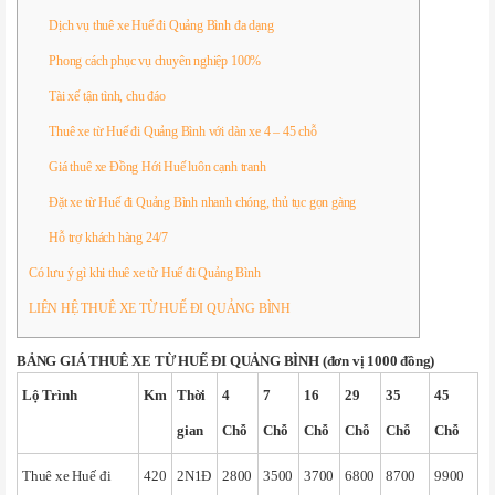
Dịch vụ thuê xe Huế đi Quảng Bình đa dạng
Phong cách phục vụ chuyên nghiệp 100%
Tài xế tận tình, chu đáo
Thuê xe từ Huế đi Quảng Bình với dàn xe 4 – 45 chỗ
Giá thuê xe Đồng Hới Huế luôn cạnh tranh
Đặt xe từ Huế đi Quảng Bình nhanh chóng, thủ tục gọn gàng
Hỗ trợ khách hàng 24/7
Có lưu ý gì khi thuê xe từ Huế đi Quảng Bình
LIÊN HỆ THUÊ XE TỪ HUẾ ĐI QUẢNG BÌNH
BẢNG GIÁ THUÊ XE TỪ HUẾ ĐI QUẢNG BÌNH (đơn vị 1000 đồng)
Lộ Trình
Km
Thời
4
7
16
29
35
45
gian
Chỗ
Chỗ
Chỗ
Chỗ
Chỗ
Chỗ
Thuê xe Huế đi
420
2N1Đ
2800
3500
3700
6800
8700
9900