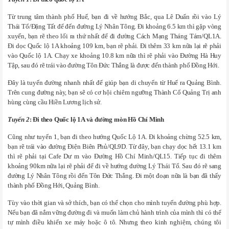
Từ trung tâm thành phố Huế, bạn đi về hướng Bắc, qua Lê Duẩn rồi vào Lý
Thái Tổ/Đặng Tất để đến đường Lý Nhân Tông. Đi khoảng 6.5 km thì gặp vòng
xuyến, bạn rẽ theo lối ra thứ nhất để đi đường Cách Mạng Tháng Tám/QL1A.
Đi dọc Quốc lộ 1A khoảng 109 km, bạn rẽ phải. Đi thêm 33 km nữa lại rẽ phải
vào Quốc lộ 1A. Chạy xe khoảng 10.8 km nữa thì rẽ phải vào Đường Hà Huy
Tập, sau đó rẽ trái vào đường Tôn Đức Thắng là được đến thành phố Đồng Hới.
Đây là tuyến đường nhanh nhất để giúp bạn di chuyển từ Huế ra Quảng Bình.
Trên cung đường này, bạn sẽ có cơ hội chiêm ngưỡng Thành Cổ Quảng Trị anh
hùng cùng cầu Hiền Lương lịch sử.
Tuyến 2
: Đi theo Quốc lộ 1A và đường mòn Hồ Chí Minh
Cũng như tuyến 1, bạn đi theo hướng Quốc Lộ 1A. Đi khoảng chừng 52.5 km,
bạn rẽ trái vào đường Điện Biên Phủ/QL9D. Từ đây, bạn chạy dọc hết 13.1 km
thì rẽ phải tại Cafe Dư m vào Đường Hồ Chí Minh/QL15. Tiếp tục đi thêm
khoảng 90km nữa lại rẽ phải để đi về hướng đường Lý Thái Tổ. Sau đó rẽ sang
đường Lý Nhân Tông rồi đến Tôn Đức Thắng. Đi một đoạn nữa là bạn đã thấy
thành phố Đồng Hới, Quảng Bình.
Tùy vào thời gian và sở thích, bạn có thể chọn cho mình tuyến đường phù hợp.
Nếu bạn đã nắm vững đường đi và muốn làm chủ hành trình của mình thì có thể
tự mình điều khiển xe máy hoặc ô tô. Nhưng theo kinh nghiệm, chúng tôi