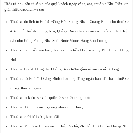
Hiểu rõ nhu cầu thuê xe của quý khách ngày càng cao, thuê xe Kha Trần xin
giới thiệu các dịch vụ sau:
Thuê xe du lịch từ Huế đi Đồng Hới, Phong Nha – Quảng Bình, cho thuê xe
4-45 chỗ Huế đi Phong Nha, Quảng Bình tham quan các điểm du lịch hấp
dẫn như Động Phong Nha, Suối Nước Moọc, Hang Son Doong,…
Thuê xe đón tiễn sân bay, thuê xe đón tiễn Huế, sân bay Phú Bài đi Đồng
Hới
Thuê xe Huế đi Đồng Hới Quảng Bình tự lái gồm số sàn và số tự động
Thuê xe từ Huế đi Quảng Bình theo hợp đồng ngắn hạn, dài hạn, thuê xe
tháng, thuê xe ngày
Thuê xe sự kiện: sự kiện quốc tế, sự kiện trong nước
Thuê xe đưa đón cán bộ, công nhân viên chức,…
Thuê xe cưới hỏi với giá ưu đãi
Thuê xe Vip Dcar Limousine 9 chỗ, 15 chỗ, 26 chỗ đi từ Huế ra Phong Nha