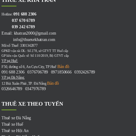
THUÊ XE KHA TRẦN
091 688 2306
Hotline:
037 670 6789
039 242 6789
Email: khatran2000@gmail.com
info@thuexekhatran.com
Mã số Thuế: 3301342877
GPKD vận tải DL: Số 278, sở GTVT TT Huế cấp
GP liên vận Quốc tế: Số 110/2019, Bộ GTVT cấp
VP tại Huế:
Bản đồ
F50, đường số 6, An Cựu City, TP.Huế
091 688 2306
0376706789
0971850666
0392426789
-
-
-
VP tại Đà Nẵng:
Bản đồ
12 Bùi Xuân Phái ,TP. Đà Nẵng
0326646789
0347976789
-
THUÊ XE THEO TUYẾN
Thuê xe Đà Nẵng
Thuê xe Huế
Thuê xe Hội An