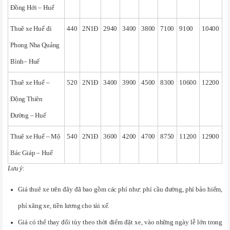
Đồng Hới – Huế
Thuê xe Huế đi
440
2N1Đ
2940
3400
3800
7100
9100
10400
Phong Nha Quảng
Bình– Huế
Thuê xe Huế –
520
2N1Đ
3400
3900
4500
8300
10600
12200
Động Thiên
Đường – Huế
Thuê xe Huế – Mộ
540
2N1Đ
3600
4200
4700
8750
11200
12900
Bác Giáp – Huế
Lưu ý
:
Giá thuê xe trên đây đã bao gồm các phí như: phí cầu đường, phí bảo hiểm,
phí xăng xe, tiền lương cho tài xế.
Giá có thể thay đổi tùy theo thời điểm đặt xe, vào những ngày lễ lớn trong