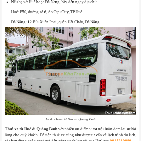
Nếu bạn ở Huế hoặc Đà Nẵng, hãy đến ngay địa chỉ:
Huế: F50, đường số 6, An Cựu City, TP.Huế
Đà Nẵng: 12 Bùi Xuân Phái, quận Hải Châu, Đà Nẵng
Xe 45 chỗ đi từ Huế ra Quảng Bình
Thuê xe từ Huế đi Quảng Bình
với nhiều ưu điểm vượt trội luôn đem lại sự hài
lòng cho quý khách. Để tiện thuê xe cũng như được tư vấn về lịch trình du lịch,
các bạn đừng ngần ngại gọi đến công ty chúng tôi qua Hotline:
0915219880
.