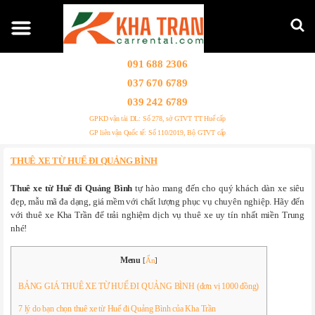
091 688 2306
037 670 6789
039 242 6789
GPKD vận tải DL: Số 278, sở GTVT TT Huế cấp
GP liên vận Quốc tế: Số 110/2019, Bộ GTVT cấp
THUÊ XE TỪ HUẾ ĐI QUẢNG BÌNH
Thuê xe từ Huế đi Quảng Bình
tự hào mang đến cho quý khách dàn xe siêu
đẹp, mẫu mã đa dạng, giá mềm với chất lượng phục vụ chuyên nghiệp. Hãy đến
với thuê xe Kha Trần để trải nghiệm dịch vụ thuê xe uy tín nhất miền Trung
nhé!
Menu
[
Ẩn
]
BẢNG GIÁ THUÊ XE TỪ HUẾ ĐI QUẢNG BÌNH (đơn vị 1000 đồng)
7 lý do bạn chọn thuê xe từ Huế đi Quảng Bình của Kha Trần