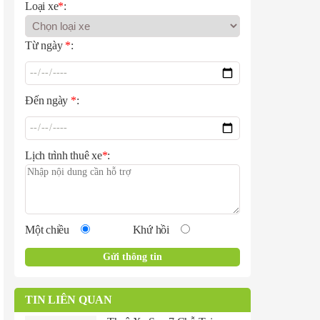
Loại xe
*
:
Từ ngày
*
:
Đến ngày
*
:
Lịch trình thuê xe
*
:
Một chiều
Khứ hồi
TIN LIÊN QUAN