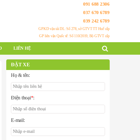
091 688 2306
037 670 6789
039 242 6789
GPKD vận tải DL: Số 278, sở GTVT TT Huế cấp
GP liên vận Quốc tế: Số 110/2019, Bộ GTVT cấp
O
LIÊN HỆ
ĐẶT XE
Họ & tên:
Điện thoại
*
:
E-mail: