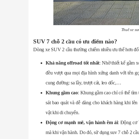
Thuê xe su
SUV 7 chỗ 2 cầu có ưu điểm nào?
Dòng xe SUV 2 cầu thường chiếm nhiều ưu thế hơn đố
Khả năng offroad tốt nhất
: Nhờ thiết kế gầm
đều vượt qua mọi địa hình xứng danh với tên gọ
cung đường: sa lầy, trượt cát, leo dốc,…
Khung gầm cao
: Khung gầm cao chỉ có thể tìm 
sát bao quát và dễ dàng cho khách hàng khi lê
vật khi di chuyển.
Động cơ mạnh mẽ, vận hành êm ái
: Động cơ 
mà khi vận hành. Do đó, sử dụng suv 7 chỗ 2 cầu