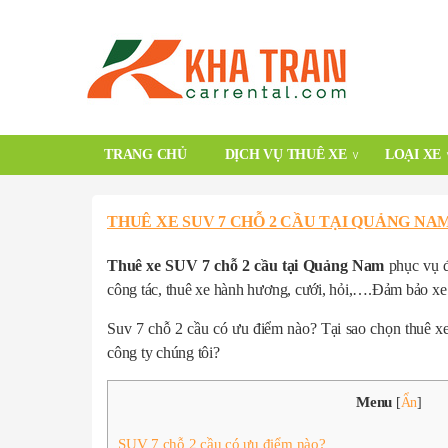
TRANG CHỦ
DỊCH VỤ THUÊ XE
LOẠI XE
THUÊ XE SUV 7 CHỖ 2 CẦU TẠI QUẢNG NA
Thuê xe SUV 7 chỗ 2 cầu tại Quảng Nam
phục vụ đ
công tác, thuê xe hành hương, cưới, hỏi,….Đảm bảo xe 
Suv 7 chỗ 2 cầu có ưu điểm nào? Tại sao chọn thuê xe 
công ty chúng tôi?
Menu
[
Ẩn
]
SUV 7 chỗ 2 cầu có ưu điểm nào?