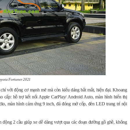
oyota Fortuner 2021
chỉ với động cơ mạnh mẽ mà còn kiểu dáng bắt mắt, hiện đại. Khoang
ao cấp:
hỗ trợ kết nối Apple CarPlay/ Android Auto, màn hình hiển thị
io, màn hình cảm ứng 9 inch, đá đóng mở cốp, đèn LED trang trí nội
ẫn động 2 cầu giúp xe dễ dàng vượt qua các đoạn đường gồ ghề, không