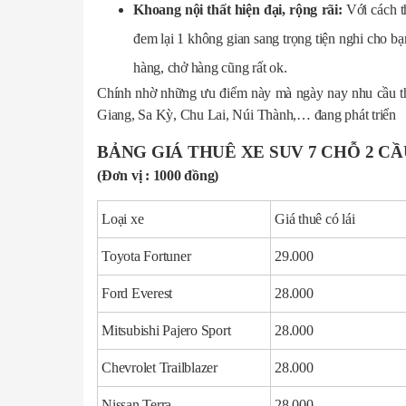
Khoang nội thất hiện đại, rộng rãi:
Với cách t
đem lại 1 không gian sang trọng tiện nghi cho bạ
hàng, chở hàng cũng rất ok.
Chính nhờ những ưu điểm này mà ngày nay nhu cầu t
Giang, Sa Kỳ, Chu Lai, Núi Thành,… đang phát triển
BẢNG GIÁ THUÊ XE SUV 7 CHỖ 2 C
(Đơn vị : 1000 đồng)
Loại xe
Giá thuê có lái
Toyota Fortuner
29.000
Ford Everest
28.000
Mitsubishi Pajero Sport
28.000
Chevrolet Trailblazer
28.000
Nissan Terra
28.000