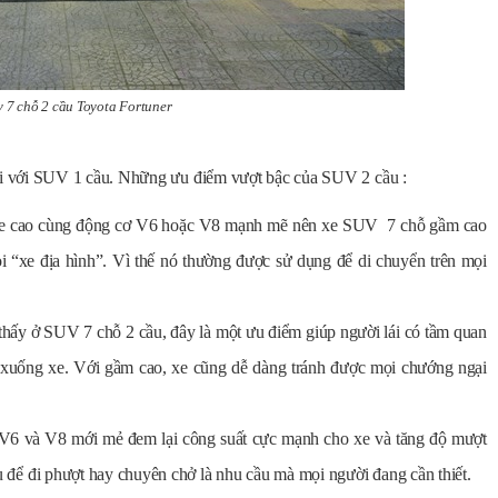
v 7 chỗ 2 cầu Toyota Fortuner
i với SUV 1 cầu. Những ưu điểm vượt bậc của SUV 2 cầu :
 xe cao cùng động cơ V6 hoặc V8 mạnh mẽ nên xe SUV 7 chỗ gầm cao
i “xe địa hình”. Vì thế nó thường được sử dụng để di chuyển trên mọi
thấy ở SUV 7 chỗ 2 cầu, đây là một ưu điểm giúp người lái có tầm quan
n xuống xe. Với gầm cao, xe cũng dễ dàng tránh được mọi chướng ngại
V6 và V8 mới mẻ đem lại công suất cực mạnh cho xe và tăng độ mượt
 để đi phượt hay chuyên chở là nhu cầu mà mọi người đang cần thiết.