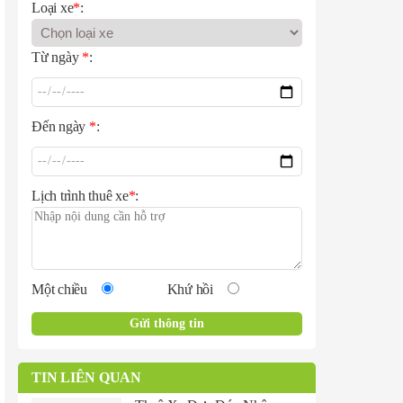
Loại xe
*
:
Từ ngày
*
:
Đến ngày
*
:
Lịch trình thuê xe
*
:
Một chiều
Khứ hồi
TIN LIÊN QUAN