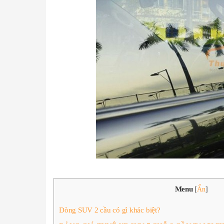
Menu
[
Ẩn
]
Dòng SUV 2 cầu có gì khác biệt?