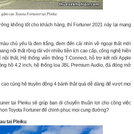
 gầm cao Toyota Fortuner tại Pleiku
ởng không tốt cho khách hàng, thì Fortuner 2021 này lại mang
 màu chủ yếu là đen trắng, đem đến cái nhìn về ngoại thất mới
ng nội thất rộng rãi với nhiều tiện ích cao cấp, công nghệ hiện
 nội thất, Hệ thống viễn thông T-Connect, hỗ trợ kết nối Apple
đồng hồ 4.2 inch, hệ thống loa JBL Premium Audio, đá đóng mở
m cao cùng hệ truyền động 4 bánh thật quá dễ dàng để vượt mọi
uner tại Pleiku sẽ giúp bạn di chuyển thuận lợi cho công việc
họn Toyota Fortuner để chinh phục mọi cung đường?
u tai Pleiku