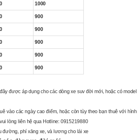
0
1000
0
900
0
900
0
900
0
900
0
900
 đây được áp dụng cho các dòng xe suv đời mới, hoặc có model
huê vào các ngày cao điểm, hoặc còn tùy theo bạn thuê với hình
n vui lòng liên hệ qua Hotline: 0915219880
u đường, phí xăng xe, và lương cho lái xe