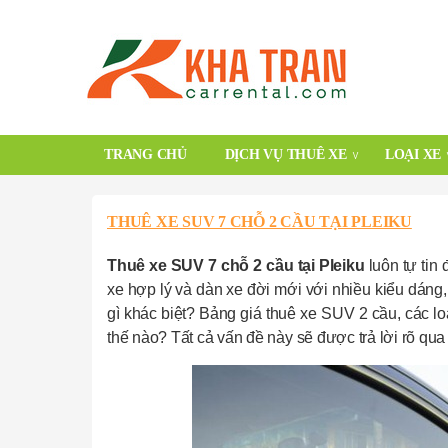
TRANG CHỦ
DỊCH VỤ THUÊ XE
LOẠI XE
THUÊ XE SUV 7 CHỖ 2 CẦU TẠI PLEIKU
Thuê xe SUV 7 chỗ 2 cầu tại Pleiku
luôn tự tin
xe hợp lý và dàn xe đời mới với nhiều kiểu dán
gì khác biệt? Bảng giá thuê xe SUV 2 cầu, các l
thế nào? Tất cả vấn đề này sẽ được trả lời rõ qua