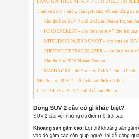
BẢNG GIÁ THUÊ XE SUV 7 CHỖ 2 CẦU TẠI PLE
Thuê xe SUV 7 chỗ 2 cầu tại Pleiku với các dòng xe đ
Cho thuê xe SUV 7 chỗ 2 cầu tại Pleiku Toyota Fo
FORD EVEREST – cho thue xe suv 7 cho hai cau t
MITSUBISHI PAJERO SPORT – cho thuê xe SUV 7 c
CHEVROLET TRAILBLAZER – cho thuê xe suv 7 c
Cho thuê xe SUV Nissan Navara
MAZDA CX8 – thuê xe suv 7 chỗ 2 cầu tại Pleiku
Nên thuê xe SUV 7 chỗ 2 cầu tại Pleiku ở đâu?
Liên hệ thuê xe SUV 7 chỗ 2 cầu tại Pleiku
Dòng SUV 2 cầu có gì khác biệt?
SUV 2 cầu với những ưu điểm nổi trội sau:
Khoáng sản gầm cao:
Lợi thế khoáng sản gầm ca
vào đó gầm cao còn giúp người lái dễ dàng qua