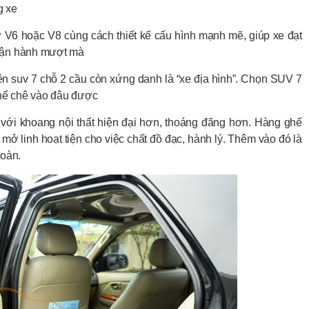
g xe
 V6 hoặc V8 cùng cách thiết kế cấu hình mạnh mẽ, giúp xe đạt
 vận hành mượt mà
ên suv 7 chỗ 2 cầu còn xứng danh là “xe địa hình”. Chọn SUV 7
 thể chê vào đâu được
với khoang nội thất hiện đại hơn, thoáng đãng hơn. Hàng ghế
mở linh hoạt tiện cho việc chất đồ đạc, hành lý. Thêm vào đó là
toàn.