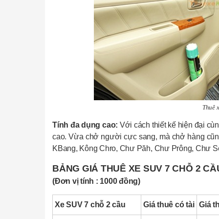
Thuê x
Tính đa dụng cao:
Với cách thiết kế hiện đại c
cao. Vừa chở người cực sang, mà chở hàng cũng 
KBang, Kông Chro, Chư Păh, Chư Prông, Chư Sê
BẢNG GIÁ THUÊ XE SUV 7 CHỖ 2 CẦ
(Đơn vị tính : 1000 đồng)
Xe SUV 7 chỗ 2 cầu
Giá thuê có tài
Giá t