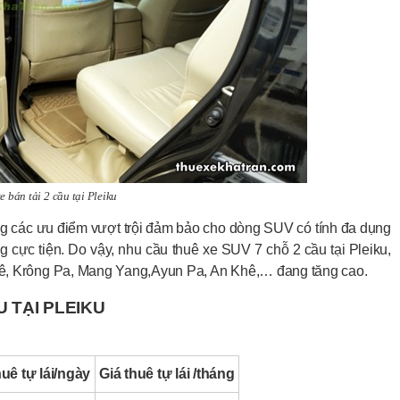
e bán tải 2 cầu tại Pleiku
ùng các ưu điểm vượt trội đảm bảo cho dòng SUV có tính đa dụng
cực tiện. Do vậy, nhu cầu thuê xe SUV 7 chỗ 2 cầu tại Pleiku,
, Krông Pa, Mang Yang,Ayun Pa, An Khê,… đang tăng cao.
U TẠI PLEIKU
huê tự lái/ngày
Giá thuê tự lái /tháng