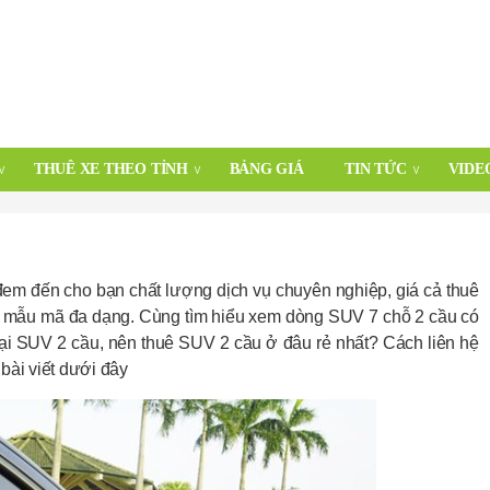
THUÊ XE THEO TỈNH
BẢNG GIÁ
TIN TỨC
VIDE
 đem đến cho bạn chất lượng dịch vụ chuyên nghiệp, giá cả thuê
g, mẫu mã đa dạng. Cùng tìm hiểu xem dòng SUV 7 chỗ 2 cầu có
oại SUV 2 cầu, nên thuê SUV 2 cầu ở đâu rẻ nhất? Cách liên hệ
 bài viết dưới đây