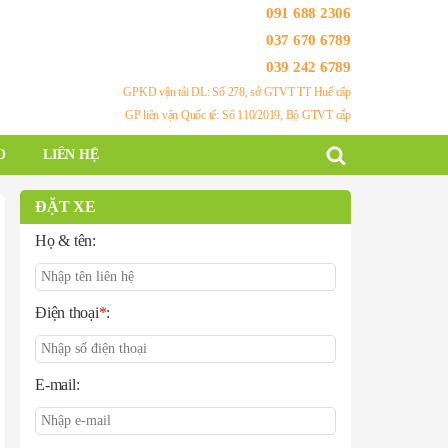
091 688 2306
037 670 6789
039 242 6789
GPKD vận tải DL: Số 278, sở GTVT TT Huế cấp
GP liên vận Quốc tế: Số 110/2019, Bộ GTVT cấp
O
LIÊN HỆ
ĐẶT XE
Họ & tên:
Điện thoại
*
:
E-mail: