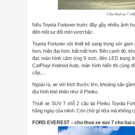
Cho thuê xe 7 chỗ
Nếu Toyota Fortuner trước đây gây nhiều ảnh hư
đến một sự đổi mới vượt bậc.
Toyota Fortuner với thiết kế sang trọng với gam
hơn, hiện đại hơn, bắt mắt hơn. Bên cạnh đó, khoa
đại: màn hình cảm ứng 9 inch, đèn LED trang trí
CarPlay/ Android Auto, màn hình hiển thị cùng 
cốp,…
Ngoài ra, xe với kích thước lớn, khoáng sản gầ
địa hình khó khăn như ở Pleiku.
Thuê xe SUV 7 chỗ 2 cầu tại Pleiku Toyota Fort
hằng ngày của mình. Còn chờ gì nữa mà không c
FORD EVEREST – cho thue xe suv 7 cho hai ca