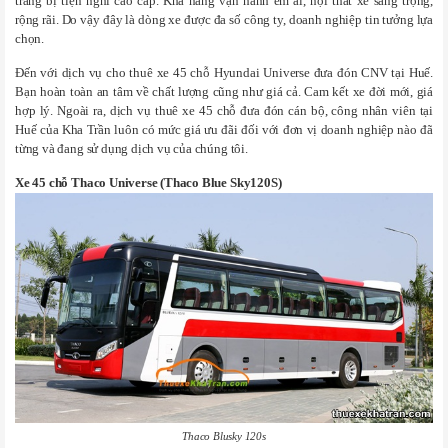
trang bị tiện nghi cao cấp. Khả năng vận hành êm ái, nội thất xe sang trọng,
rộng rãi. Do vậy đây là dòng xe được đa số công ty, doanh nghiệp tin tưởng lựa
chọn.
Đến với dịch vụ cho thuê xe 45 chỗ Hyundai Universe đưa đón CNV tại Huế.
Bạn hoàn toàn an tâm về chất lượng cũng như giá cả. Cam kết xe đời mới, giá
hợp lý. Ngoài ra, dịch vụ thuê xe 45 chỗ đưa đón cán bộ, công nhân viên tại
Huế của Kha Trần luôn có mức giá ưu đãi đối với đơn vị doanh nghiệp nào đã
từng và đang sử dụng dịch vụ của chúng tôi.
Xe 45 chỗ Thaco Universe (Thaco Blue Sky120S)
Thaco Blusky 120s