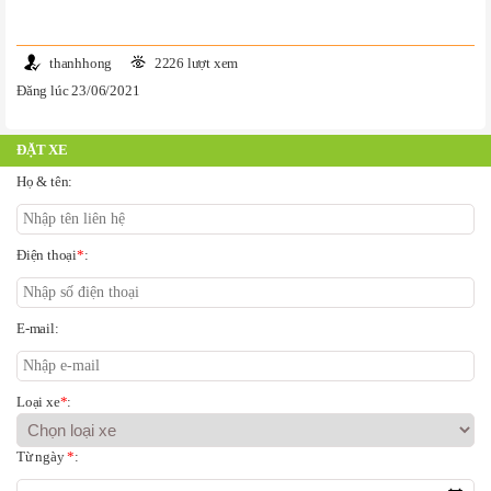
thanhhong
2226 lượt xem
Đăng lúc 23/06/2021
ĐẶT XE
Họ & tên:
Điện thoại
*
:
E-mail:
Loại xe
*
:
Từ ngày
*
: