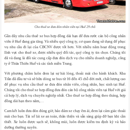
Cho thuê xe đưa đón nhân viên tại Huế 29 chỗ
Gần đây nhu cầu thuê xe bus hợp đồng dài hạn để đưa rước cán bộ công nhân
viên ở Huế đang gia tăng. Và nhiều quý công ty, cơ quan đang sử dụng để phục
vụ nhu cầu đi lại của CBCNV được tốt hơn. Với nhiều năm hoạt động trong
lĩnh vực cho thuê xe, được nhiều quý đối tác, quý công ty tin chọn. Chúng tôi
đã và đang là đối tác cung cấp đưa đón dịch vụ cho nhiều doanh nghiệp, công
ty ở Thừa Thiên Huế và các tỉnh miền Trung.
Với phương châm luôn đem lại sự hài lòng, thoải mái cho hành khách. Kha
Trần đã đầu tư và sở hữu dòng xe bus từ 16 đến 45 chỗ đời mới, chất lượng cao
để phục vụ nhu cầu thuê xe đưa đón nhân viên, công nhân, học sinh tại Huế.
Chúng tôi cho thuê xe hợp đồng đưa đón cán bộ công nhân viên tại Huế với giá
cả hợp lý, dịch vụ chuyên nghiệp nhất. Cho thuê xe hợp đồng theo tháng, hợp
đồng dài hạn theo năm,…
Cam kết luôn đưa đón đúng giờ, bảo đảm xe chạy êm ái, đem lại cảm giác thoải
mái cho bạn. Tài xế lái xe an toàn, thân thiện và sẵn sàng giúp đỡ bạn khi cần
thiết. Xe luôn được sạch sẽ, không mùi, luôn được kiểm tra định kỳ và bảo
dưỡng thường xuyên.