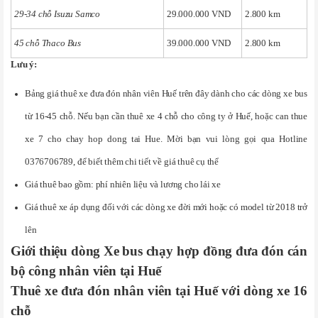
29-34 chỗ Isuzu Samco
29.000.000 VND
2.800 km
45 chỗ Thaco Bus
39.000.000 VND
2.800 km
Lưu ý:
Bảng giá thuê xe đưa đón nhân viên Huế trên đây dành cho các dòng xe bus
từ 16-45 chỗ. Nếu bạn cần thuê xe 4 chỗ cho công ty ở Huế, hoặc can thue
xe 7 cho chay hop dong tai Hue. Mời bạn vui lòng gọi qua Hotline
0376706789, để biết thêm chi tiết về giá thuê cụ thể
Giá thuê bao gồm: phí nhiên liệu và lương cho lái xe
Giá thuê xe áp dụng đối với các dòng xe đời mới hoặc có model từ 2018 trở
lên
Giới thiệu dòng Xe bus chạy hợp đồng đưa đón cán
bộ công nhân viên tại Huế
Thuê xe đưa đón nhân viên tại Huế với dòng xe 16
chỗ