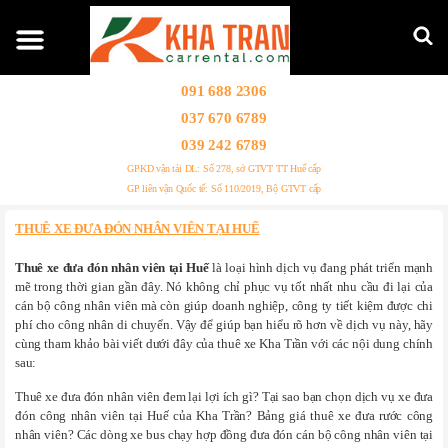
091 688 2306
037 670 6789
039 242 6789
GPKD vận tải DL: Số 278, sở GTVT TT Huế cấp
GP liên vận Quốc tế: Số 110/2019, Bộ GTVT cấp
THUÊ XE ĐƯA ĐÓN NHÂN VIÊN TẠI HUẾ
Thuê xe đưa đón nhân viên tại Huế
là loại hình dịch vụ đang phát triển mạnh
mẽ trong thời gian gần đây. Nó không chỉ phục vụ tốt nhất nhu cầu đi lại của
cán bộ công nhân viên mà còn giúp doanh nghiệp, công ty tiết kiệm được chi
phí cho công nhân di chuyển. Vậy để giúp bạn hiểu rõ hơn về dịch vụ này, hãy
cùng tham khảo bài viết dưới đây của thuê xe Kha Trần với các nội dung chính
sau:
Thuê xe đưa đón nhân viên đem lại lợi ích gì? Tại sao bạn chọn dịch vụ xe đưa
đón công nhân viên tại Huế của Kha Trần? Bảng giá thuê xe đưa rước công
nhân viên? Các dòng xe bus chạy hợp đồng đưa đón cán bộ công nhân viên tại