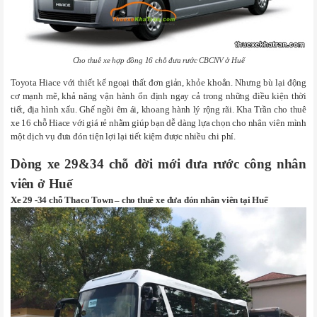
Cho thuê xe hợp đồng 16 chỗ đưa rước CBCNV ở Huế
Toyota Hiace với thiết kế ngoại thất đơn giản, khỏe khoắn. Nhưng bù lại động
cơ mạnh mẽ, khả năng vận hành ổn định ngay cả trong những điều kiện thời
tiết, địa hình xấu. Ghế ngồi êm ái, khoang hành lý rộng rãi. Kha Trần cho thuê
xe 16 chỗ Hiace với giá rẻ nhằm giúp bạn dễ dàng lựa chọn cho nhân viên mình
một dịch vụ đưa đón tiện lợi lại tiết kiệm được nhiều chi phí.
Dòng xe 29&34 chỗ đời mới đưa rước công nhân
viên ở Huế
Xe 29 -34 chỗ Thaco Town – cho thuê xe đưa đón nhân viên tại Huế