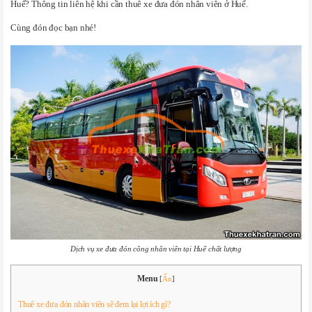
Huế? Thông tin liên hệ khi cần thuê xe đưa đón nhân viên ở Huế.
Cùng đón đọc bạn nhé!
Dịch vụ xe đưa đón công nhân viên tại Huế chất lượng
Menu
[
Ẩn
]
Thuê xe đưa đón nhân viên sẽ đem lại lợi ích gì?