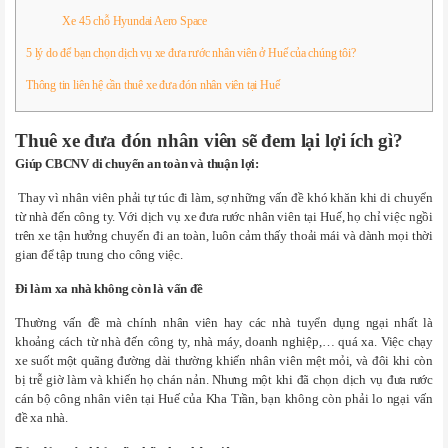
Xe 45 chỗ Hyundai Aero Space
5 lý do để bạn chọn dịch vụ xe đưa rước nhân viên ở Huế của chúng tôi?
Thông tin liên hệ cần thuê xe đưa đón nhân viên tại Huế
Thuê xe đưa đón nhân viên sẽ đem lại lợi ích gì?
Giúp CBCNV di chuyển an toàn và thuận lợi:
Thay vì nhân viên phải tự túc đi làm, sợ những vấn đề khó khăn khi di chuyển
từ nhà đến công ty. Với dịch vụ xe đưa rước nhân viên tại Huế, họ chỉ việc ngồi
trên xe tận hưởng chuyến đi an toàn, luôn cảm thấy thoải mái và dành mọi thời
gian để tập trung cho công việc.
Đi làm xa nhà không còn là vấn đề
Thường vấn đề mà chính nhân viên hay các nhà tuyển dụng ngại nhất là
khoảng cách từ nhà đến công ty, nhà máy, doanh nghiệp,… quá xa. Việc chạy
xe suốt một quãng đường dài thường khiến nhân viên mệt mỏi, và đôi khi còn
bị trễ giờ làm và khiến họ chán nản. Nhưng một khi đã chọn dịch vụ đưa rước
cán bộ công nhân viên tại Huế của Kha Trần, bạn không còn phải lo ngại vấn
đề xa nhà.