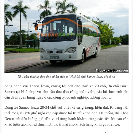
Nhu cầu thuê xe đưa đón nhân viên tại Huế 29 chỗ Samco Isuzu gia tăng
Song hành với Thaco Town, chúng tôi còn cho thuê xe 29 chỗ, 34 chỗ Isuzu
Samco tại Huế phục vụ nhu cầu đưa đón công nhân viên, cán bộ, học sinh khi
cần di chuyển hàng ngày ở các công ty, doanh nghiệp, trường học,….
Dòng xe Samco Isuzu 29-34 chỗ với thiết kế sang trọng, hiện đại. Khoang nội
thất rộng rãi với
ghế ngồi cao cấp được bố trí rất khoa học. Hệ thống điều hòa
Denso trải đều luồng gió đến vị trí từng hành khách, cùng các tiện ích cao cấp
khác luôn tạo mọi sự thuận lợi, thoải mái cho khách hàng khi ngồi trên xe.