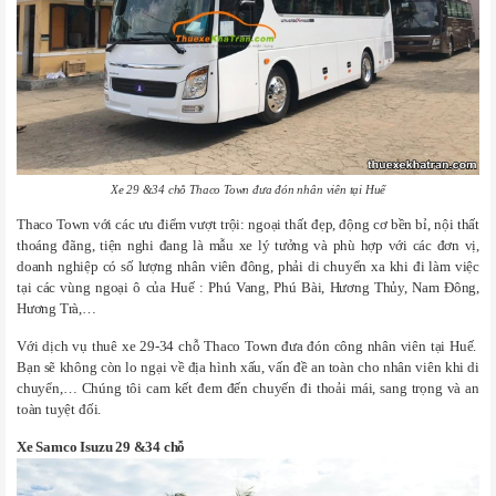
Xe 29 &34 chỗ Thaco Town đưa đón nhân viên tại Huế
Thaco Town với các ưu điểm vượt trội: ngoại thất đẹp, động cơ bền bỉ, nội thất
thoáng đãng, tiện nghi đang là mẫu xe lý tưởng và phù hợp với các đơn vị,
doanh nghiệp có số lượng nhân viên đông, phải di chuyển xa khi đi làm việc
tại các vùng ngoại ô của Huế : Phú Vang, Phú Bài, Hương Thủy, Nam Đông,
Hương Trà,…
Với dịch vụ thuê xe 29-34 chỗ Thaco Town đưa đón công nhân viên tại Huế.
Bạn sẽ không còn lo ngại về địa hình xấu, vấn đề an toàn cho nhân viên khi di
chuyển,… Chúng tôi cam kết đem đến chuyến đi thoải mái, sang trọng và an
toàn tuyệt đối.
Xe Samco Isuzu 29 &34 chỗ