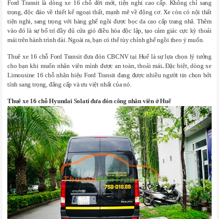
Ford Transit là dòng xe 16 chỗ đời mới, tiện nghi cao cấp. Không chỉ sang
trọng, độc đáo về thiết kế ngoại thất, mạnh mẽ về động cơ. Xe còn có nội thất
tiện nghi, sang trọng với hàng ghế ngồi
được bọc da cao cấp trang nhã. Thêm
vào đó là sự bố trí đầy đủ cửa gió điều hòa độc lập, tạo cảm giác cực kỳ thoải
mái trên hành trình dài. Ngoài ra, bạn có thể tùy chỉnh ghế ngồi theo ý muốn.
Thuê xe 16 chỗ Ford Transit đưa đón CBCNV tại Huế là sự lựa chọn lý tưởng
cho bạn khi muốn nhân viên mình được an toàn, thoải mái
.
Đặc biệt, dòng xe
Limousine 16 chỗ nhãn hiệu Ford Transit đang được nhiều người tin chọn bởi
tính sang trọng, đẳng cấp và ưu việt nhất của nó.
Thuê xe 16 chỗ Hyundai Solati đưa đón công nhân viên ở Huế