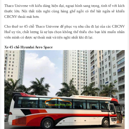
Thaco Universe với k
iểu dáng hiện đại, ngoại hình sang trọng, tinh tế với kích
thước lớn. Nội thất tiện nghi cùng hàng ghế ngồi có thể bật ngửa sẽ khiến
CBCNV thoải mái hơn.
Cho thuê xe 45 chỗ
Thaco Universe để phục vụ nhu cầu đi lại của các CBCNV
Huế uy tín, chất lượng là sự lựa chọn không thể thiếu cho bạn khi muốn nhân
viên mình có được sự thoải mái và tiện nghi nhất khi đi lại.
Xe 45 chỗ
Hyundai Aero Space