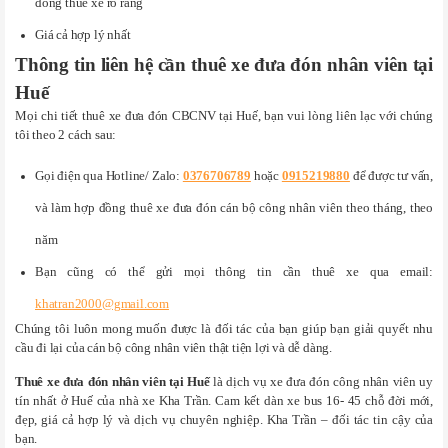
đồng thuê xe rõ ràng
Giá cả hợp lý nhất
Thông tin liên hệ cần thuê xe đưa đón nhân viên tại
Huế
Mọi chi tiết thuê xe đưa đón CBCNV tại Huế, bạn vui lòng liên lạc với chúng
tôi theo 2 cách sau:
Gọi điện qua Hotline/ Zalo:
0376706789
hoặc
0915219880
để được tư vấn,
và làm hợp đồng thuê xe đưa đón cán bộ công nhân viên theo tháng, theo
năm
Bạn cũng có thể gửi mọi thông tin cần thuê xe qua email:
khatran2000@gmail.com
Chúng tôi luôn mong muốn được là đối tác của bạn giúp bạn giải quyết nhu
cầu đi lại của cán bộ công nhân viên thật tiện lợi và dễ dàng.
Thuê xe đưa đón nhân viên tại Huế
là dịch vụ xe đưa đón công nhân viên uy
tín nhất ở Huế của nhà xe Kha Trần. Cam kết dàn xe bus 16- 45 chỗ đời mới,
đẹp, giá cả hợp lý và dịch vụ chuyên nghiệp. Kha Trần – đối tác tin cậy của
bạn.