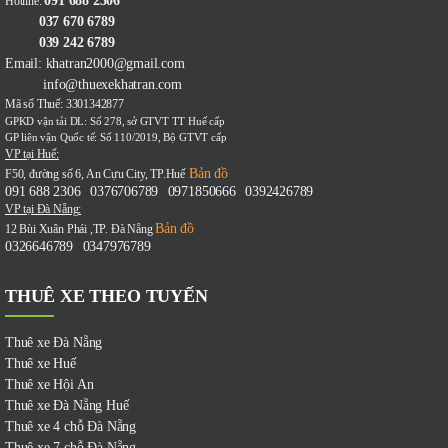
091 688 2306
Hotline:
037 670 6789
039 242 6789
Email: khatran2000@gmail.com
info@thuexekhatran.com
Mã số Thuế: 3301342877
GPKD vận tải DL: Số 278, sở GTVT TT Huế cấp
GP liên vận Quốc tế: Số 110/2019, Bộ GTVT cấp
VP tại Huế:
Bản đồ
F50, đường số 6, An Cựu City, TP.Huế
091 688 2306
0376706789
0971850666
0392426789
-
-
-
VP tại Đà Nẵng:
Bản đồ
12 Bùi Xuân Phái ,TP. Đà Nẵng
0326646789
0347976789
-
THUÊ XE THEO TUYẾN
Thuê xe Đà Nẵng
Thuê xe Huế
Thuê xe Hội An
Thuê xe Đà Nẵng Huế
Thuê xe 4 chỗ Đà Nẵng
Thuê xe 7 chỗ Đà Nẵng