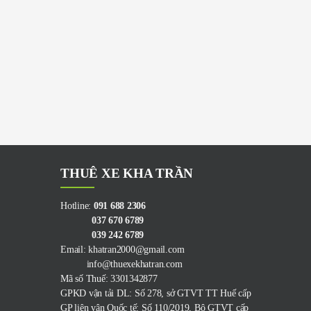
THUÊ XE KHA TRẦN
Hotline:
091 688 2306
037 670 6789
039 242 6789
Email: khatran2000@gmail.com
info@thuexekhatran.com
Mã số Thuế: 3301342877
GPKD vận tải DL: Số 278, sở GTVT TT Huế cấp
GP liên vận Quốc tế: Số 110/2019, Bộ GTVT cấp