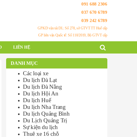
091 688 2306
037 670 6789
039 242 6789
GPKD vận tải DL: Số 278, sở GTVT TT Huế cấp
GP liên vận Quốc tế: Số 110/2019, Bộ GTVT cấp
O
LIÊN HỆ
DANH MỤC
Các loại xe
Du lịch Đà Lạt
Du lịch Đà Nẵng
Du lịch Hội An
Du lịch Huế
Du lịch Nha Trang
Du lịch Quảng Bình
Du Lịch Quảng Trị
Sự kiện du lịch
Thuê xe 16 chỗ