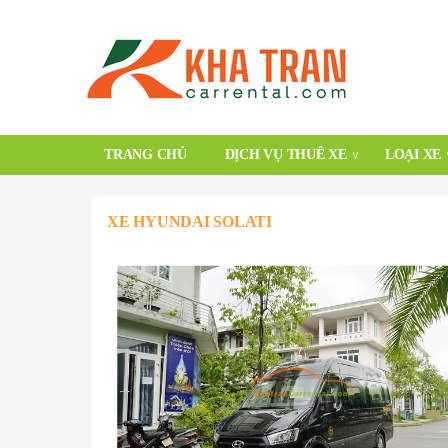
TRANG CHỦ
DỊCH VỤ THUÊ XE
LOẠI XE
XE HYUNDAI SOLATI