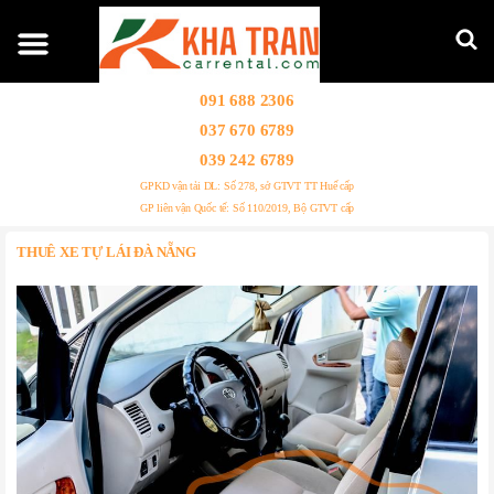
091 688 2306
037 670 6789
039 242 6789
GPKD vận tải DL: Số 278, sở GTVT TT Huế cấp
GP liên vận Quốc tế: Số 110/2019, Bộ GTVT cấp
THUÊ XE TỰ LÁI ĐÀ NẴNG