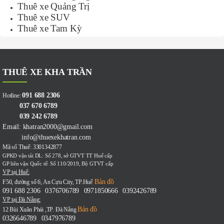
Thuê xe Quảng Trị
Thuê xe SUV
Thuê xe Tam Kỳ
THUÊ XE KHA TRẦN
091 688 2306
Hotline:
037 670 6789
039 242 6789
Email: khatran2000@gmail.com
info@thuexekhatran.com
Mã số Thuế: 3301342877
GPKD vận tải DL: Số 278, sở GTVT TT Huế cấp
GP liên vận Quốc tế: Số 110/2019, Bộ GTVT cấp
VP tại Huế:
Bản đồ
F50, đường số 6, An Cựu City, TP.Huế
091 688 2306
0376706789
0971850666
0392426789
-
-
-
VP tại Đà Nẵng:
Bản đồ
12 Bùi Xuân Phái ,TP. Đà Nẵng
0326646789
0347976789
-