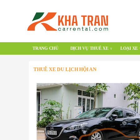
TRANG CHỦ
DỊCH VỤ THUÊ XE
LOẠI XE
THUÊ XE DU LỊCH HỘI AN