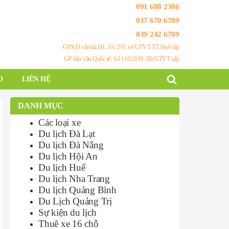
091 688 2306
037 670 6789
039 242 6789
GPKD vận tải DL: Số 278, sở GTVT TT Huế cấp
GP liên vận Quốc tế: Số 110/2019, Bộ GTVT cấp
O
LIÊN HỆ
DANH MỤC
Các loại xe
Du lịch Đà Lạt
Du lịch Đà Nẵng
Du lịch Hội An
Du lịch Huế
Du lịch Nha Trang
Du lịch Quảng Bình
Du Lịch Quảng Trị
Sự kiện du lịch
Thuê xe 16 chỗ