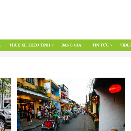
THUÊ XE THEO TỈNH
BẢNG GIÁ
TIN TỨC
VIDE