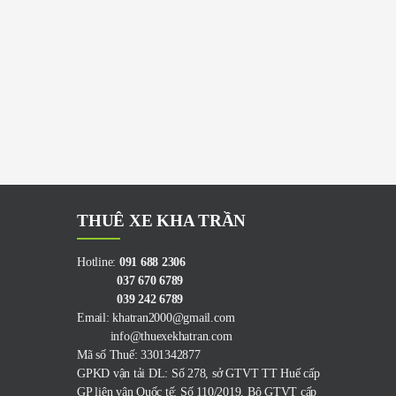
THUÊ XE KHA TRẦN
Hotline:
091 688 2306
037 670 6789
039 242 6789
Email: khatran2000@gmail.com
info@thuexekhatran.com
Mã số Thuế: 3301342877
GPKD vận tải DL: Số 278, sở GTVT TT Huế cấp
GP liên vận Quốc tế: Số 110/2019, Bộ GTVT cấp