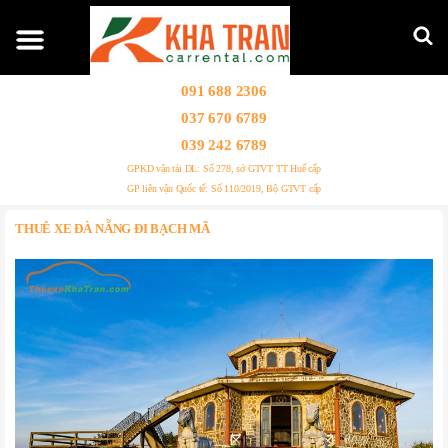
091 688 2306
037 670 6789
039 242 6789
GPKD vận tải DL: Số 278, sở GTVT TT Huế cấp
GP liên vận Quốc tế: Số 110/2019, Bộ GTVT cấp
THUÊ XE ĐÀ NẴNG ĐI BẠCH MÃ