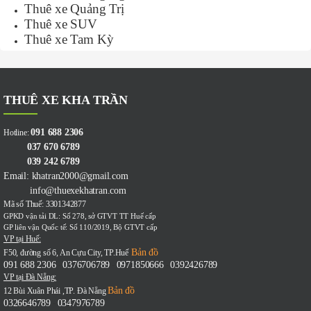
Thuê xe Quảng Trị
Thuê xe SUV
Thuê xe Tam Kỳ
THUÊ XE KHA TRẦN
091 688 2306
Hotline:
037 670 6789
039 242 6789
Email: khatran2000@gmail.com
info@thuexekhatran.com
Mã số Thuế: 3301342877
GPKD vận tải DL: Số 278, sở GTVT TT Huế cấp
GP liên vận Quốc tế: Số 110/2019, Bộ GTVT cấp
VP tại Huế:
Bản đồ
F50, đường số 6, An Cựu City, TP.Huế
091 688 2306
0376706789
0971850666
0392426789
-
-
-
VP tại Đà Nẵng:
Bản đồ
12 Bùi Xuân Phái ,TP. Đà Nẵng
0326646789
0347976789
-