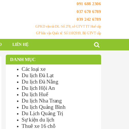
091 688 2306
037 670 6789
039 242 6789
GPKD vận tải DL: Số 278, sở GTVT TT Huế cấp
GP liên vận Quốc tế: Số 110/2019, Bộ GTVT cấp
O
LIÊN HỆ
DANH MỤC
Các loại xe
Du lịch Đà Lạt
Du lịch Đà Nẵng
Du lịch Hội An
Du lịch Huế
Du lịch Nha Trang
Du lịch Quảng Bình
Du Lịch Quảng Trị
Sự kiện du lịch
Thuê xe 16 chỗ