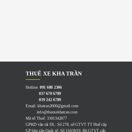
THUÊ XE KHA TRẦN
Hotline:
091 688 2306
037 670 6789
039 242 6789
Email: khatran2000@gmail.com
info@thuexekhatran.com
Mã số Thuế: 3301342877
GPKD vận tải DL: Số 278, sở GTVT TT Huế cấp
GP liên vận Quốc tế: Số 110/2019, Bộ GTVT cấp