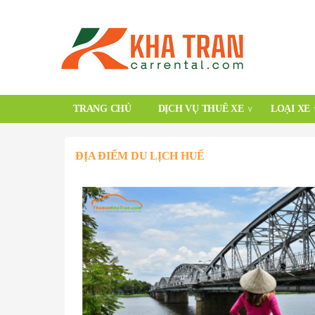
TRANG CHỦ
DỊCH VỤ THUÊ XE
LOẠI XE
ĐỊA ĐIỂM DU LỊCH HUẾ