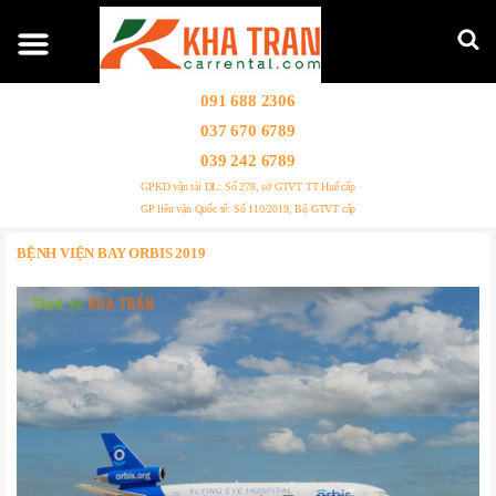
091 688 2306
037 670 6789
039 242 6789
GPKD vận tải DL: Số 278, sở GTVT TT Huế cấp
GP liên vận Quốc tế: Số 110/2019, Bộ GTVT cấp
BỆNH VIỆN BAY ORBIS 2019