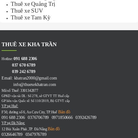
Thuê xe Quảng Trị
Thuê xe SUV
Thuê xe Tam Kỳ
THUÊ XE KHA TRẦN
091 688 2306
Hotline:
037 670 6789
039 242 6789
Email: khatran2000@gmail.com
info@thuexekhatran.com
Mã số Thuế: 3301342877
GPKD vận tải DL: Số 278, sở GTVT TT Huế cấp
GP liên vận Quốc tế: Số 110/2019, Bộ GTVT cấp
VP tại Huế:
Bản đồ
F50, đường số 6, An Cựu City, TP.Huế
091 688 2306
0376706789
0971850666
0392426789
-
-
-
VP tại Đà Nẵng:
Bản đồ
12 Bùi Xuân Phái ,TP. Đà Nẵng
0326646789
0347976789
-